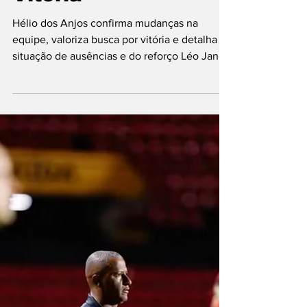
Náutico poupa
titulares e não terá
Dodô diante do
Vitória
Hélio dos Anjos confirma mudanças na
equipe, valoriza busca por vitória e detalha
situação de ausências e do reforço Léo Jance
Foto: Rafael Vieira/Náutico Na última rodada
da primeira fase do Campeonato
Pernambucano, o Náutico terá compromissos
dentro e fora de campo. Já garantido na
liderança, o Timba viaja até Bonito para
enfrentar o Vitória, neste sábado (31), às
16h30, no estádio Arthur Tavares, com uma
equipe alternativa. A decisão foi confirmada