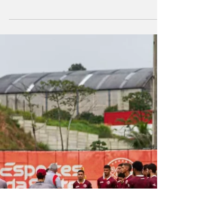
plano da
Recuperação
Judicial do Náutico
em assembleia
Proposta recebeu ampla maioria nas três
classes e organiza o pagamento de quase R$
153 milhões em dívidas do clube Presidente
Bruno Becker com os advogados da
Recuperação Judicial do Náutico — Foto:
Divulgação/Náutico Com informações do
ge.globo O plano de pagamento da
Recuperação Judicial do Náutico foi
aprovado nesta quinta-feira, durante
Assembleia Geral dos Credores realizada na
Sala do Conselho Deliberativo do clube. A
proposta obteve maioria expressiva nas três