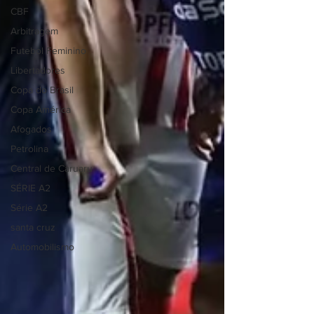
CBF
Arbitragem
Futebol Feminino
Libertadores
Copa do Brasil
Copa América
Afogados
Petrolina
Central de Caruaru
SÉRIE A2
Série A2
santa cruz
Automobilismo