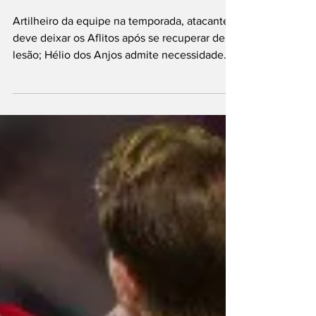
reformulação do
elenco
Artilheiro da equipe na temporada, atacante
deve deixar os Aflitos após se recuperar de
lesão; Hélio dos Anjos admite necessidade
de reduzir a folha salarial. Foto: Gabriel
França/CNC A reformulação do elenco do
Náutico segue em andamento e deve ganhar
mais um capítulo nos próximos dias. O
atacante Paulo Sérgio está próximo de deixar
o clube, conforme indicou o técnico Hélio
dos Anjos após a derrota por 2 a 1 para o CRB,
pela Série B do Campeonato Brasileiro.
Durante a entrev