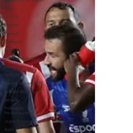
Bastidores do futebol
Sport
Série B
ciclismo
parapan
Destaque
Náutico
Eventos esportivos
Santa Cruz
Série A3
futebol do interior PE
Seleção Brasileira
Série A
Federação
Pernambucana
Jogos Escolares
Retrô