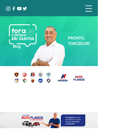
PRONTO,
TORCEDOR!
Blog
Seja bem-vindo, Torcedor (a)!