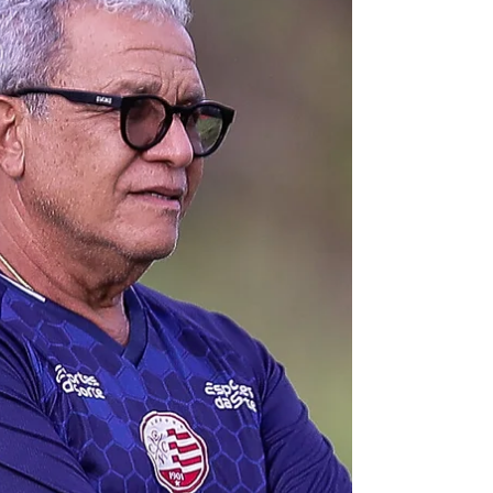
Kléber Soares/Esp. NE45 O Náutico voltou a
tropeçar na Série B do Campeonato
Brasileiro. Na noite desta quinta-feira (16), o
Timbu foi derrotado pelo CRB por 2 a 1, no
Estádio Rei Pelé, em Maceió, resultado que
fez a equipe alvirrubra perder posições na
tabela de classificação e ficar a apenas três
pontos da zona de rebaixamento. A equipe
comandada por