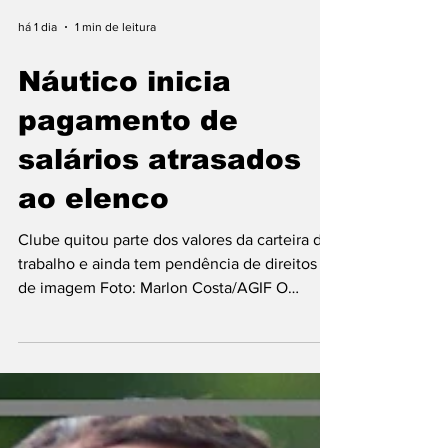
há 1 dia
1 min de leitura
Náutico inicia
pagamento de
salários atrasados
ao elenco
Clube quitou parte dos valores da carteira de
trabalho e ainda tem pendência de direitos
de imagem Foto: Marlon Costa/AGIF O
Náutico iniciou nesta sexta-feira (7) o
pagamento de uma folha salarial que estava
em atraso com o elenco. Os valores são
referentes à Carteira de Trabalho (CLT) dos
jogadores. Parte dos atletas recebeu o