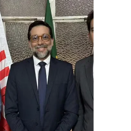
clássicos do Pernambucano 2026, com o
Timbu defendendo a liderança e o Leão
apostando nos garotos da base. Alexandre
Oliveira, técnico auxiliar do Sport — Foto:
Paulo Paiva/Sport Club do Recife Náutico e
Sport se enfrentam neste domingo, a partir
das 18h, nos Aflitos, no primeiro Clássico dos
Clássicos da temporada 2026. O duelo
também marca o primeiro encontro entre os
rivais na edição do Campeonato
Pernambucano. A partida terá transmissã