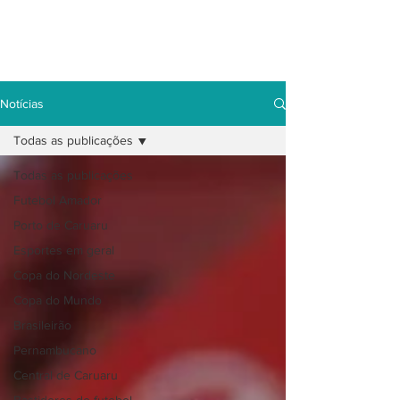
Notícias
Todas as publicações
Todas as publicações
Futebol Amador
Porto de Caruaru
Esportes em geral
Copa do Nordeste
Copa do Mundo
Brasileirão
Pernambucano
Central de Caruaru