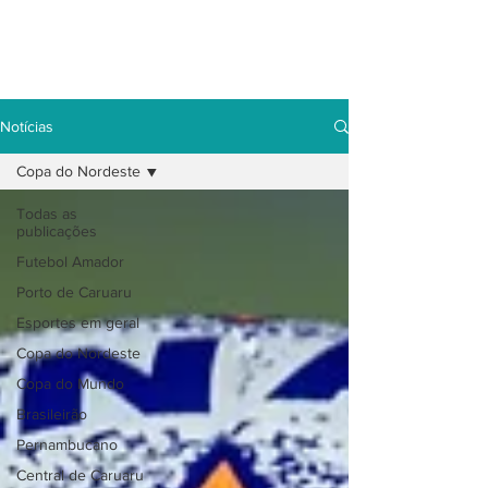
Notícias
Copa do Nordeste
Todas as
publicações
Futebol Amador
Porto de Caruaru
Esportes em geral
Copa do Nordeste
Copa do Mundo
Brasileirão
Pernambucano
Central de Caruaru