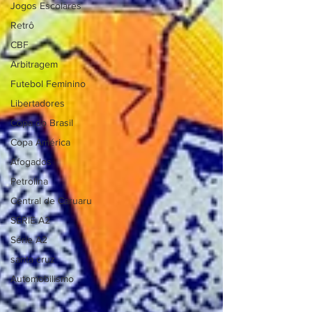
Jogos Escolares
Retrô
CBF
Arbitragem
Futebol Feminino
Libertadores
Copa do Brasil
Copa América
Afogados
Petrolina
Central de Caruaru
SÉRIE A2
Série A2
santa cruz
Automobilismo