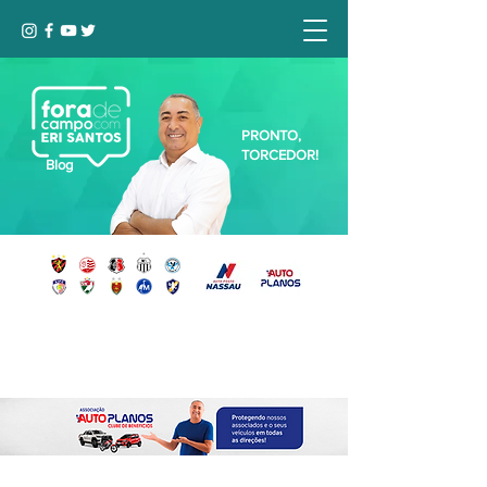
PRONTO,
TORCEDOR!
Blog
Seja bem-vindo, Torcedor (a)!