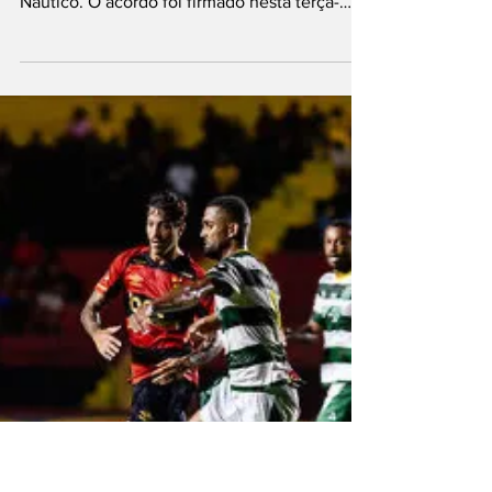
Botafogo-PB
Foto: Tiago Caldas/CNC Hélio dos Anjos está
oficialmente de volta ao comando do
Náutico. O acordo foi firmado nesta terça-
feira (15) e...