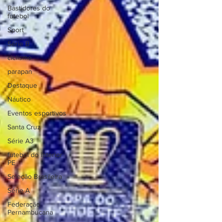
Bastidores do
futebol
Sport
Série B
ciclismo
parapan
Destaque
Náutico
Eventos esportivos
Santa Cruz
Série A3
futebol do interior
PE
Seleção Brasileira
Série A
Federação
Pernambucana