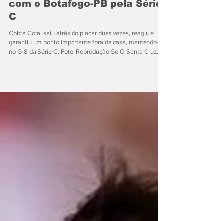
duas vezes e fica no 2 a 2
com o Botafogo-PB pela Série
C
Cobra Coral saiu atrás do placar duas vezes, reagiu e
garantiu um ponto importante fora de casa, mantendo-se
no G-8 da Série C. Foto: Reprodução Ge O Santa Cruz
mostrou poder de reação e empatou em 2 a 2 com o
Botafogo-PB, neste sábado (8), no Almeidão, em João
Pessoa, pela 16ª rodada da Série C do Campeonato
Brasileiro. Dudu Hatamoto e Lucas Cândido marcaram
para os donos da casa, enquanto Ronald e Eron fizeram
os gols da Cobra Coral. Com o resultado, o Botafogo-PB
chegou ao