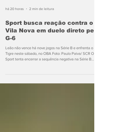
há 20 horas
2 min de leitura
Sport busca reação contra o
Vila Nova em duelo direto pelo
G-6
Leão não vence há nove jogos na Série B e enfrenta o
Tigre neste sábado, no OBA Foto: Paulo Paiva/ SCR O
Sport tenta encerrar a sequência negativa na Série B
neste sábado (8), diante do Vila Nova, em Goiânia. As
equipes se enfrentam às 16h, no estádio OBA, pela 21ª
rodada da competição. O Leão não vence há nove
partidas. Desde o triunfo sobre o Náutico, em 30 de maio,
foram sete empates e duas derrotas. Com 29 pontos, o
Rubro-negro ocupa a 11ª colocação. Do outro lado, o Vila