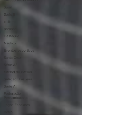
Bastidores do futebol
Sport
Série B
ciclismo
parapan
Destaque
Náutico
Eventos esportivos
Santa Cruz
Série A3
futebol do interior PE
Seleção Brasileira
Série A
Federação
Pernambucana
Jogos Escolares
Retrô