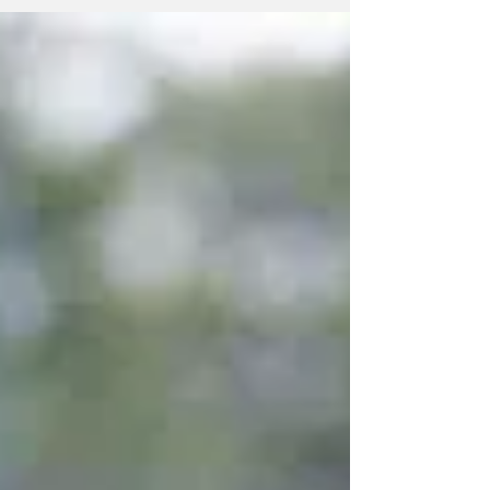
sobe para a sétima colocação da Série B Chrystian
Barletta, atacante do Sport (Heber Gomes/SCR) O Sport
finalmente voltou a vencer na Série B do Campeonato
Brasileiro. Neste sábado (8), o Leão derrotou o Vila Nova
por 1 a 0, no estádio Onésio Brasileiro Alvarenga (OBA),
em Goiânia, e encerrou uma sequência de nove jogos
sem vitória na competição. O resultado também ma