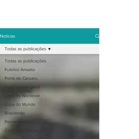
Notícias
Todas as publicações
Todas as publicações
Futebol Amador
Porto de Caruaru
Esportes em geral
Copa do Nordeste
Copa do Mundo
Brasileirão
Pernambucano
Central de Caruaru