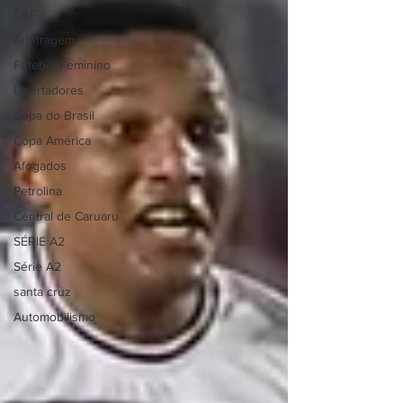
CBF
Arbitragem
Futebol Feminino
Libertadores
Copa do Brasil
Copa América
Afogados
Petrolina
Central de Caruaru
SÉRIE A2
Série A2
santa cruz
Automobilismo