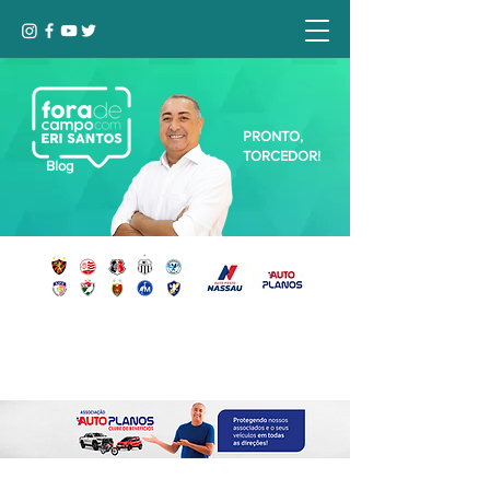
PRONTO,
TORCEDOR!
Blog
Seja bem-vindo, Torcedor (a)!