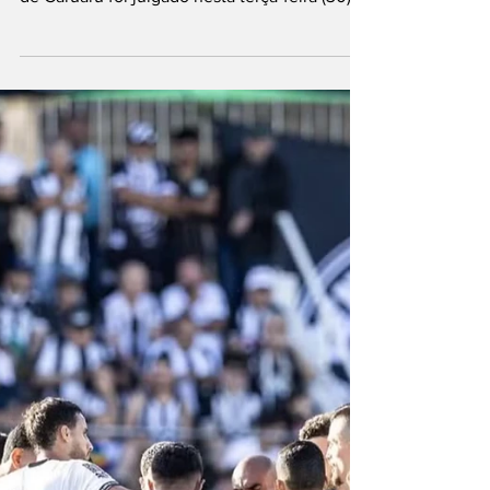
R$ 50 mil por injúria
racial
Estádio Luiz José de Lacerda (Lacerdão) em
Caruraru. Foto: Central Sport Club O Central
de Caruaru foi julgado nesta terça-feira (30)...