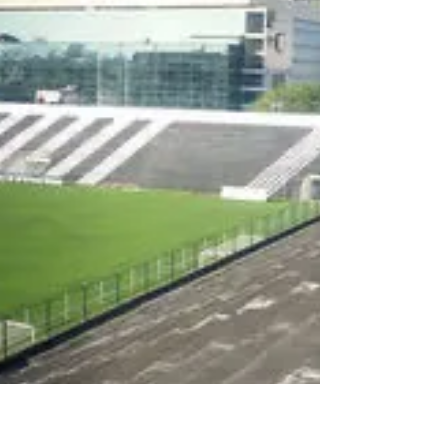
torcidas presentes
no Lacerdão
Foto : Divulgação Após dias de indefinição,
foi confirmada na manhã desta quinta-feira
(15) a presença das duas torcidas no
confronto...