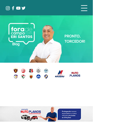
PRONTO,
TORCEDOR!
Blog
Seja bem-vindo, Torcedor (a)!