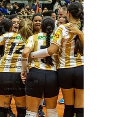
Bastidores do
futebol
Sport
Série B
ciclismo
parapan
Destaque
Náutico
Eventos esportivos
Santa Cruz
Série A3
futebol do interior PE
Seleção Brasileira
Série A
Federação
Pernambucana
Jogos Escolares