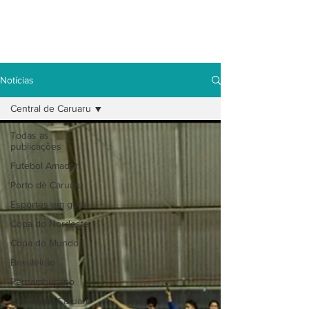
Notícias
Central de Caruaru
Todas as
publicações
Futebol Amador
Porto de Caruaru
Esportes em geral
Copa do Nordeste
Copa do Mundo
Brasileirão
Pernambucano
Central de Caruaru