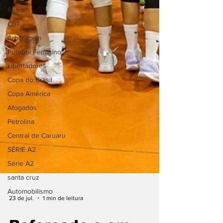
Retrô
CBF
Arbitragem
Futebol Feminino
Libertadores
Copa do Brasil
Copa América
Afogados
Petrolina
Central de Caruaru
SÉRIE A2
Série A2
santa cruz
Automobilismo
23 de jul.
1 min de leitura