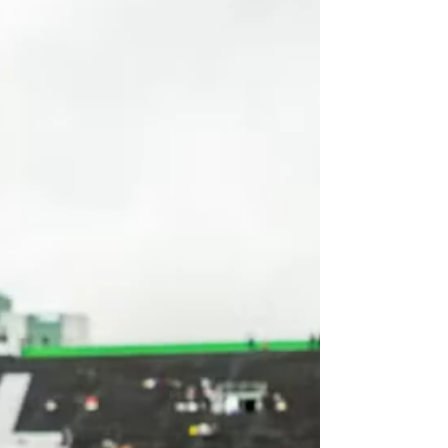
Brasileira de Voleibol (CBV). Os jogos serão
disputados entre os dias 5 e 9 de agosto, no
Ceará, reunindo nove equipes da região.
Atual tetracampeão pernambucano e
campeão da Copa Caruaru de Vôlei Feminino
nesta tempora