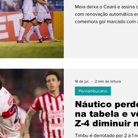
Meia deixa o Ceará e assina 
com renovação automática e
ol Feminino
Libertadores
Copa do Brasil
comemora gol marcado com a
Soares/SVM O Sport encamin
Alano, de 29 anos, para refor
do Campeonato Brasileiro. O 
Ceará e chega ao Leão após 
Yan Sasse não avançarem. A c
16 de jul.
2 min de leitura
Pernambucano
Náutico perd
na tabela e v
Z-4 diminuir 
Timbu é derrotado por 2 a 1 n