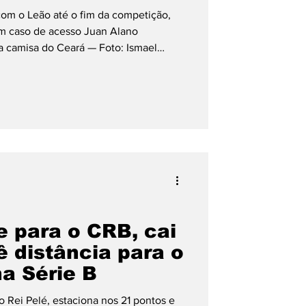
com o Leão até o fim da competição,
m caso de acesso Juan Alano
Copa América
 camisa do Ceará — Foto: Ismael
hou a contratação do meia Juan
çar a equipe na sequência da Série B
jogador rescindiu contrato com o
as negociações com Tiquinho Soares e
onfirmação do acerto foi fei
e para o CRB, cai
ê distância para o
na Série B
o Rei Pelé, estaciona nos 21 pontos e