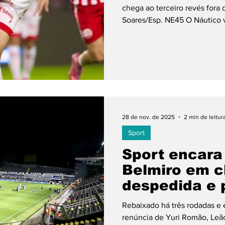
chega ao terceiro revés fora
Soares/Esp. NE45 O Náutico v
Campeonato Brasileiro. Na noi
derrotado pelo CRB por 2 a 1,
resultado que fez a equipe al
classificação e ficar a apena
A equipe comandada por
28 de nov. de 2025
2 min de leitur
Sport
Sport encara
Belmiro em c
despedida e 
de jejum
Rebaixado há três rodadas e e
renúncia de Yuri Romão, Leão