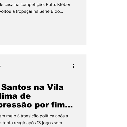
 de casa na competição. Foto: Kléber
oltou a tropeçar na Série B do
te desta quinta-feira (16), o Timbu foi
 no Estádio Rei Pelé, em Maceió,
virrubra perder posições na tabela de
s três pontos da zona de rebaixamento.
a
 Santos na Vila
lima de
pressão por fim
m meio à transição política após a
 tenta reagir após 13 jogos sem