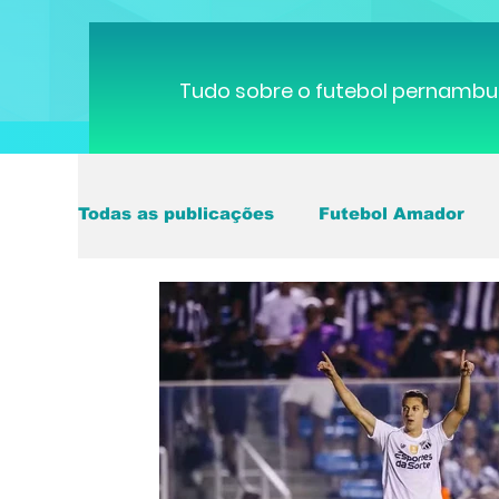
Tudo sobre o futebol pernambu
Todas as publicações
Futebol Amador
Copa do Mundo
Brasileirão
Pern
Série B
ciclismo
parapan
De
futebol do interior PE
Seleção Brasil