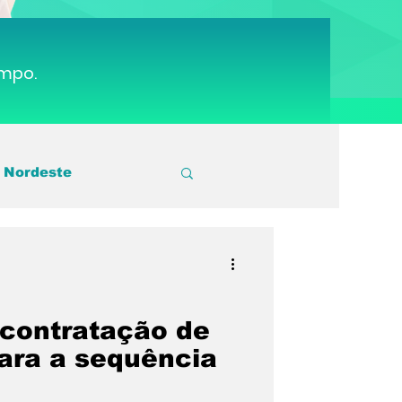
ampo.
 Nordeste
utebol
Sport
 Cruz
Série A3
 contratação de
ara a sequência
gos Escolares