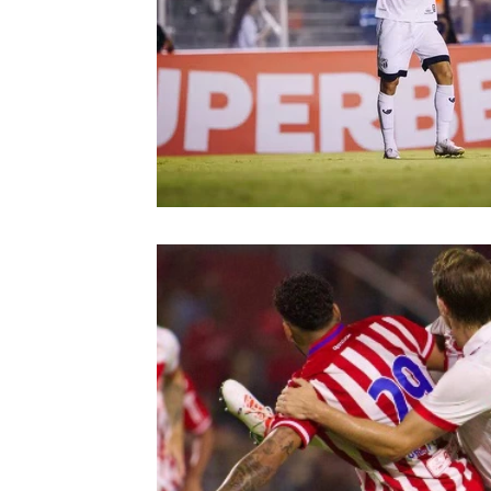
Retrô
CBF
Arbitragem
Futeb