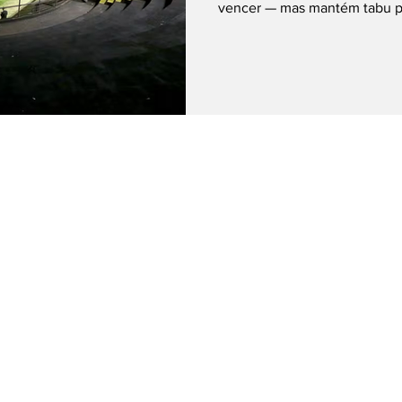
vencer — mas mantém tabu pos
Foto: Mauricio De Souza/AGI
rodadas, o Sport entra em ca
Brasília) diante do Santos, na
Campeonato Brasileiro, em c
só o fim de um ciclo na elite 