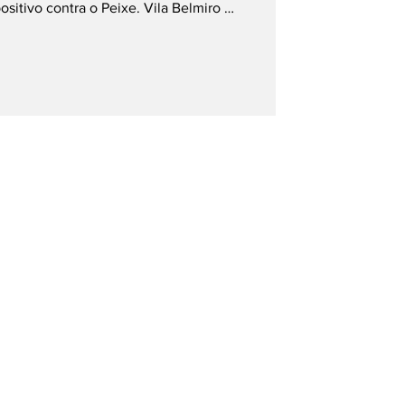
itivo contra o Peixe. Vila Belmiro —
F Rebaixado matematicamente há três
mpo nesta sexta-feira (21h30, de
 Vila Belmiro, pela 36ª rodada do
lima de despedida.A partida marca não
nacional