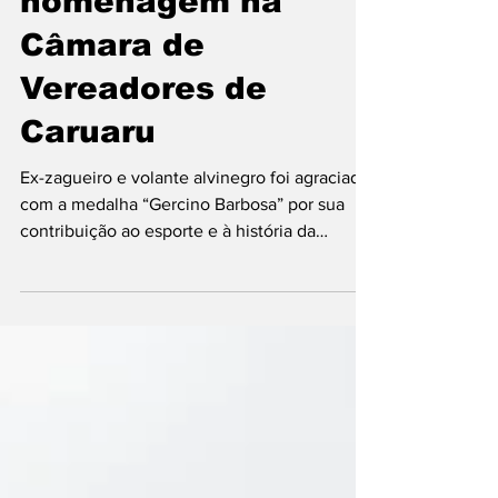
Timbó recebe
homenagem na
Câmara de
Vereadores de
Caruaru
Ex-zagueiro e volante alvinegro foi agraciado
com a medalha “Gercino Barbosa” por sua
contribuição ao esporte e à história da
cidade. Ídolo do Central, Timbó foi
homenageado na Câmara de Vereadores —
Foto: Giro dos Esportes O ex-jogador do
Central, Gilvan dos Santos, mais conhecido
como Timbó, foi homenageado na noite
desta segunda-feira na Câmara de
Vereadores de Caruaru. Ídolo da Patativa, o