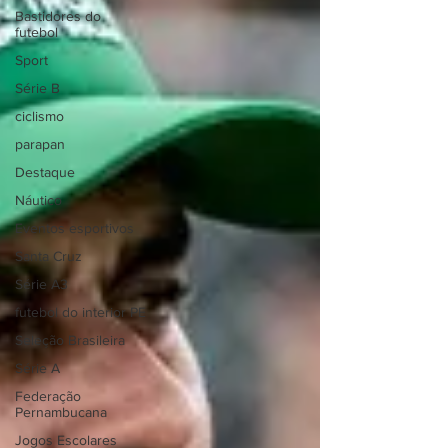
Bastidores do
futebol
Sport
Série B
ciclismo
parapan
Destaque
Náutico
Eventos esportivos
Santa Cruz
Série A3
futebol do interior PE
Seleção Brasileira
Série A
Federação
Pernambucana
Jogos Escolares