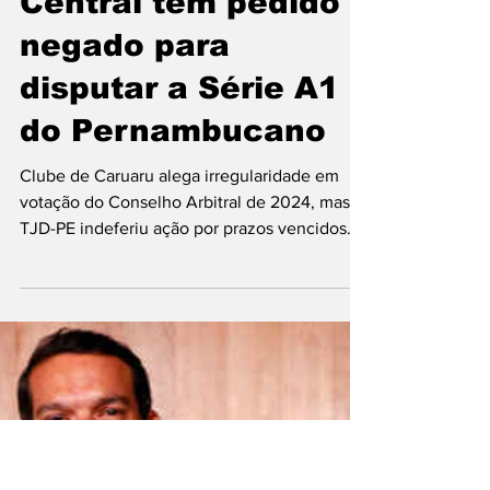
21 de out. de 2025
2 min de leitura
Central tem pedido
negado para
disputar a Série A1
do Pernambucano
Clube de Caruaru alega irregularidade em
votação do Conselho Arbitral de 2024, mas
TJD-PE indeferiu ação por prazos vencidos
Estádio Luiz Larcerda, Lacerdão, em Caruaru,
— Foto: Rafael Vieira/AGIF O Tribunal de
Justiça Desportiva de Pernambuco (TJD-PE)
indeferiu, de forma unânime, o pedido do
Central para disputar a Série A1 do