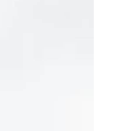
ex-atleta recebeu o título de honra ao mérito
em reconhecimento à sua trajetória no