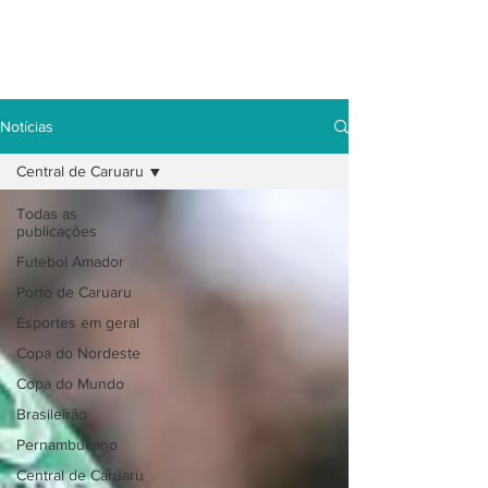
Notícias
Central de Caruaru
Todas as
publicações
Futebol Amador
Porto de Caruaru
Esportes em geral
Copa do Nordeste
Copa do Mundo
Brasileirão
Pernambucano
Central de Caruaru