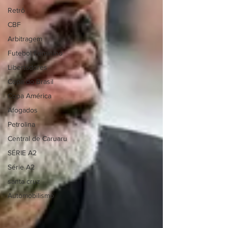
Retrô
CBF
Arbitragem
Futebol Feminino
Libertadores
Copa do Brasil
Copa América
Afogados
Petrolina
Central de Caruaru
SÉRIE A2
Série A2
santa cruz
Automobilismo