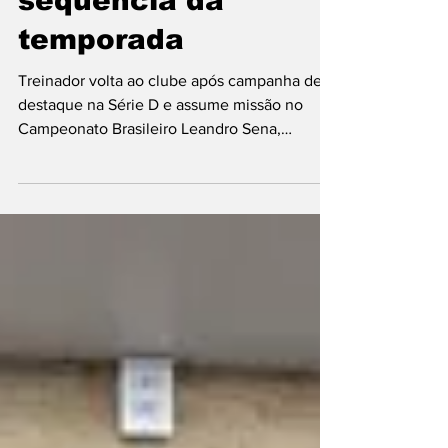
sequência da
temporada
Treinador volta ao clube após campanha de
destaque na Série D e assume missão no
Campeonato Brasileiro Leandro Sena,
treinador do Central em 2025 — Foto: Berg
Lins / Central O Central Sport Club oficializou
a contratação do técnico Leandro Sena para a
sequência da temporada. O treinador retorna
ao comando da equipe alvinegra após
passagem considerada positiva pelo clube,
especialmente na disputa do Campeonato
Brasileiro da Série D. Leandro Sena já possui
histórico recente no