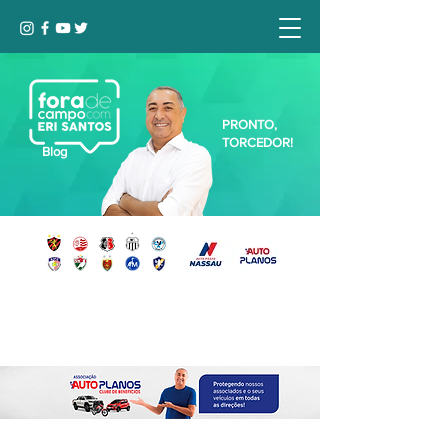
PRONTO,
TORCEDOR!
Blog
Seja bem-vindo, Torcedor (a)!