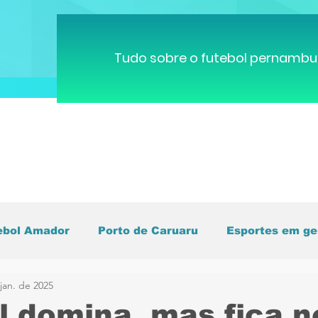
Tudo sobre o futebol pernambu
ebol Amador
Porto de Caruaru
Esportes em ge
jan. de 2025
pa do Mundo
Brasileirão
Pernambucano
C
l domina, mas fica n