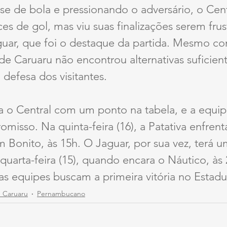
 de bola e pressionando o adversário, o Centr
ces de gol, mas viu suas finalizações serem frus
guar, que foi o destaque da partida. Mesmo co
de Caruaru não encontrou alternativas suficient
 defesa dos visitantes.
 o Central com um ponto na tabela, e a equip
isso. Na quinta-feira (16), a Patativa enfrent
m Bonito, às 15h. O Jaguar, por sua vez, terá u
uarta-feira (15), quando encara o Náutico, às 
as equipes buscam a primeira vitória no Estadu
e Caruaru
Pernambucano