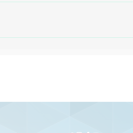
Santa Cruz terá quatro
Ná
desfalques contra o
pa
Botafogo-PB
at