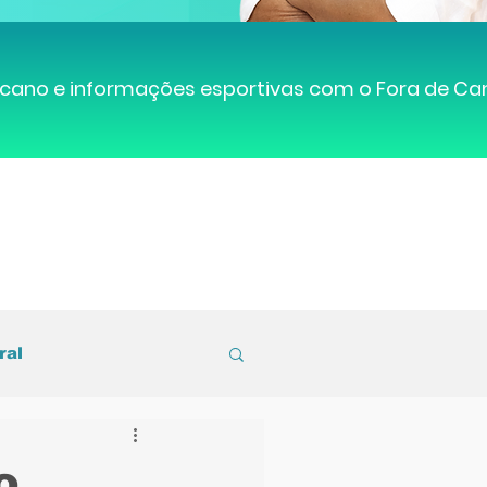
cano e informações esportivas com o Fora de C
ral
entral de Caruaru
o