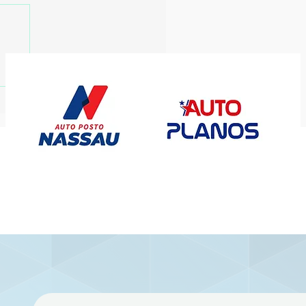
utico inicia
gamento de salários
rasados ao elenco