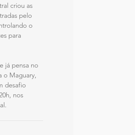
al criou as 
tradas pelo 
ntrolando o 
es para 
e já pensa no 
a o Maguary, 
m desafio 
20h, nos 
al.