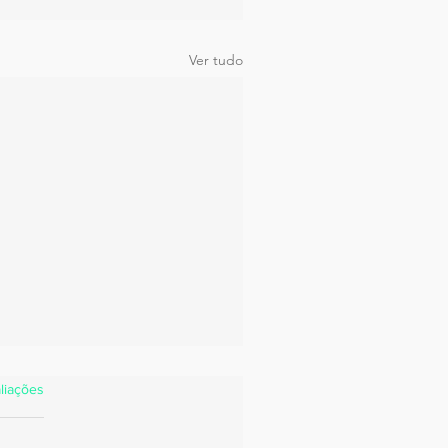
Ver tudo
estrelas.
liações