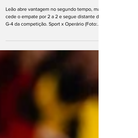
vencer na Série B
Leão abre vantagem no segundo tempo, mas
cede o empate por 2 a 2 e segue distante do
G-4 da competição. Sport x Operário (Foto:
Paulo Paiva/ SCR) O Sport segue sem
conseguir reencontrar o caminho das vitórias
na Série B do Campeonato Brasileiro. Na
tarde deste sábado (18), o Leão empatou por 2
a 2 com o Operário-PR, na Ilha do Retiro, pela
18ª rodada da competição. Depois de buscar a
virada no início da etapa final, a equipe rubro-
negra sofreu o empate nos minutos finais e
au