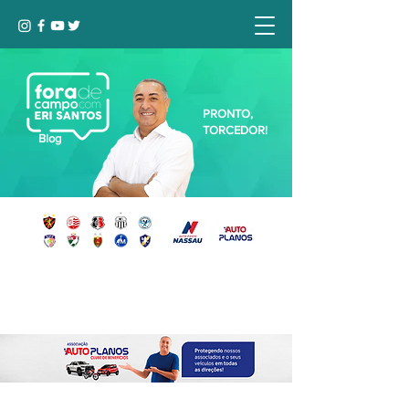
PRONTO,
TORCEDOR!
Blog
Seja bem-vindo, Torcedor (a)!