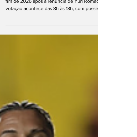
na Ilha do Retiro
Três chapas disputam mandato-tampão até o
fim de 2026 após a renúncia de Yuri Romão;
votação acontece das 8h às 18h, com posse
marcada para sexta-feira. Torcida do Sport
presente na Ilha do Retiro (Paulo Paiva/ Sport)
O Sport Club do Recife conhecerá nesta
segunda-feira (15) o nome do dirigente que
comandará o clube até o fim de 2026. Após a
renúncia do presidente Yuri Romão,
oficializada na última sexta-feira (12), o Rubro-
negro realiza uma eleição suplementar para
mandato-t