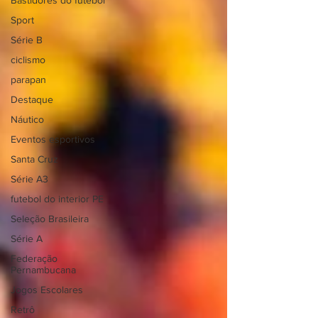
Bastidores do futebol
Sport
Série B
ciclismo
parapan
Destaque
Náutico
Eventos esportivos
Santa Cruz
Série A3
futebol do interior PE
Seleção Brasileira
Série A
Federação
Pernambucana
Jogos Escolares
Retrô