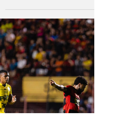
nesta rodada
Mesmo após abrir dois gols de vantagem na
Ilha do Retiro, equipe rubro-negra sofre
colapso no segundo tempo e segue na
lanterna da Série A Sport perde para o
Atlético-MG ( Pedro Souza / Atlético) O Sport
voltou a viver uma noite frustrante na Ilha do
Retiro. Mesmo depois de abrir 2 a 0 no placar,
o Leão levou a virada e perdeu por 4 a 2 para
o Atlético-MG, neste sábado (8), pela 33ª
rodada do Campeonato Brasileiro Série A. Os
gols rubro-negros foram marcados por Léo
Pereira,