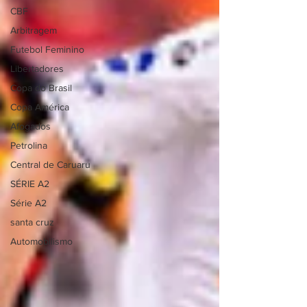
CBF
Arbitragem
Futebol Feminino
Libertadores
Copa do Brasil
Copa América
Afogados
Petrolina
Central de Caruaru
SÉRIE A2
Série A2
santa cruz
Automobilismo