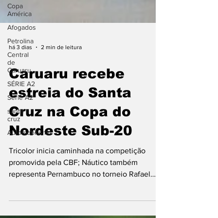
Copa
América
Afogados
Petrolina
Central
de
há 3 dias
2 min de leitura
Caruaru
SÉRIE A2
Caruaru recebe
Série A2
estreia do Santa
santa
cruz
Cruz na Copa do
Automobilismo
Nordeste Sub-20
Tricolor inicia caminhada na competição
promovida pela CBF; Náutico também
representa Pernambuco no torneio Rafael
Vieira / FPF Caruaru será palco da estreia do
Santa Cruz na Copa do Nordeste Sub-20,