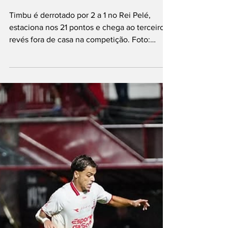
e vê distância para
o Z-4 diminuir na
Série B
Timbu é derrotado por 2 a 1 no Rei Pelé,
estaciona nos 21 pontos e chega ao terceiro
revés fora de casa na competição. Foto:
Kléber Soares/Esp. NE45 O Náutico voltou a
tropeçar na Série B do Campeonato
Brasileiro. Na noite desta quinta-feira (16), o
Timbu foi derrotado pelo CRB por 2 a 1, no
Estádio Rei Pelé, em Maceió, resultado que
fez a equipe alvirrubra perder posições na
tabela de classificação e ficar a apenas três
pontos da zona de rebaixamento. A equipe
comandada por