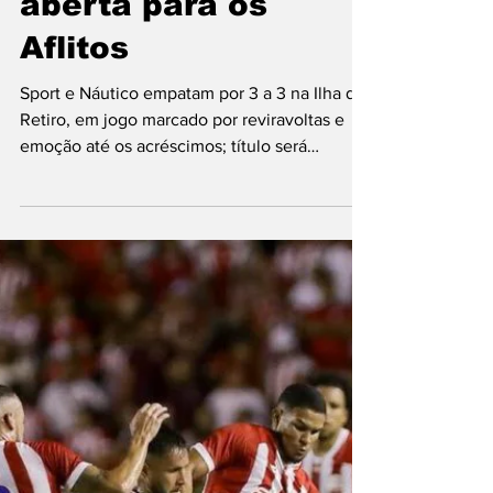
Clássico eletrizante
termina empatado e
decisão do
Pernambucano fica
aberta para os
Aflitos
Sport e Náutico empatam por 3 a 3 na Ilha do
Retiro, em jogo marcado por reviravoltas e
emoção até os acréscimos; título será
definido no próximo domingo. Partida entre
Sport x Náutico na Ilha do Retiro (Sandy
James / DP Foto) Tudo igual nos primeiros 90
minutos da grande final do Campeonato
Pernambucano. Neste domingo (1º), Sport