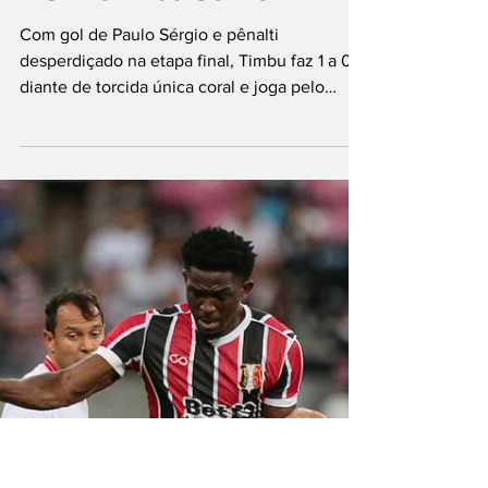
11 de fev.
3 min de leitura
Náutico vence o
Santa Cruz na Arena
e abre vantagem na
semifinal do
Pernambucano
Com gol de Paulo Sérgio e pênalti
desperdiçado na etapa final, Timbu faz 1 a 0
diante de torcida única coral e joga pelo
empate na volta, nos Aflitos Foto: Kléber
Soares/Esp. NE45 Em jogo com torcida única
coral na Arena Pernambuco, o Náutico