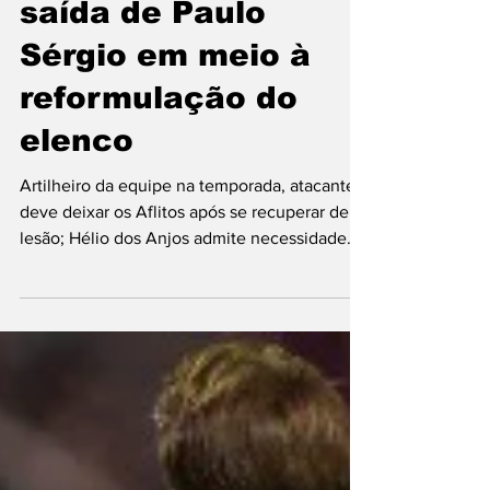
Náutico prepara
saída de Paulo
Sérgio em meio à
reformulação do
elenco
Artilheiro da equipe na temporada, atacante
deve deixar os Aflitos após se recuperar de
lesão; Hélio dos Anjos admite necessidade
de reduzir a folha salarial. Foto: Gabriel
França/CNC A reformulação do elenco do
Náutico segue em andamento e deve ganhar
mais um capítulo nos próximos dias. O
atacante Paulo Sérgio está próximo de deixar
o clube, conforme indicou o técnico Hélio