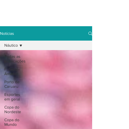
Notícias
Náutico
Todas as
publicações
Futebol
Amador
Porto de
Caruaru
Esportes
em geral
Copa do
Nordeste
Copa do
Mundo