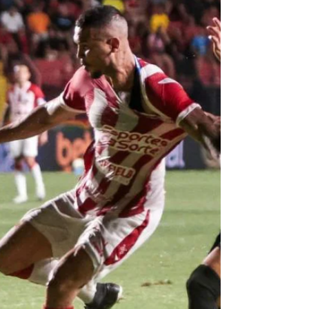
faz 2 a 1 fora de casa e amplia invencibilidade
como visitante Foto: Divulgação/Náutico Foi
um jogo complicado, mas o Náutico
conseguiu a virada e venceu o Atlético-GO
na noite desta quarta-feira (1º), no Estádio
Antônio Acioly. O placar terminou em 2 a 1,
com gols de Vinicius e Igor Fernandes para o
Timbu, enquanto Léo Jacó marcou para o
Dragão. Com o resultado, o Alvirrubro
conquistou a prim