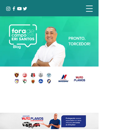
PRONTO,
TORCEDOR!
Blog
Seja bem-vindo, Torcedor (a)!