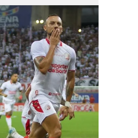
final do
Pernambucano 2026
Com dois gols de Paulo Sérgio, Timbu faz 2 a
0 nos Aflitos, fecha semifinal em 3 a 0 no
agregado e vai decidir o título contra o Sport
Partida entre Náutico x Santa Cruz nos Aflitos
(Rafael Vieira / CNC) O Náutico confirmou a
boa fase e venceu o Santa Cruz por 2 a 0
neste domingo (22), no Estádio dos Aflitos,
assegurando classificação para a final do
Campeonato Pernambucano de 2026. O
destaque da partida foi o atacante Paulo
Sérgio, autor dos dois gols do confronto —
ele já h