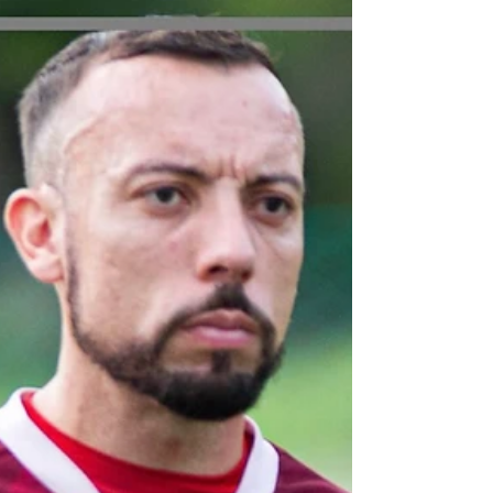
competição promovida pela Confederação
Brasileira de Futebol (CBF). O Tricolor
enfrenta o Esporte de Patos-PB no próximo
dia 8 de agosto, pela primeira rodada do
torneio, que reúne 16 clubes dos nove
estados do Nordeste. Ao lado do Náutico, o
Santa Cruz é um dos dois representant