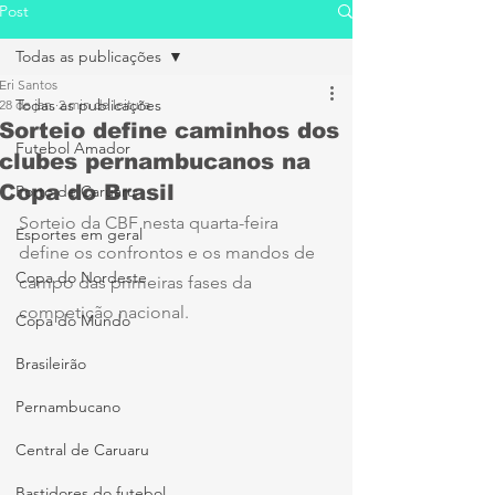
Post
Todas as publicações
Eri Santos
Todas as publicações
28 de jan.
2 min de leitura
Sorteio define caminhos dos
Futebol Amador
clubes pernambucanos na
Copa do Brasil
Porto de Caruaru
Sorteio da CBF nesta quarta-feira 
Esportes em geral
define os confrontos e os mandos de 
Copa do Nordeste
campo das primeiras fases da 
competição nacional.
Copa do Mundo
Brasileirão
Pernambucano
Central de Caruaru
Bastidores do futebol