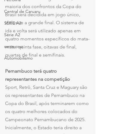
maioria dos confrontos da Copa do 
Central de Caruaru
Brasil será decidida em jogo único, 
inclusive a grande final. O sistema de 
SÉRIE A2
ida e volta será utilizado apenas em 
Série A2
quatro momentos específicos do mata-
santa cruz
mata: quinta fase, oitavas de final, 
quartas de final e semifinais.
Automobilismo
Pernambuco terá quatro 
representantes na competição
Sport, Retrô, Santa Cruz e Maguary são 
os representantes de Pernambuco na 
Copa do Brasil, após terminarem como 
os quatro melhores colocados do 
Campeonato Pernambucano de 2025. 
Inicialmente, o Estado teria direito a 