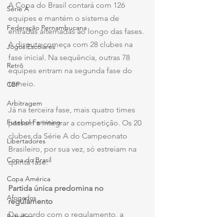
A Copa do Brasil contará com 126 
Série A
equipes e mantém o sistema de 
Federação Pernambucana
entradas alternadas ao longo das fases. 
A disputa começa com 28 clubes na 
Jogos Escolares
fase inicial. Na sequência, outras 78 
Retrô
equipes entram na segunda fase do 
torneio.
CBF
Arbitragem
Já na terceira fase, mais quatro times 
Futebol Feminino
passam a integrar a competição. Os 20 
clubes da Série A do Campeonato 
Libertadores
Brasileiro, por sua vez, só estreiam na 
Copa do Brasil
quinta fase.
Copa América
Partida única predomina no 
Afogados
regulamento
De acordo com o regulamento, a 
Petrolina