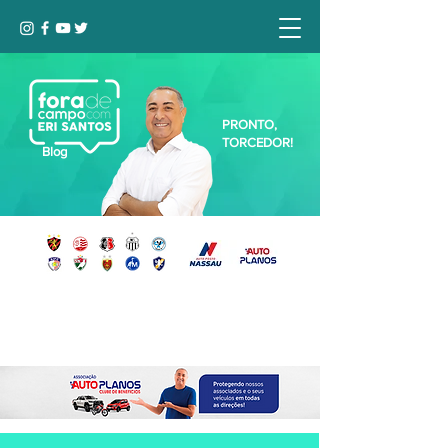
PRONTO,
TORCEDOR!
Blog
Seja bem-vindo, Torcedor (a)!