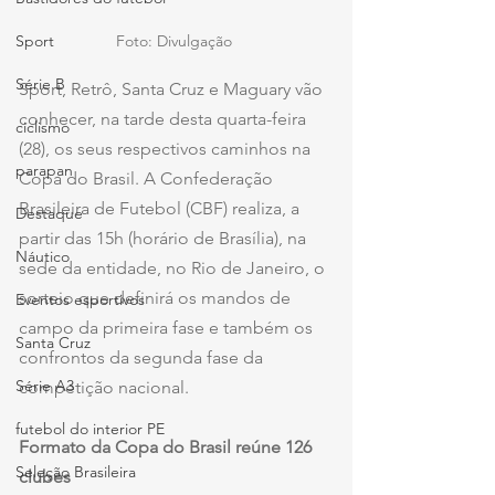
Foto: Divulgação 
Sport
Série B
Sport, Retrô, Santa Cruz e Maguary vão 
conhecer, na tarde desta quarta-feira 
ciclismo
(28), os seus respectivos caminhos na 
parapan
Copa do Brasil. A Confederação 
Brasileira de Futebol (CBF) realiza, a 
Destaque
partir das 15h (horário de Brasília), na 
Náutico
sede da entidade, no Rio de Janeiro, o 
sorteio que definirá os mandos de 
Eventos esportivos
campo da primeira fase e também os 
Santa Cruz
confrontos da segunda fase da 
Série A3
competição nacional.
futebol do interior PE
Formato da Copa do Brasil reúne 126 
Seleção Brasileira
clubes