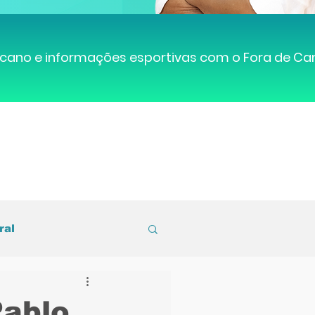
cano e informações esportivas com o Fora de C
ral
entral de Caruaru
Pablo