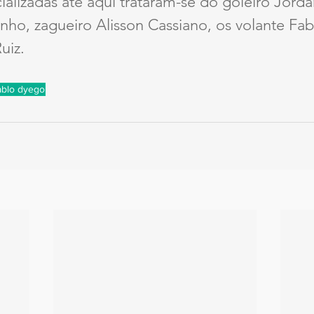
ializadas até aqui trataram-se do goleiro Jordan
nho, zagueiro Alisson Cassiano, os volante Fab
uiz.
ablo dyego