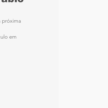
aque
Náutico
a próxima 
Seleção Brasileira
culo em 
Arbitragem