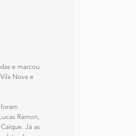
idas e marcou 
 Vila Nova e 
 foram 
o Lucas Ramon, 
Caíque. Já as 