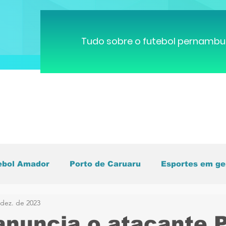
Tudo sobre o futebol pernambu
ebol Amador
Porto de Caruaru
Esportes em ge
 dez. de 2023
pa do Mundo
Brasileirão
Pernambucano
C
anuncia o atacante 