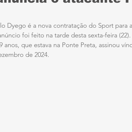
Sport
Série B
ciclismo
parapan
Dest
lo Dyego é a nova contratação do Sport para 
úncio foi feito na tarde desta sexta-feira (22).
anta Cruz
Série A3
futebol do interior PE
 anos, que estava na Ponte Preta, assinou vín
dezembro de 2024.
ernambucana
Jogos Escolares
Retrô
CBF
ertadores
Copa do Brasil
Copa América