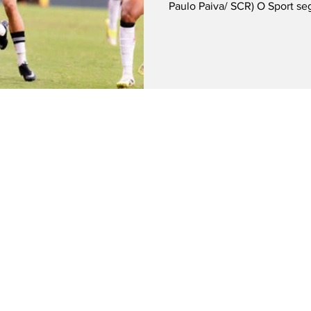
Paulo Paiva/ SCR) O Sport se
caminho das vitórias na Séri
deste sábado (18), o Leão em
Ilha do Retiro, pela 18ª roda
virada no início da etapa fina
empate nos minutos finais e 