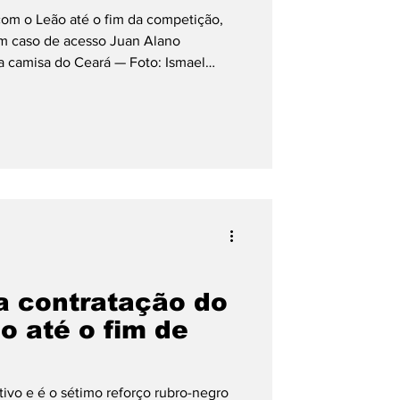
com o Leão até o fim da competição,
m caso de acesso Juan Alano
Copa América
 camisa do Ceará — Foto: Ismael
hou a contratação do meia Juan
çar a equipe na sequência da Série B
jogador rescindiu contrato com o
as negociações com Tiquinho Soares e
onfirmação do acerto foi fei
a contratação do
o até o fim de
tivo e é o sétimo reforço rubro-negro