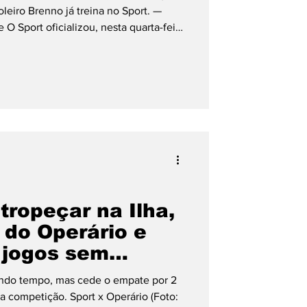
oleiro Brenno já treina no Sport. —
 O Sport oficializou, nesta quarta-feira
 Brenno, de 27 anos. O jogador, que
contrato em definitivo com o Leão até
forço já treina normalmente com o
 Dal Pozzo e passa a ser mais uma
 tropeçar na Ilha,
 do Operário e
 jogos sem
rie B
ndo tempo, mas cede o empate por 2
a competição. Sport x Operário (Foto: