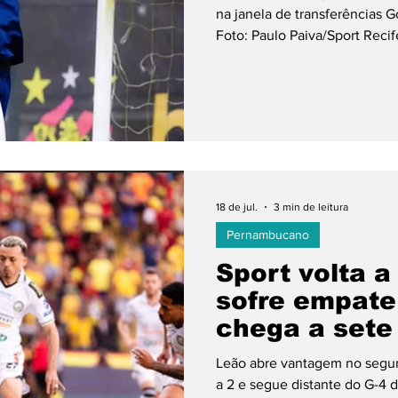
na janela de transferências G
Foto: Paulo Paiva/Sport Recife
(5), a contratação do goleiro
estava no Fortaleza, assinou 
dezembro de 2027. O novo re
elenco comandado por Gilmar
opção para a meta rubro-
18 de jul.
3 min de leitura
Pernambucano
Sport volta a
sofre empate
chega a sete
vencer na Sé
Leão abre vantagem no segu
a 2 e segue distante do G-4 d