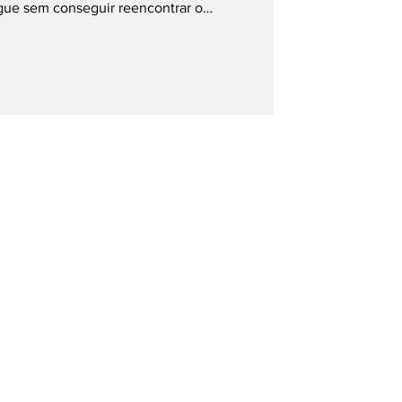
gue sem conseguir reencontrar o
e B do Campeonato Brasileiro. Na tarde
patou por 2 a 2 com o Operário-PR, na
da da competição. Depois de buscar a
l, a equipe rubro-negra sofreu o
au