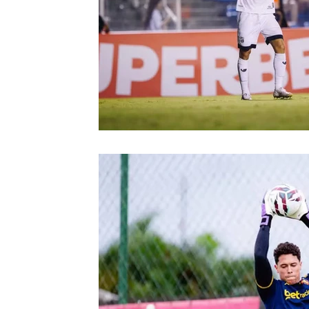
Retrô
CBF
Arbitragem
Futeb