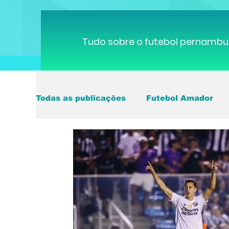
Tudo sobre o futebol pernambu
Todas as publicações
Futebol Amador
Copa do Mundo
Brasileirão
Pern
Série B
ciclismo
parapan
De
futebol do interior PE
Seleção Brasil