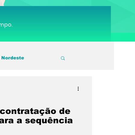
ampo.
 Nordeste
utebol
Sport
 Cruz
Série A3
 contratação de
ara a sequência
gos Escolares