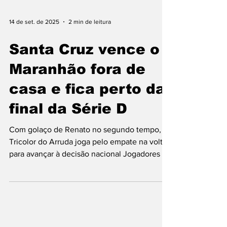
eletrizante do início ao fim, o Brasil venceu
Marrocos por 2 a 1, nesta sexta-feira (21), no
Catar, e garantiu vaga na semifinal da Copa
do Mundo Sub-17. O grande nome da partida
foi o centroavante Dell, joia da base do Bahia
14 de set. de 2025
2 min de leitura
e apelidado de “Haaland do Sertão” , que
marcou os dois gols da Seleção. Com o
Santa Cruz vence o
resulta
Maranhão fora de
casa e fica perto da
final da Série D
Com golaço de Renato no segundo tempo,
Tricolor do Arruda joga pelo empate na volta
para avançar à decisão nacional Jogadores do
Santa...