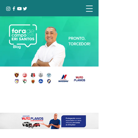
PRONTO,
TORCEDOR!
Blog
Seja bem-vindo, Torcedor (a)!