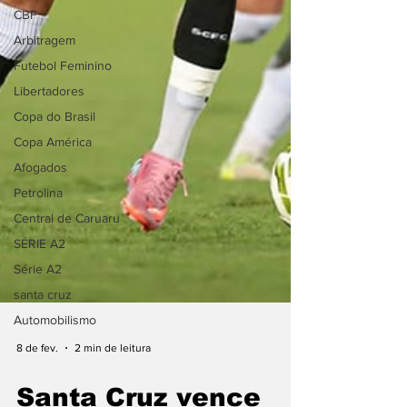
CBF
Arbitragem
Futebol Feminino
Libertadores
Copa do Brasil
Copa América
Afogados
Petrolina
Central de Caruaru
SÉRIE A2
Série A2
santa cruz
Automobilismo
8 de fev.
2 min de leitura