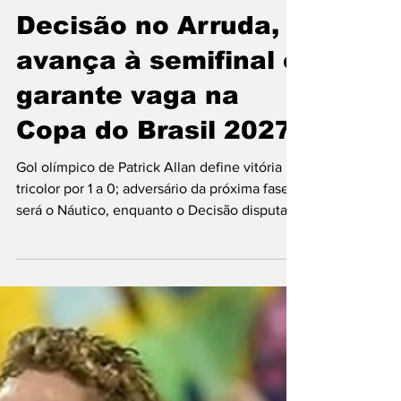
Santa Cruz vence
Decisão no Arruda,
avança à semifinal e
garante vaga na
Copa do Brasil 2027
Gol olímpico de Patrick Allan define vitória
tricolor por 1 a 0; adversário da próxima fase
será o Náutico, enquanto o Decisão disputará
a Série D em 2026 Foto: Rafael Melo / FPF O
Santa Cruz está classificado para a semifinal
do Campeonato Pernambucano. Neste
domingo (8), no Arruda e sem presença de
público, a Cobra Coral venceu o Decisão por 1
a 0, com um gol olímpico de Patrick Allan, e
confirmou a vaga entre os quatro melhores