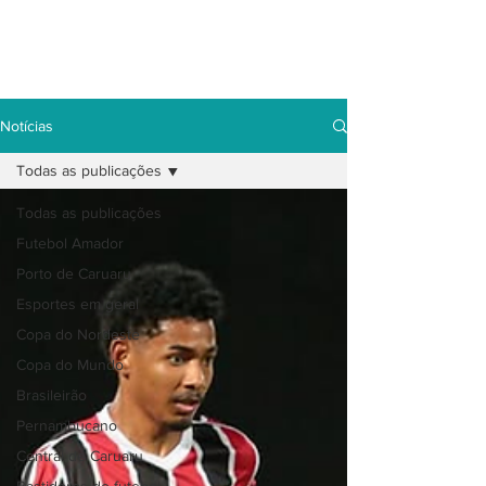
Notícias
Todas as publicações
Todas as publicações
Futebol Amador
Porto de Caruaru
Esportes em geral
Copa do Nordeste
Copa do Mundo
Brasileirão
Pernambucano
Central de Caruaru