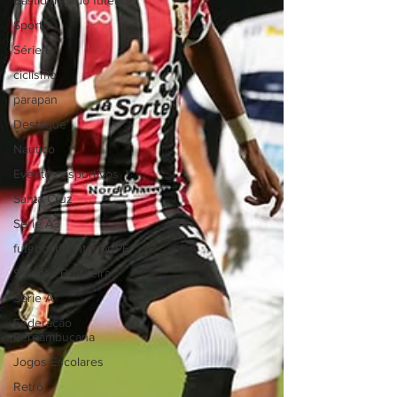
Bastidores do futebol
Sport
Série B
ciclismo
parapan
Destaque
Náutico
Eventos esportivos
Santa Cruz
Série A3
futebol do interior PE
Seleção Brasileira
Série A
Federação
Pernambucana
Jogos Escolares
Retrô