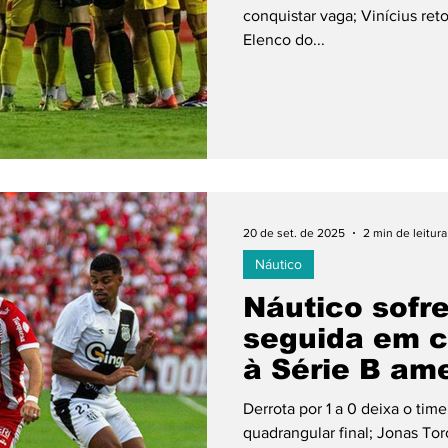
conquistar vaga; Vinícius ret
Elenco do...
20 de set. de 2025
2 min de leitura
Náutico
Náutico sofr
seguida em c
à Série B a
Derrota por 1 a 0 deixa o tim
quadrangular final; Jonas Tor