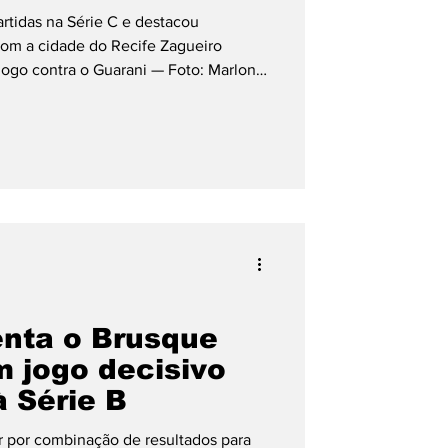
artidas na Série C e destacou
 cidade do Recife Zagueiro
Copa América
 jogo contra o Guarani — Foto: Marlon
u nesta quarta-feira (5) a primeira
a temporada 2026. O clube acertou a
us Silva, que disputou dez partidas
itular na Série C. O novo vínculo é
 conta da
enta o Brusque
m jogo decisivo
à Série B
r por combinação de resultados para