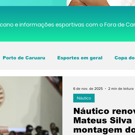
cano e informações esportivas com o Fora de C
Porto de Caruaru
Esportes em geral
Copa do
ambucano
Central de Caruaru
Bastidores do f
6 de nov. de 2025
2 min de leitura
Náutico
staque
Náutico
Eventos esportivos
Santa
Náutico reno
Mateus Silva 
montagem do
eira
Série A
Federação Pernambucana
Jo