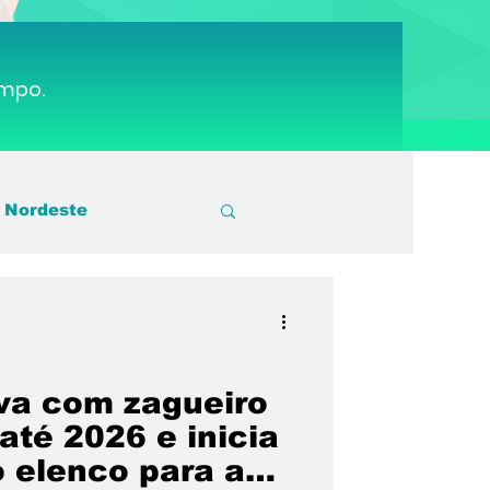
ampo.
 Nordeste
utebol
Sport
 Cruz
Série A3
va com zagueiro
até 2026 e inicia
 elenco para a
gos Escolares