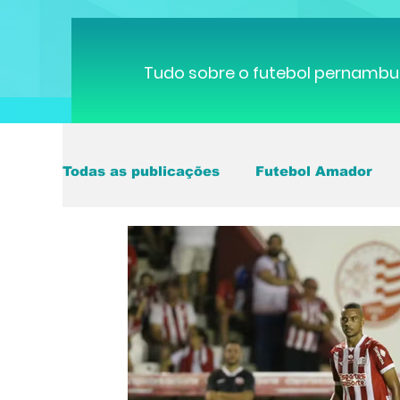
Tudo sobre o futebol pernambu
Todas as publicações
Futebol Amador
Copa do Mundo
Brasileirão
Pern
Série B
ciclismo
parapan
De
futebol do interior PE
Seleção Brasil