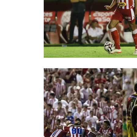
Retrô
CBF
Arbitragem
Futeb