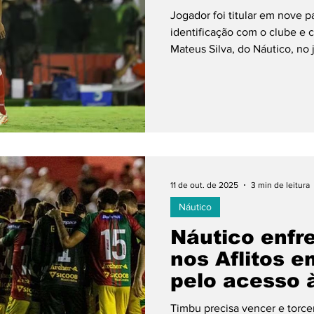
Série B
Jogador foi titular em nove p
identificação com o clube e com a
ol Feminino
Libertadores
Copa do Brasil
Mateus Silva, do Náutico, no
Costa/AGIF O Náutico confirmo
renovação de contrato para 
permanência do zagueiro Mate
neste ano, sendo nove como t
válido até o fim de 2026. Por
11 de out. de 2025
3 min de leitura
Náutico
Náutico enfr
nos Aflitos e
pelo acesso 
Timbu precisa vencer e torce