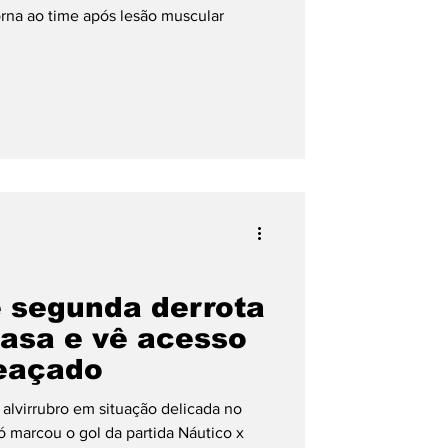
orna ao time após lesão muscular
e segunda derrota
asa e vê acesso
meaçado
e alvirrubro em situação delicada no
ó marcou o gol da partida Náutico x