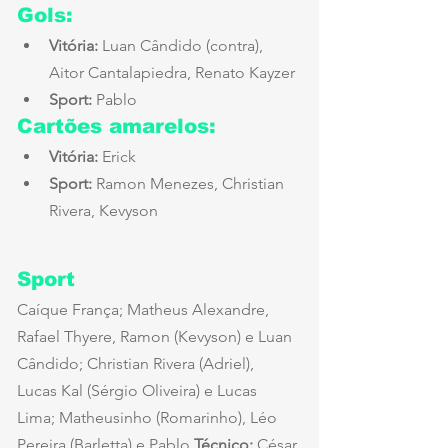
Gols:
Vitória:
 Luan Cândido (contra), 
Aitor Cantalapiedra, Renato Kayzer
Sport:
 Pablo
Cartões amarelos:
Vitória:
 Erick
Sport:
 Ramon Menezes, Christian 
Rivera, Kevyson
Sport
Caíque França; Matheus Alexandre, 
Rafael Thyere, Ramon (Kevyson) e Luan 
Cândido; Christian Rivera (Adriel), 
Lucas Kal (Sérgio Oliveira) e Lucas 
Lima; Matheusinho (Romarinho), Léo 
Pereira (Barletta) e Pablo.
Técnico:
 César 