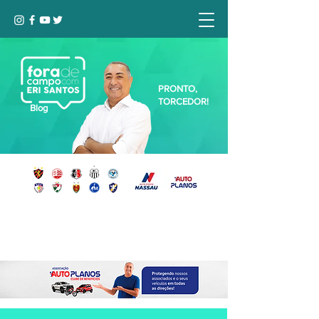
PRONTO,
TORCEDOR!
Blog
Seja bem-vindo, Torcedor (a)!