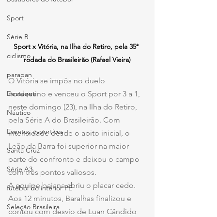
Sport
Série B
Sport x Vitória, na Ilha do Retiro, pela 35ª 
ciclismo
rodada do Brasileirão (Rafael Vieira)
parapan
O Vitória se impôs no duelo 
Destaque
nordestino e venceu o Sport por 3 a 1, 
neste domingo (23), na Ilha do Retiro, 
Náutico
pela Série A do Brasileirão. Com 
Eventos esportivos
intensidade desde o apito inicial, o 
Leão da Barra foi superior na maior 
Santa Cruz
parte do confronto e deixou o campo 
Série A3
com três pontos valiosos.
A equipe baiana abriu o placar cedo. 
futebol do interior PE
Aos 12 minutos, Baralhas finalizou e 
Seleção Brasileira
contou com desvio de Luan Cândido 