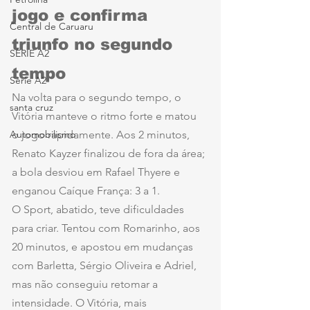
jogo e confirma 
Central de Caruaru
triunfo no segundo 
SÉRIE A2
tempo
Série A2
Na volta para o segundo tempo, o 
santa cruz
Vitória manteve o ritmo forte e matou 
Automobilismo
o jogo rapidamente. Aos 2 minutos, 
Renato Kayzer finalizou de fora da área; 
a bola desviou em Rafael Thyere e 
enganou Caíque França: 3 a 1.
O Sport, abatido, teve dificuldades 
para criar. Tentou com Romarinho, aos 
20 minutos, e apostou em mudanças 
com Barletta, Sérgio Oliveira e Adriel, 
mas não conseguiu retomar a 
intensidade. O Vitória, mais 