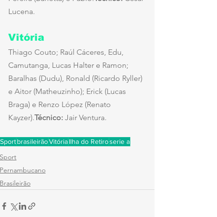
Lucena.
Vitória
Thiago Couto; Raúl Cáceres, Edu, 
Camutanga, Lucas Halter e Ramon; 
Baralhas (Dudu), Ronald (Ricardo Ryller) 
e Aitor (Matheuzinho); Erick (Lucas 
Braga) e Renzo López (Renato 
Kayzer).
Técnico:
 Jair Ventura.
Sport
brasileirão
Vitória
Ilha do Retiro
serie a
Sport
Pernambucano
Brasileirão