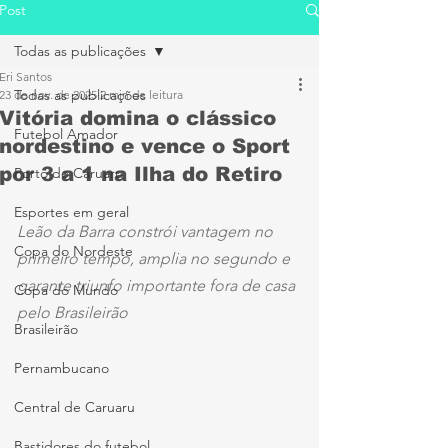
Post
Todas as publicações
Eri Santos
Todas as publicações
23 de nov. de 2025
2 min de leitura
Vitória domina o clássico
Futebol Amador
nordestino e vence o Sport
por 3 a 1 na Ilha do Retiro
Porto de Caruaru
Esportes em geral
Leão da Barra constrói vantagem no 
Copa do Nordeste
primeiro tempo, amplia no segundo e 
garante triunfo importante fora de casa 
Copa do Mundo
pelo Brasileirão
Brasileirão
Pernambucano
Central de Caruaru
Bastidores do futebol