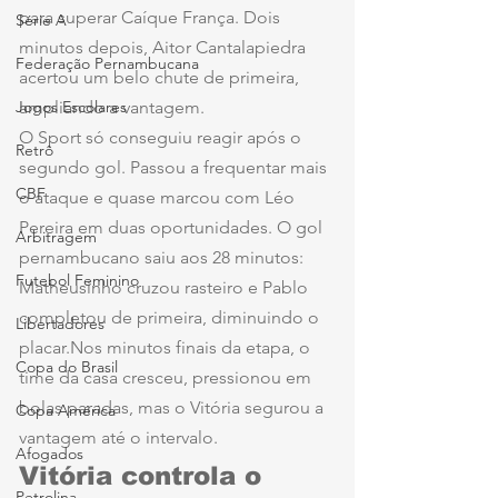
para superar Caíque França. Dois 
Série A
minutos depois, Aitor Cantalapiedra 
Federação Pernambucana
acertou um belo chute de primeira, 
Jogos Escolares
ampliando a vantagem.
O Sport só conseguiu reagir após o 
Retrô
segundo gol. Passou a frequentar mais 
CBF
o ataque e quase marcou com Léo 
Pereira em duas oportunidades. O gol 
Arbitragem
pernambucano saiu aos 28 minutos: 
Futebol Feminino
Matheusinho cruzou rasteiro e Pablo 
completou de primeira, diminuindo o 
Libertadores
placar.Nos minutos finais da etapa, o 
Copa do Brasil
time da casa cresceu, pressionou em 
bolas paradas, mas o Vitória segurou a 
Copa América
vantagem até o intervalo.
Afogados
Vitória controla o 
Petrolina