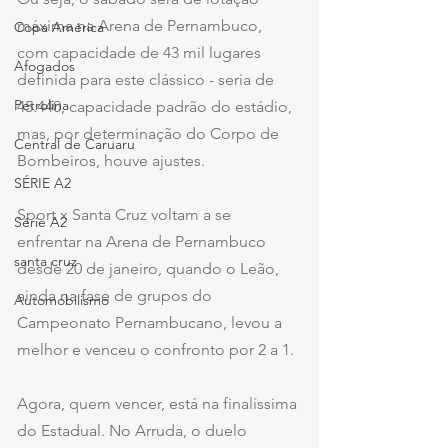
máxima na Arena de Pernambuco, 
Copa América
com capacidade de 43 mil lugares 
Afogados
definida para este clássico - seria de 
Petrolina
45.440, capacidade padrão do estádio, 
mas, por determinação do Corpo de 
Central de Caruaru
Bombeiros, houve ajustes.
SÉRIE A2
Sport x Santa Cruz voltam a se 
Série A2
enfrentar na Arena de Pernambuco 
santa cruz
desde 20 de janeiro, quando o Leão, 
ainda na fase de grupos do 
Automobilismo
Campeonato Pernambucano, levou a 
melhor e venceu o confronto por 2 a 1.
Agora, quem vencer, está na finalíssima 
do Estadual. No Arruda, o duelo 