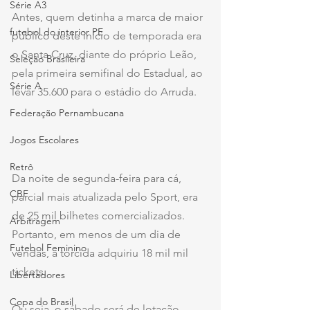
Série A3
Antes, quem detinha a marca de maior 
futebol do interior PE
público deste início de temporada era 
o Santa Cruz, diante do próprio Leão, 
Seleção Brasileira
pela primeira semifinal do Estadual, ao 
Série A
levar 35.600 para o estádio do Arruda.
Federação Pernambucana
Jogos Escolares
Retrô
Da noite de segunda-feira para cá, 
CBF
parcial mais atualizada pelo Sport, era 
de 25 mil bilhetes comercializados. 
Arbitragem
Portanto, em menos de um dia de 
Futebol Feminino
vendas, a torcida adquiriu 18 mil mil 
tickets.
Libertadores
Copa do Brasil
Ou seja, o sábado será de lotação 