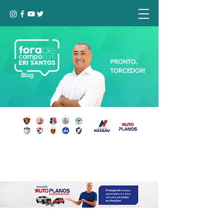
PRONTO,
TORCEDOR!
Blog
Seja bem-vindo, Torcedor (a)!