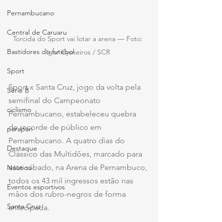
Pernambucano
Central de Caruaru
Torcida do Sport vai lotar a arena — Foto: 
Bastidores do futebol
Igor Cysneiros / SCR 
Sport
Sport x Santa Cruz, jogo da volta pela 
Série B
semifinal do Campeonato 
ciclismo
Pernambucano, estabeleceu quebra 
de recorde de público em 
parapan
Pernambucano. A quatro dias do 
Destaque
Clássico das Multidões, marcado para 
este sábado, na Arena de Pernambuco, 
Náutico
todos os 43 mil ingressos estão nas 
Eventos esportivos
mãos dos rubro-negros de forma 
Santa Cruz
antecipada.