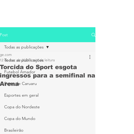
Post
Todas as publicações
ge.com
Todas as publicações
12 de mar. de 2024
1 min de leitura
Torcida do Sport esgota
Futebol Amador
ingressos para a semifinal na
Arena
Porto de Caruaru
Esportes em geral
Copa do Nordeste
Copa do Mundo
Brasileirão