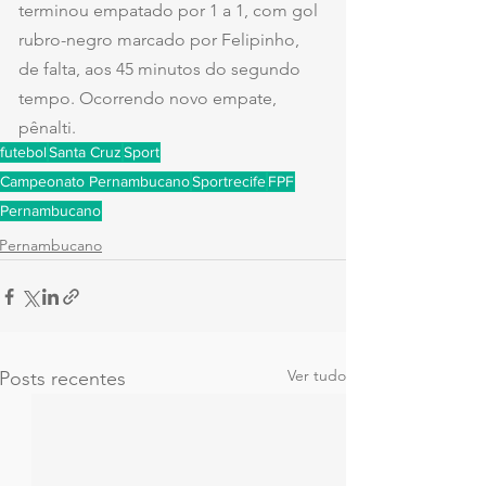
terminou empatado por 1 a 1, com gol 
rubro-negro marcado por Felipinho, 
de falta, aos 45 minutos do segundo 
tempo. Ocorrendo novo empate, 
pênalti.
futebol
Santa Cruz
Sport
Campeonato Pernambucano
Sportrecife
FPF
Pernambucano
Pernambucano
Ver tudo
Posts recentes