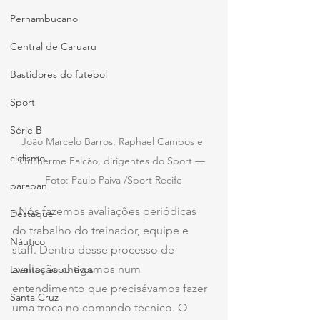
Pernambucano
Central de Caruaru
Bastidores do futebol
Sport
Série B
João Marcelo Barros, Raphael Campos e 
ciclismo
Guilherme Falcão, dirigentes do Sport — 
Foto: Paulo Paiva /Sport Recife
parapan
- Nós fazemos avaliações periódicas 
Destaque
do trabalho do treinador, equipe e 
Náutico
staff. Dentro desse processo de 
avaliação chegamos num 
Eventos esportivos
entendimento que precisávamos fazer 
Santa Cruz
uma troca no comando técnico. O 