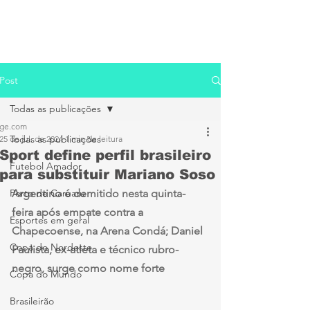
Post
Todas as publicações
ge.com
Todas as publicações
25 de jul. de 2024
1 min de leitura
Sport define perfil brasileiro
Futebol Amador
para substituir Mariano Soso
Porto de Caruaru
Argentino é demitido nesta quinta-
feira após empate contra a 
Esportes em geral
Chapecoense, na Arena Condá; Daniel 
Copa do Nordeste
Paulista, ex-atleta e técnico rubro-
negro, surge como nome forte
Copa do Mundo
Brasileirão