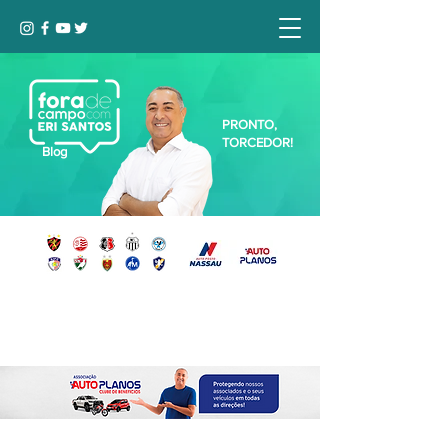
PRONTO,
TORCEDOR!
Blog
Seja bem-vindo, Torcedor (a)!