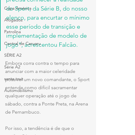
do Sport, da Série B, do nosso 
Copa América
elenco, para encurtar o mínimo 
Afogados
esse período de transição e 
Petrolina
implementação de modelo de 
Central de Caruaru
jogo", acrescentou Falcão.
SÉRIE A2
Embora corra contra o tempo para 
Série A2
anunciar com a maior celeridade 
santa cruz
possível um novo comandante, o Sport 
entende como difícil sacramentar 
Automobilismo
qualquer operação até o jogo de 
sábado, contra a Ponte Preta, na Arena 
de Pernambuco.
Por isso, a tendência é de que o 