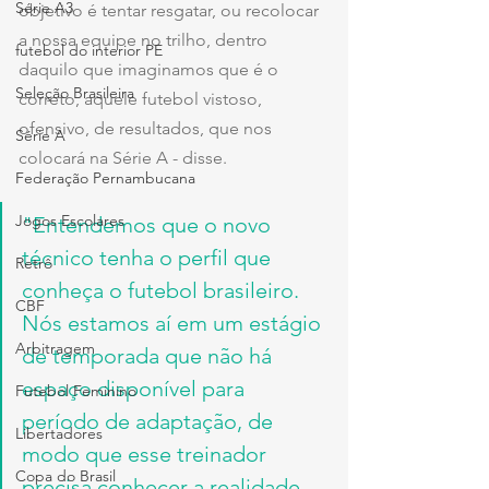
Série A3
objetivo é tentar resgatar, ou recolocar 
a nossa equipe no trilho, dentro 
futebol do interior PE
daquilo que imaginamos que é o 
Seleção Brasileira
correto, aquele futebol vistoso, 
ofensivo, de resultados, que nos 
Série A
colocará na Série A - disse.
Federação Pernambucana
Jogos Escolares
"Entendemos que o novo 
técnico tenha o perfil que 
Retrô
conheça o futebol brasileiro. 
CBF
Nós estamos aí em um estágio 
Arbitragem
de temporada que não há 
espaço disponível para 
Futebol Feminino
período de adaptação, de 
Libertadores
modo que esse treinador 
Copa do Brasil
precisa conhecer a realidade 