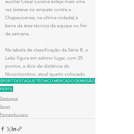
auxiliar César Lucena esteja mais uma 
vez (esteve no empate contra a 
Chapecoense, na última rodada) à 
beira da área técnica da equipe no fim 
de semana.
Na tabela de classificação da Série B, o 
Leão figura em sétimo lugar, com 25 
pontos, a dois de distância do 
Novorizontino, atual quarto colocado.
SPORT
DESTAQUE
TÉCNICO
MERCADO
DEMISSÃO
PERFIL
Destaque
Sport
Pernambucano