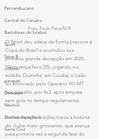
Pernambucano
Central de Caruaru
Foto: Paulo Paiva/SCR
Bastidores do futebol
O Sport deu adeus de forma precoce à 
Sport
Copa do Brasil e acumulou sua 
Série B
primeira grande decepção em 2025. 
Nesta terça-feira (25), jogando no 
ciclismo
estádio Dutrinha, em Cuiabá, o Leão 
parapan
foi eliminado pelo Operário VG-MT 
nos pênaltis, por 4x3, após empate 
Destaque
sem gols no tempo regulamentar.
Náutico
Eventos esportivos
A classificação inédita marca a história 
do clube mato-grossense, que avança 
Santa Cruz
pela primeira vez à segunda fase do 