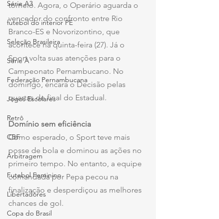
Série A3
torneio. Agora, o Operário aguarda o 
vencedor do confronto entre Rio 
futebol do interior PE
Branco-ES e Novorizontino, que 
Seleção Brasileira
acontece na quinta-feira (27). Já o 
Sport volta suas atenções para o 
Série A
Campeonato Pernambucano. No 
Federação Pernambucana
domingo, encara o Decisão pelas 
quartas de final do Estadual.
Jogos Escolares
Retrô
Domínio sem eficiência
CBF
Como esperado, o Sport teve mais 
posse de bola e dominou as ações no 
Arbitragem
primeiro tempo. No entanto, a equipe 
Futebol Feminino
comandada por Pepa pecou na 
finalização e desperdiçou as melhores 
Libertadores
chances de gol.
Copa do Brasil