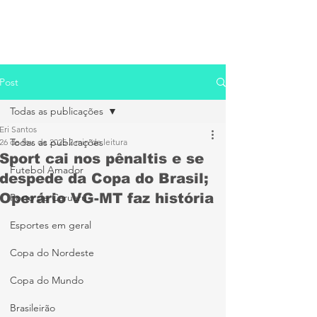
Post
Todas as publicações
Eri Santos
Todas as publicações
26 de fev. de 2025
2 min de leitura
Sport cai nos pênaltis e se
Futebol Amador
despede da Copa do Brasil;
Operário VG-MT faz história
Porto de Caruaru
Esportes em geral
Copa do Nordeste
Copa do Mundo
Brasileirão