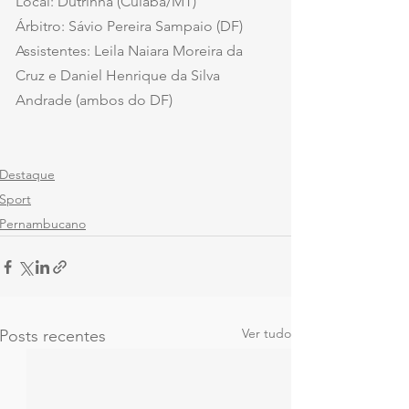
Local: Dutrinha (Cuiabá/MT)
Árbitro: Sávio Pereira Sampaio (DF)
Assistentes: Leila Naiara Moreira da 
Cruz e Daniel Henrique da Silva 
Andrade (ambos do DF)
Destaque
Sport
Pernambucano
Ver tudo
Posts recentes