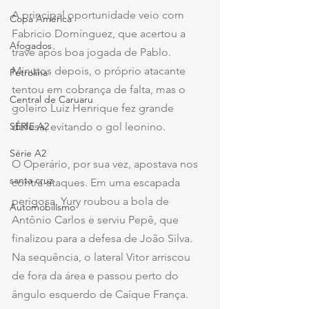
A principal oportunidade veio com 
Copa América
Fabricio Domínguez, que acertou a 
Afogados
trave após boa jogada de Pablo. 
Minutos depois, o próprio atacante 
Petrolina
tentou em cobrança de falta, mas o 
Central de Caruaru
goleiro Luiz Henrique fez grande 
SÉRIE A2
defesa, evitando o gol leonino.
Série A2
O Operário, por sua vez, apostava nos 
santa cruz
contra-ataques. Em uma escapada 
perigosa, Yury roubou a bola de 
Automobilismo
Antônio Carlos e serviu Pepê, que 
finalizou para a defesa de João Silva. 
Na sequência, o lateral Vitor arriscou 
de fora da área e passou perto do 
ângulo esquerdo de Caíque França.