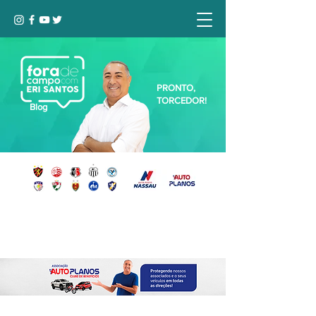
PRONTO,
TORCEDOR!
Blog
Seja bem-vindo, Torcedor (a)!