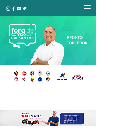
PRONTO,
TORCEDOR!
Blog
Seja bem-vindo, Torcedor (a)!