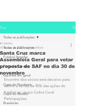
Post
Todas as publicações
Eri Santos
Todas as publicações
15 de out. de 2025
1 min de leitura
Santa Cruz marca
Futebol Amador
Assembleia Geral para votar
proposta de SAF no dia 30 de
Porto de Caruaru
novembro
Esportes em geral
Encontro dos sócios será decisivo para 
Copa do Nordeste
definir a venda de 90% das ações do 
futebol ao grupo Cobra Coral 
Copa do Mundo
Participações.
Brasileirão