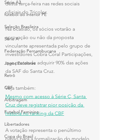
Série A3
desta terça-feira nas redes sociais 
oficiais do Tricolor.
futebol do interior PE
Seleção Brasileira
Na ocasião, os sócios votarão a 
aprovação ou não da proposta 
Série A
vinculante apresentada pelo grupo de 
Federação Pernambucana
investidores Cobra Coral Participações, 
que pretende adquirir 90% das ações 
Jogos Escolares
da SAF do Santa Cruz.
Retrô
CBF
Veja também:
Mesmo com acesso à Série C, Santa 
Arbitragem
Cruz deve registrar pior posição da 
Futebol Feminino
história no ranking da CBF
Libertadores
A votação representa o penúltimo 
Copa do Brasil
passo para a formalização do modelo 