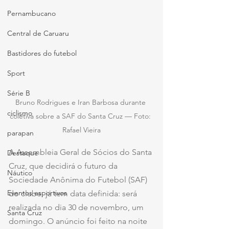
Pernambucano
Central de Caruaru
Bastidores do futebol
Sport
Série B
Bruno Rodrigues e Iran Barbosa durante 
ciclismo
coletiva sobre a SAF do Santa Cruz — Foto: 
Rafael Vieira
parapan
A Assembleia Geral de Sócios do Santa 
Destaque
Cruz, que decidirá o futuro da 
Náutico
Sociedade Anônima do Futebol (SAF) 
Eventos esportivos
do clube, já tem data definida: será 
realizada no dia 30 de novembro, um 
Santa Cruz
domingo. O anúncio foi feito na noite 