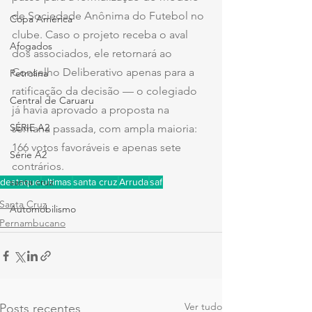
de Sociedade Anônima do Futebol no 
Copa América
clube. Caso o projeto receba o aval 
Afogados
dos associados, ele retornará ao 
Conselho Deliberativo apenas para a 
Petrolina
ratificação da decisão — o colegiado 
Central de Caruaru
já havia aprovado a proposta na 
SÉRIE A2
semana passada, com ampla maioria: 
166 votos favoráveis e apenas sete 
Série A2
contrários.
santa cruz
destaque
ultimas
santa cruz
Arruda
saf
Santa Cruz
Automobilismo
Pernambucano
Ver tudo
Posts recentes