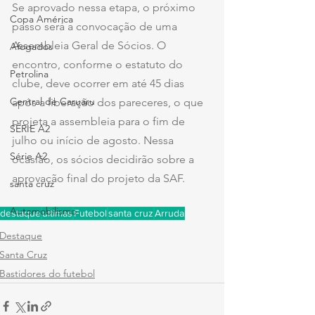
Se aprovado nessa etapa, o próximo 
Copa América
passo será a convocação de uma 
Assembleia Geral de Sócios. O 
Afogados
encontro, conforme o estatuto do 
Petrolina
clube, deve ocorrer em até 45 dias 
Central de Caruaru
após a liberação dos pareceres, o que 
projeta a assembleia para o fim de 
SÉRIE A2
julho ou início de agosto. Nessa 
Série A2
ocasião, os sócios decidirão sobre a 
aprovação final do projeto da SAF.
santa cruz
Automobilismo
destaque
ultimas
Futebol
santa cruz
Arruda
Destaque
Santa Cruz
Bastidores do futebol