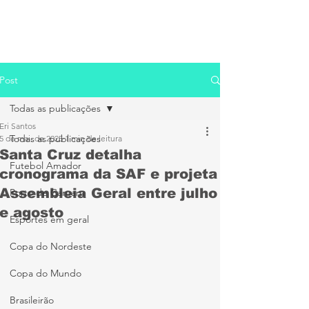
Post
Todas as publicações
Eri Santos
Todas as publicações
5 de mai. de 2025
1 min de leitura
Santa Cruz detalha
Futebol Amador
cronograma da SAF e projeta
Assembleia Geral entre julho
Porto de Caruaru
e agosto
Esportes em geral
Copa do Nordeste
Copa do Mundo
Brasileirão