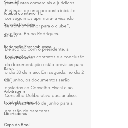
Série A3
para ajustes comerciais e jurídicos. 
Partimos de uma proposta inicial e 
futebol do interior PE
conseguimos aprimorá-la visando 
Seleção Brasileira
sempre o melhor para o clube”, 
explicou Bruno Rodrigues.
Série A
Federação Pernambucana
De acordo com o presidente, a 
finalização dos contratos e a conclusão 
Jogos Escolares
da documentação estão previstas para 
Retrô
o dia 30 de maio. Em seguida, no dia 2 
de junho, os documentos serão 
CBF
enviados ao Conselho Fiscal e ao 
Arbitragem
Conselho Deliberativo para análise, 
Futebol Feminino
com prazo até 16 de junho para a 
emissão de pareceres.
Libertadores
Copa do Brasil