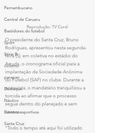
Pernambucano
Central de Caruaru
Reprodução: TV Coral
Bastidores do futebol
O presidente do Santa Cruz, Bruno 
Sport
Rodrigues, apresentou nesta segunda-
Série B
feira (5), em coletiva no estádio do 
Arruda, o cronograma oficial para a 
ciclismo
implantação da Sociedade Anônima 
parapan
do Futebol (SAF) no clube. Durante a 
entrevista, o mandatário tranquilizou a 
Destaque
torcida ao afirmar que o processo 
Náutico
segue dentro do planejado e sem 
atrasos.
Eventos esportivos
Santa Cruz
“Todo o tempo até aqui foi utilizado 