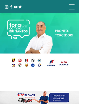
PRONTO,
TORCEDOR!
Blog
Seja bem-vindo, Torcedor (a)!