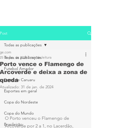
Post
Todas as publicações
ge.com
Todas as publicações
25 de jan. de 2024
2 min de leitura
Porto vence o Flamengo de
Futebol Amador
Arcoverde e deixa a zona de
queda
Porto de Caruaru
Atualizado:
31 de jan. de 2024
Esportes em geral
Copa do Nordeste
Copa do Mundo
O Porto venceu o Flamengo de 
Brasileirão
Arcoverde por 2 a 1, no Lacerdão, 