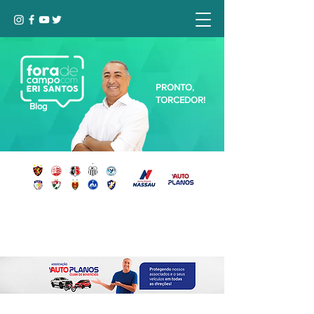
PRONTO,
TORCEDOR!
Blog
Seja bem-vindo, Torcedor (a)!