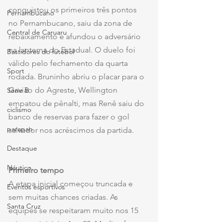
conquistou os primeiros três pontos 
Pernambucano
no Pernambucano, saiu da zona de 
Central de Caruaru
rebaixamento e afundou o adversário 
na lanterna do Estadual. O duelo foi 
Bastidores do futebol
válido pelo fechamento da quarta 
Sport
rodada. Bruninho abriu o placar para o 
Gavião do Agreste, Wellington 
Série B
empatou de pênalti, mas Renê saiu do 
ciclismo
banco de reservas para fazer o gol 
parapan
salvador nos acréscimos da partida.
Destaque
Náutico
Primeiro tempo
A etapa inicial começou truncada e 
Eventos esportivos
sem muitas chances criadas. As 
Santa Cruz
equipes se respeitaram muito nos 15 