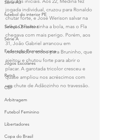
minutos iniciais. Aos 22, Medina fez 
Série A3
jogada individual, cruzou para Ronaldo 
futebol do interior PE
chutar forte, e José Werison salvar na 
linha. O Porto tinha a bola, mas o Fla 
Seleção Brasileira
chegava com mais perigo. Porém, aos 
Série A
31, João Gabriel arrancou em 
Federação Pernambucana
velocidade e tocou para Bruninho, que 
ajeitou e chutou forte para abrir o 
Jogos Escolares
placar. A garotada tricolor cresceu e 
Retrô
quase ampliou nos acréscimos com 
um chute de Adãozinho no travessão.
CBF
Arbitragem
Futebol Feminino
Libertadores
Copa do Brasil