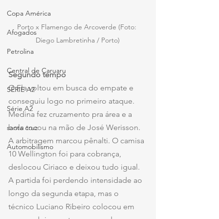
Copa América
Porto x Flamengo de Arcoverde (Foto: 
Afogados
Diego Lambretinha / Porto)
Petrolina
Central de Caruaru
Segundo tempo
O Fla voltou em busca do empate e 
SÉRIE A2
conseguiu logo no primeiro ataque. 
Série A2
Medina fez cruzamento pra área e a 
bola tocou na mão de José Werisson. 
santa cruz
A arbitragem marcou pênalti. O camisa 
Automobilismo
10 Wellington foi para cobrança, 
deslocou Ciriaco e deixou tudo igual. 
A partida foi perdendo intensidade ao 
longo da segunda etapa, mas o 
técnico Luciano Ribeiro colocou em 