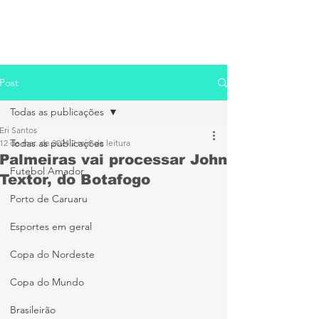
Post
Todas as publicações
Eri Santos
Todas as publicações
12 de mar. de 2024
2 min de leitura
Palmeiras vai processar John
Futebol Amador
Textor, do Botafogo
Porto de Caruaru
Esportes em geral
Copa do Nordeste
Copa do Mundo
Brasileirão