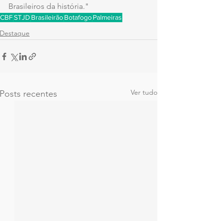
Brasileiros da história."
CBF
STJD
Brasileirão
Botafogo
Palmeiras
Destaque
Ver tudo
Posts recentes