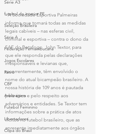
Série A3
futebol do interior PE
- A Sociedade Esportiva Palmeiras 
informa que tomará todas as medidas 
Seleção Brasileira
legais cabíveis – nas esferas civil, 
Série A
criminal e esportiva – contra o dono da 
SAF do Botafogo, John Textor, para 
Federação Pernambucana
que ele responda pelas declarações 
Jogos Escolares
irresponsáveis e levianas que, 
recorrentemente, têm envolvido o 
Retrô
nome do atual bicampeão brasileiro. A 
CBF
nossa história de 109 anos é pautada 
pela ética e pelo respeito aos 
Arbitragem
adversários e entidades. Se Textor tem 
Futebol Feminino
informações sobre a prática de atos 
Libertadores
ilícitos no futebol brasileiro, que as 
apresente imediatamente aos órgãos 
Copa do Brasil