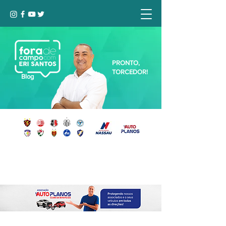
PRONTO,
TORCEDOR!
Blog
Seja bem-vindo, Torcedor (a)!