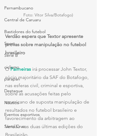
Pernambucano
Foto: Vítor Silva/Botafogo)
Central de Caruaru
Bastidores do futebol
Verdão espera que Textor apresente 
Sport
provas sobre manipulação no futebol 
brasileiro
Série B
ciclismo
O 
Palmeiras
 irá processar John Textor, 
sócio majoritário da SAF do Botafogo, 
parapan
nas esferas civil, criminal e esportiva, 
Destaque
sobre as acusações feitas pelo 
americano de suposta manipulação de 
Náutico
resultados no futebol brasileiro e 
Eventos esportivos
favorecimento da arbitragem ao 
Verdão nas duas últimas edições do 
Santa Cruz
Brasileirão.