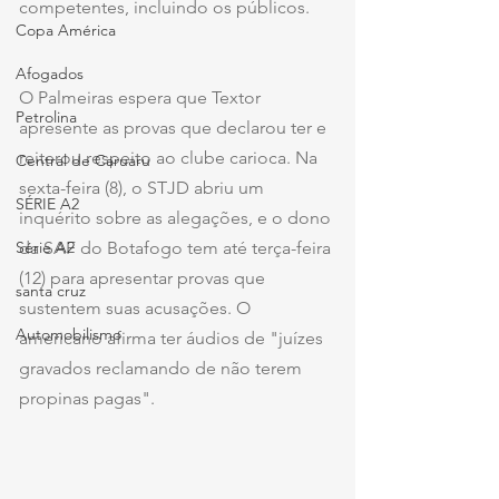
competentes, incluindo os públicos.
Copa América
Afogados
O Palmeiras espera que Textor 
Petrolina
apresente as provas que declarou ter e 
reiterou respeito ao clube carioca. Na 
Central de Caruaru
sexta-feira (8), o STJD abriu um 
SÉRIE A2
inquérito sobre as alegações, e o dono 
da SAF do Botafogo tem até terça-feira 
Série A2
(12) para apresentar provas que 
santa cruz
sustentem suas acusações. O 
Automobilismo
americano afirma ter áudios de "juízes 
gravados reclamando de não terem 
propinas pagas".