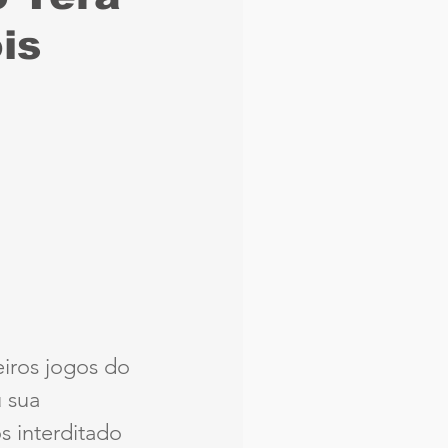
is
aque
Náutico
Seleção Brasileira
Arbitragem
iros jogos do 
 sua 
s interditado 