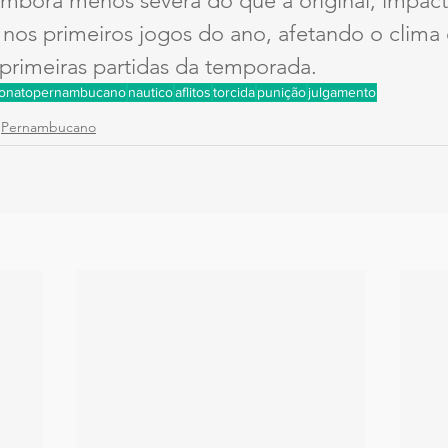
embora menos severa do que a original, impact
a nos primeiros jogos do ano, afetando o clima
primeiras partidas da temporada.
onatopernambucano
nautico
aflitos
torcida
punição
julgamento
Pernambucano