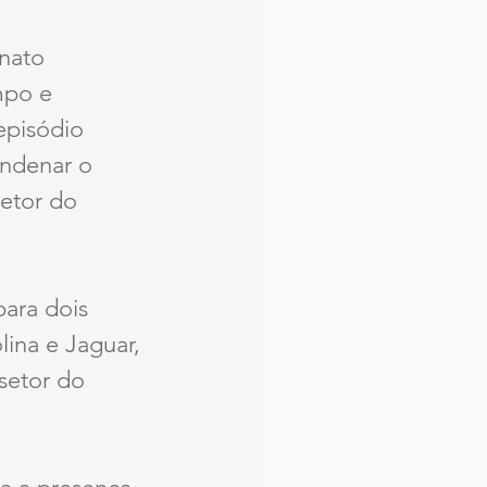
nato 
po e 
episódio 
ndenar o 
etor do 
ara dois 
lina e Jaguar, 
 setor do 