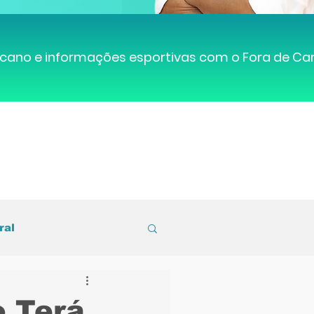
cano e informações esportivas com o Fora de C
ral
entral de Caruaru
o Terá