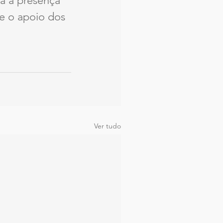
a a presença 
 e o apoio dos 
Ver tudo