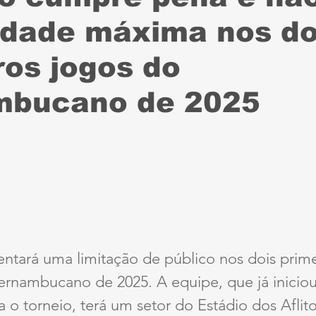
dade máxima nos do
Sport
Série B
ciclismo
parapan
Dest
ros jogos do
anta Cruz
Série A3
futebol do interior PE
mbucano de 2025
ernambucana
Jogos Escolares
Retrô
CBF
ertadores
Copa do Brasil
Copa América
ntará uma limitação de público nos dois prime
nambucano de 2025. A equipe, que já iniciou
 o torneio, terá um setor do Estádio dos Aflito