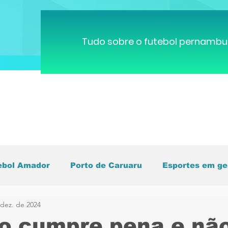
Tudo sobre o futebol pernambu
ebol Amador
Porto de Caruaru
Esportes em ge
 dez. de 2024
pa do Mundo
Brasileirão
Pernambucano
C
o cumpre pena e nã