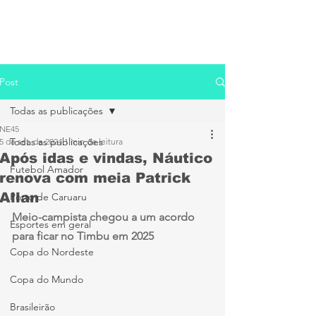
Post
Todas as publicações
NE45
Todas as publicações
5 de set. de 2024
1 min de leitura
Após idas e vindas, Náutico
Futebol Amador
renova com meia Patrick
Allan
Porto de Caruaru
Meio-campista chegou a um acordo 
Esportes em geral
para ficar no Timbu em 2025
Copa do Nordeste
Copa do Mundo
Brasileirão