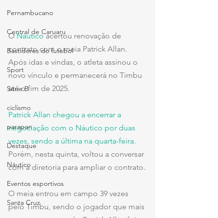
Pernambucano
Central de Caruaru
O 
Náutico
 acertou renovação de 
contrato com o meia Patrick Allan. 
Bastidores do futebol
Após idas e vindas, o atleta assinou o 
Sport
novo vínculo e permanecerá no Timbu 
até o fim de 2025.
Série B
ciclismo
Patrick Allan chegou a encerrar a 
parapan
negociação com o Náutico por duas 
vezes, sendo a última na quarta-feira.
Destaque
Porém, nesta quinta, voltou a conversar 
Náutico
com a diretoria para ampliar o contrato.
Eventos esportivos
O meia entrou em campo 39 vezes 
Santa Cruz
pelo Timbu, sendo o jogador que mais 