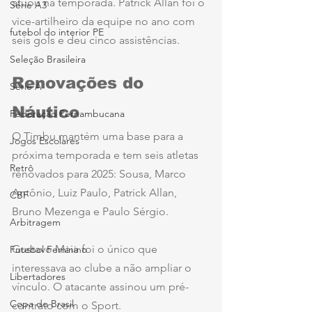
atuou na temporada. Patrick Allan foi o 
Série A3
vice-artilheiro da equipe no ano com 
futebol do interior PE
seis gols e deu cinco assistências.
Seleção Brasileira
Renovações do 
Série A
Náutico
Federação Pernambucana
O Timbu mantém uma base para a 
Jogos Escolares
próxima temporada e tem seis atletas 
Retrô
renovados para 2025: Sousa, Marco 
Antônio, Luiz Paulo, Patrick Allan, 
CBF
Bruno Mezenga e Paulo Sérgio. 
Arbitragem
Gustavo Maia foi o único que 
Futebol Feminino
interessava ao clube a não ampliar o 
Libertadores
vínculo. O atacante assinou um pré-
Copa do Brasil
contrato com o Sport.