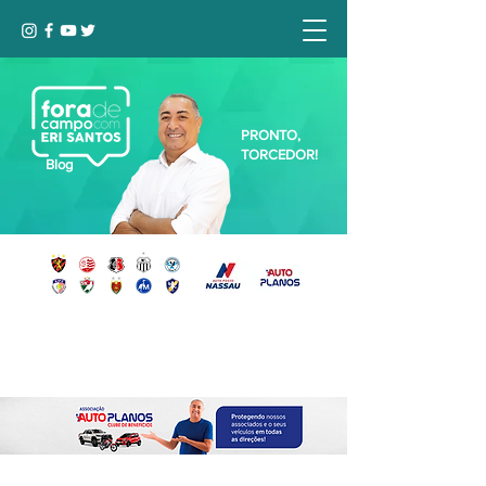
PRONTO,
TORCEDOR!
Blog
Seja bem-vindo, Torcedor (a)!