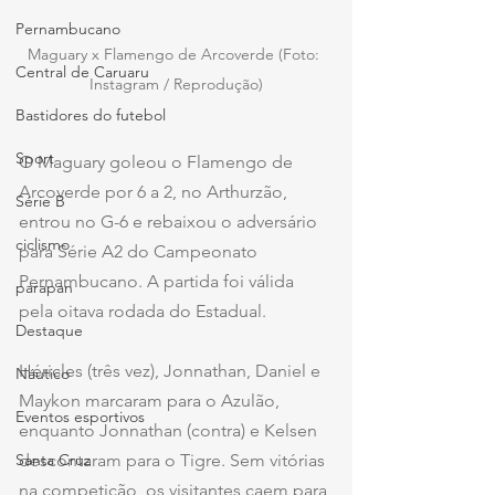
Pernambucano
Maguary x Flamengo de Arcoverde (Foto: 
Central de Caruaru
Instagram / Reprodução)
Bastidores do futebol
Sport
O Maguary goleou o Flamengo de 
Arcoverde por 6 a 2, no Arthurzão, 
Série B
entrou no G-6 e rebaixou o adversário 
ciclismo
para Série A2 do Campeonato 
Pernambucano. A partida foi válida 
parapan
pela oitava rodada do Estadual. 
Destaque
Héricles (três vez), Jonnathan, Daniel e 
Náutico
Maykon marcaram para o Azulão, 
Eventos esportivos
enquanto Jonnathan (contra) e Kelsen 
descontaram para o Tigre. Sem vitórias 
Santa Cruz
na competição, os visitantes caem para 