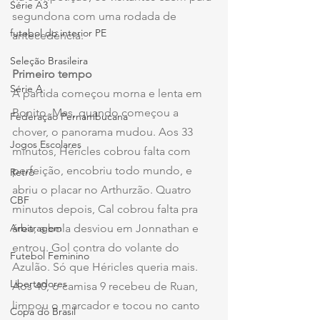
Série A3
segundona com uma rodada de 
futebol do interior PE
antecedência.
Seleção Brasileira
Primeiro tempo
Série A
A partida começou morna e lenta em 
Bonito. Mas, quando começou a 
Federação Pernambucana
chover, o panorama mudou. Aos 33 
Jogos Escolares
minutos, Héricles cobrou falta com 
perfeição, encobriu todo mundo, e 
Retrô
abriu o placar no Arthurzão. Quatro 
CBF
minutos depois, Cal cobrou falta pra 
área, a bola desviou em Jonnathan e 
Arbitragem
entrou. Gol contra do volante do 
Futebol Feminino
Azulão. Só que Héricles queria mais. 
Libertadores
Aos 40, o camisa 9 recebeu de Ruan, 
limpou o marcador e tocou no canto 
Copa do Brasil