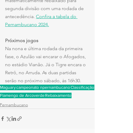
matematicamente rebaixado para 
segunda divisão com uma rodada de 
antecedência. 
Confira a tabela do 
Pernambucano 2024.
Próximos jogos
Na nona e última rodada da primeira 
fase, o Azulão vai encarar o Afogados, 
no estádio Vianão. Já o Tigre encara o 
Retrô, no Arruda. As duas partidas 
serão no próximo sábado, às 16h30.
Maguary
campeonato npernambucano
Classificação
Flamengo de Arcoverde
Rebaixamento
Pernambucano