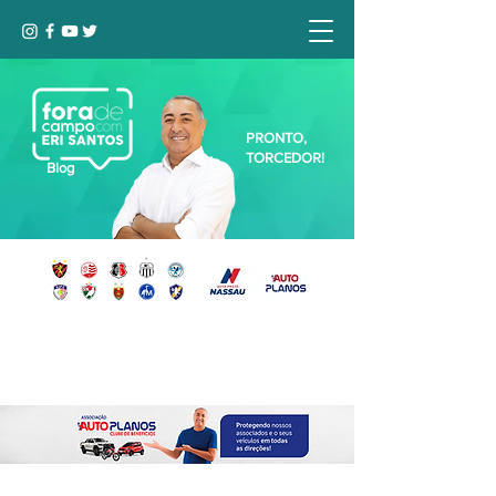
PRONTO,
TORCEDOR!
Blog
Seja bem-vindo, Torcedor (a)!