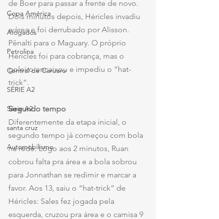
de Boer para passar a frente de novo. 
Copa América
Dois minutos depois, Héricles invadiu 
a área e foi derrubado por Alisson. 
Afogados
Pênalti para o Maguary. O próprio 
Petrolina
Héricles foi para cobrança, mas o 
goleiro encaixou e impediu o “hat-
Central de Caruaru
trick”.
SÉRIE A2
Segundo tempo
Série A2
Diferentemente da etapa inicial, o 
santa cruz
segundo tempo já começou com bola 
Automobilismo
na rede. Logo aos 2 minutos, Ruan 
cobrou falta pra área e a bola sobrou 
para Jonnathan se redimir e marcar a 
favor. Aos 13, saiu o “hat-trick” de 
Héricles: Sales fez jogada pela 
esquerda, cruzou pra área e o camisa 9 