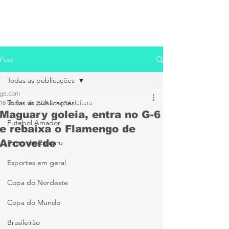
Post
Todas as publicações
ge.com
Todas as publicações
18 de fev. de 2024
2 min de leitura
Maguary goleia, entra no G-6
Futebol Amador
e rebaixa o Flamengo de
Arcoverde
Porto de Caruaru
Esportes em geral
Copa do Nordeste
Copa do Mundo
Brasileirão