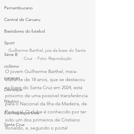
Pernambucano
Central de Caruaru
Bastidores do futebol
Sport
Guilherme Barthel, joia da base do Santa 
Série B
Cruz  - Foto: Reprodução
ciclismo
O jovem Guilherme Barthel, meia-
parapan
atacante de 18 anos, que se destacou 
na base do Santa Cruz em 2024, está 
Destaque
próximo de uma possível transferência 
Náutico
para o Nacional da Ilha da Madeira, de 
Portugal. O clube é conhecido por ter 
Eventos esportivos
sido um dos primeiros de Cristiano 
Santa Cruz
Ronaldo, e, segundo o portal 