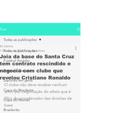
Post
Todas as publicações
Eri Santos
Todas as publicações
7 de nov. de 2024
1 min de leitura
Joia da base do Santa Cruz
Futebol Amador
tem contrato rescindido e
negocia com clube que
Porto de Caruaru
revelou Cristiano Ronaldo
Esportes em geral
O clube não deve receber nenhum 
Copa do Nordeste
amor pel negociação do atleta que é 
filho do coordenador das divisões de 
Copa do Mundo
base
Brasileirão