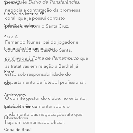
português 
Diário de Transferências
, 
Série A3
negocia a contratação da promessa 
futebol do interior PE
coral, que já possui contrato 
Seleção Brasileira
profissional com o Santa Cruz.
Série A
Fernando Nunes, pai do jogador e 
Federação Pernambucana
coordenador da base do Santa, 
confirmou à 
Folha de Pernambuco
 que 
Jogos Escolares
as tratativas em relação a Barthel já 
Retrô
estão sob responsabilidade do 
departamento de futebol profissional. 
CBF
Arbitragem
O comitê gestor do clube, no entanto, 
preferiu não comentar sobre o 
Futebol Feminino
andamento das negociaçõesaté que 
Libertadores
haja um comunicado oficial.  
Copa do Brasil