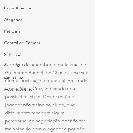
Copa América
Afogados
Petrolina
Central de Caruaru
SÉRIE A2
No dia 5 de setembro, o meia-atacante 
Série A2
Guilherme Barthel, de 18 anos, teve sua 
santa cruz
última atualização contratual registrada 
com o Santa Cruz, indicando uma 
Automobilismo
possível rescisão. Desde então o 
jogador não treina no clube, que 
dificilmente receberá algum 
percentual da negociação por não ter 
mais vinculo com o ogador e por não 