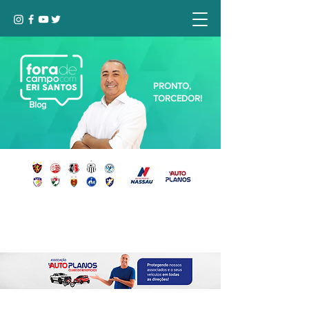
PRONTO,
TORCEDOR!
Blog
Seja bem-vindo, Torcedor (a)!