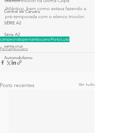
elenco tricolor na última Copa 
Atlântico, bem como estava fazendo a 
Central de Caruaru
pré-temporada com o elenco tricolor.
SÉRIE A2
Série A2
campeonatopernambucano
Porto
Luto
santa cruz
Pernambucano
Automobilismo
Ver tudo
Posts recentes