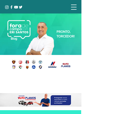
PRONTO,
TORCEDOR!
Blog
Seja bem-vindo, Torcedor (a)!