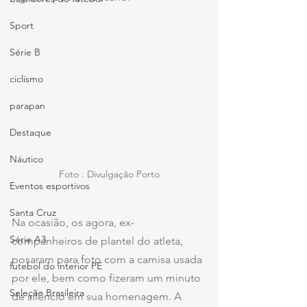
Sport
Série B
ciclismo
parapan
Destaque
Náutico
Foto : Divulgação Porto
Eventos esportivos
Santa Cruz
Na ocasião, os agora, ex-
Série A3
companheiros de plantel do atleta, 
posaram para foto com a camisa usada 
futebol do interior PE
por ele, bem como fizeram um minuto 
Seleção Brasileira
de silêncio em sua homenagem. A 