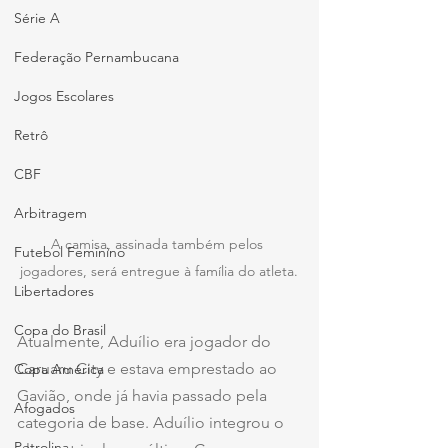
Série A
Federação Pernambucana
Jogos Escolares
Retrô
CBF
Arbitragem
A camisa, assinada também pelos 
Futebol Feminino
jogadores, será entregue à família do atleta.
Libertadores
Copa do Brasil
Atualmente, Aduílio era jogador do 
Caruaru City e estava emprestado ao 
Copa América
Gavião, onde já havia passado pela 
Afogados
categoria de base. Aduílio integrou o 
Petrolina