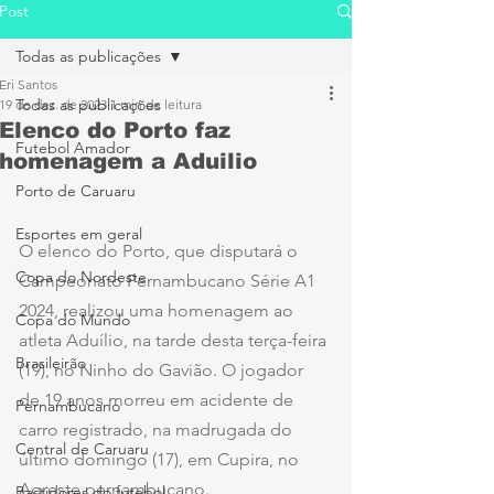
Post
Todas as publicações
Eri Santos
Todas as publicações
19 de dez. de 2023
1 min de leitura
Elenco do Porto faz
Futebol Amador
homenagem a Aduilio
Porto de Caruaru
Esportes em geral
O elenco do Porto, que disputará o 
Copa do Nordeste
Campeonato Pernambucano Série A1 
2024, realizou uma homenagem ao 
Copa do Mundo
atleta Aduílio, na tarde desta terça-feira 
Brasileirão
(19), no Ninho do Gavião. O jogador 
de 19 anos morreu em acidente de 
Pernambucano
carro registrado, na madrugada do 
Central de Caruaru
último domingo (17), em Cupira, no 
Agreste pernambucano.
Bastidores do futebol