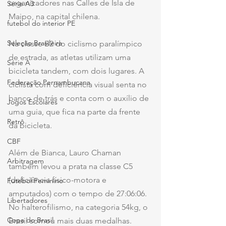
organizadores nas Calles de Isla de 
Série A3
Maipo, na capital chilena.  
futebol do interior PE
Seleção Brasileira
Na classe B2 do ciclismo paralímpico 
de estrada, as atletas utilizam uma 
Série A
bicicleta tandem, com dois lugares. A 
Federação Pernambucana
ciclista com deficiência visual senta no 
banco de trás e conta com o auxílio de 
Jogos Escolares
uma guia, que fica na parte da frente 
Retrô
da bicicleta. 
CBF
Além de Bianca, Lauro Chaman 
Arbitragem
também levou a prata na classe C5 
(deficiência físico-motora e 
Futebol Feminino
amputados) com o tempo de 27:06:06.
Libertadores
No halterofilismo, na categoria 54kg, o 
Copa do Brasil
Brasil somou mais duas medalhas. 