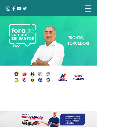
PRONTO,
TORCEDOR!
Blog
Seja bem-vindo, Torcedor (a)!