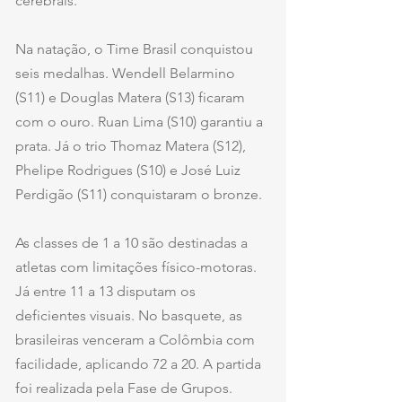
cerebrais.
Na natação, o Time Brasil conquistou 
seis medalhas. Wendell Belarmino 
(S11) e Douglas Matera (S13) ficaram 
com o ouro. Ruan Lima (S10) garantiu a 
prata. Já o trio Thomaz Matera (S12), 
Phelipe Rodrigues (S10) e José Luiz 
Perdigão (S11) conquistaram o bronze.
As classes de 1 a 10 são destinadas a 
atletas com limitações físico-motoras. 
Já entre 11 a 13 disputam os 
deficientes visuais. No basquete, as 
brasileiras venceram a Colômbia com 
facilidade, aplicando 72 a 20. A partida 
foi realizada pela Fase de Grupos.