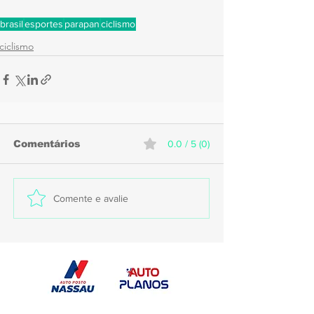
brasil
esportes
parapan
ciclismo
ciclismo
Comentários
0.0 / 5 (0)
Comente e avalie