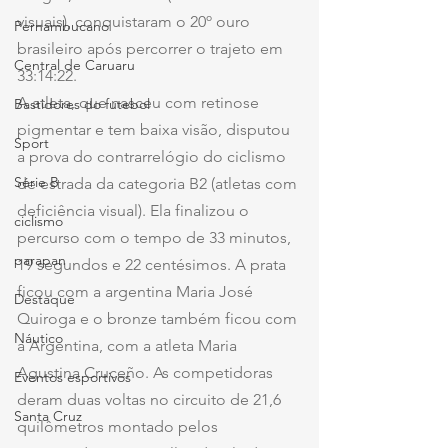
visuais), conquistaram o 20º ouro 
Pernambucano
brasileiro após percorrer o trajeto em 
Central de Caruaru
33:14:22.
A atleta, que nasceu com retinose 
Bastidores do futebol
pigmentar e tem baixa visão, disputou 
Sport
a prova do contrarrelógio do ciclismo 
Série B
de estrada da categoria B2 (atletas com 
deficiência visual). Ela finalizou o 
ciclismo
percurso com o tempo de 33 minutos, 
parapan
19 segundos e 22 centésimos. A prata 
ficou com a argentina Maria José 
Destaque
Quiroga e o bronze também ficou com 
Náutico
a Argentina, com a atleta Maria 
Agustina Cruceño. As competidoras 
Eventos esportivos
deram duas voltas no circuito de 21,6 
Santa Cruz
quilômetros montado pelos 