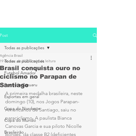
Post
Todas as publicações
Agência Brasil
Todas as publicações
19 de nov. de 2023
2 min de leitura
Brasil conquista ouro no
Futebol Amador
ciclismo no Parapan de
Santiago
Porto de Caruaru
A primeira medalha brasileira, neste 
Esportes em geral
domingo (10), nos Jogos Parapan-
Copa do Nordeste
Americanos de Santiago, saiu no 
paraciclismo. A paulista Bianca 
Copa do Mundo
Canovas Garcia e sua piloto Nicolle 
Brasileirão
Borges, da classe B2 (deficientes 