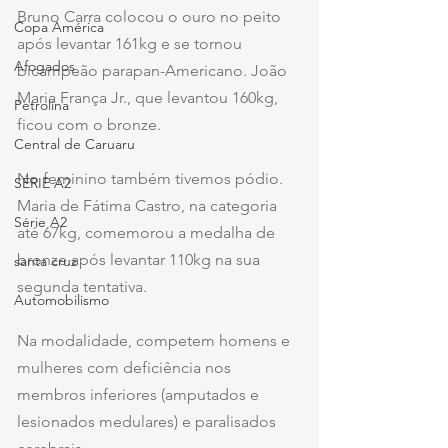
Bruno Carra colocou o ouro no peito 
Copa América
após levantar 161kg e se tornou 
Afogados
bicampeão parapan-Americano. João 
Maria França Jr., que levantou 160kg, 
Petrolina
ficou com o bronze.
Central de Caruaru
No feminino também tivemos pódio. 
SÉRIE A2
Maria de Fátima Castro, na categoria 
Série A2
até 67kg, comemorou a medalha de 
bronze após levantar 110kg na sua 
santa cruz
segunda tentativa.
Automobilismo
Na modalidade, competem homens e 
mulheres com deficiência nos 
membros inferiores (amputados e 
lesionados medulares) e paralisados 