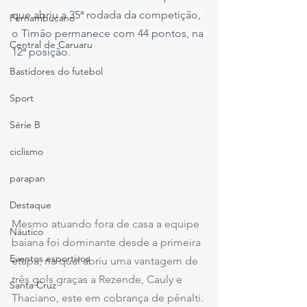
que abriu a 35ª rodada da competição, 
Pernambucano
o Timão permanece com 44 pontos, na 
Central de Caruaru
12ª posição.
Bastidores do futebol
Sport
Série B
ciclismo
parapan
Destaque
Mesmo atuando fora de casa a equipe 
Náutico
baiana foi dominante desde a primeira 
Eventos esportivos
etapa, na qual abriu uma vantagem de 
três gols graças a Rezende, Cauly e 
Santa Cruz
Thaciano, este em cobrança de pênalti. 