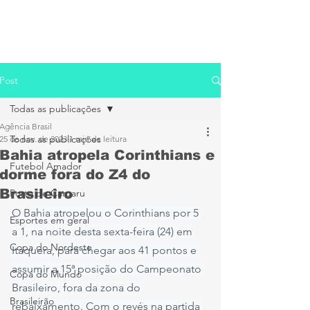
Post
Todas as publicações
Agência Brasil
Todas as publicações
25 de nov. de 2023
1 min de leitura
Bahia atropela Corinthians e
Futebol Amador
dorme fora do Z4 do
Brasileiro
Porto de Caruaru
O Bahia atropelou o Corinthians por 5 
Esportes em geral
a 1, na noite desta sexta-feira (24) em 
Copa do Nordeste
Itaquera, para chegar aos 41 pontos e 
assumir a 15ª posição do Campeonato 
Copa do Mundo
Brasileiro, fora da zona do 
Brasileirão
rebaixamento. Com o revés na partida 