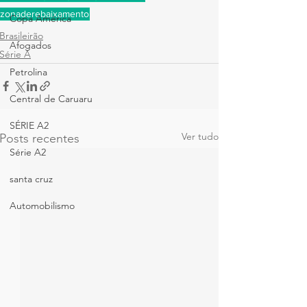
zonaderebaixamento
Copa América
Brasileirão
Afogados
Série A
Petrolina
Central de Caruaru
SÉRIE A2
Ver tudo
Posts recentes
Série A2
santa cruz
Automobilismo