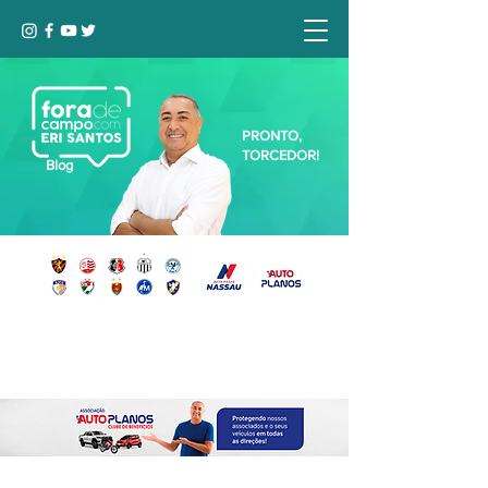
PRONTO,
TORCEDOR!
Blog
Seja bem-vindo, Torcedor (a)!