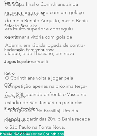
Série A3
Na etapa final o Corinthians ainda 
ensaiou uma reação com um golaço 
futebol do interior PE
do meia Renato Augusto, mas o Bahia 
Seleção Brasileira
era muito superior e conseguiu 
confirmar a vitória com gols de 
Série A
Ademir, em rápida jogada de contra-
Federação Pernambucana
ataque, e de Thaciano, em nova 
cobrança de pênalti.
Jogos Escolares
Retrô
O Corinthians volta a jogar pela 
CBF
competição apenas na próxima terça-
feira (28), quando enfrenta o Vasco no 
Arbitragem
estádio de São Januário a partir das 
Futebol Feminino
21h30 (horário de Brasília). Um dia 
depois, a partir das 20h, o Bahia recebe 
Libertadores
o São Paulo na Fonte Nova.
Copa do Brasil
brasileirão
bahia
seriea
Corinthians