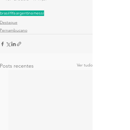
brasil
fifa
argentina
messi
Destaque
Pernambucano
Ver tudo
Posts recentes