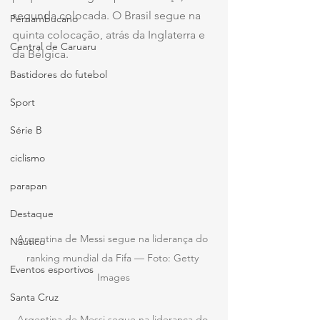
segunda colocada. O Brasil segue na 
Pernambucano
quinta colocação, atrás da Inglaterra e 
Central de Caruaru
da Bélgica.
Bastidores do futebol
Sport
Série B
ciclismo
parapan
Destaque
Argentina de Messi segue na liderança do 
Náutico
ranking mundial da Fifa — Foto: Getty 
Eventos esportivos
Images
Santa Cruz
Argentina de Messi segue na liderança do 