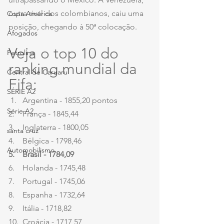
outra rival dos colombianos, caiu uma 
Copa América
posição, chegando à 50ª colocação.
Afogados
Veja o top 10 do 
Petrolina
ranking mundial da 
Central de Caruaru
Fifa:
SÉRIE A2
 1.   Argentina - 1855,20 pontos
Série A2
2.    França - 1845,44
3.    Inglaterra - 1800,05
santa cruz
4.    Bélgica - 1798,46
Automobilismo
5.    Brasil - 1784,09
6.    Holanda - 1745,48
7.    Portugal - 1745,06
8.    Espanha - 1732,64
9.    Itália - 1718,82
10.  Croácia - 1717,57