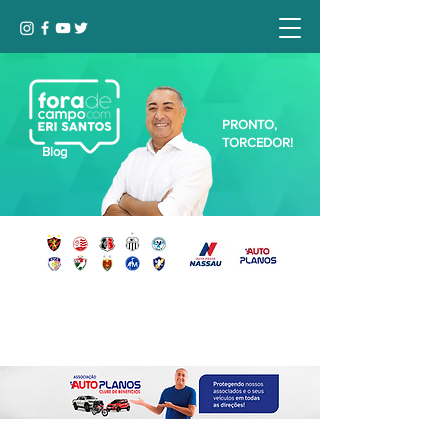
PRONTO,
TORCEDOR!
Blog
Seja bem-vindo, Torcedor (a)!