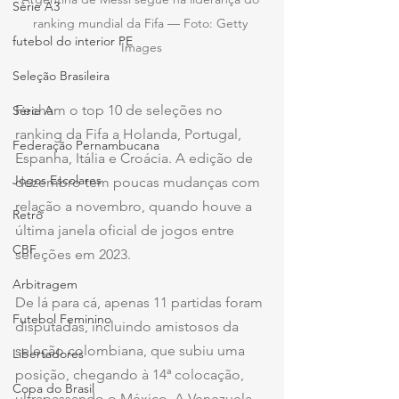
Série A3
ranking mundial da Fifa — Foto: Getty 
futebol do interior PE
Images
Seleção Brasileira
Fecham o top 10 de seleções no 
Série A
ranking da Fifa a Holanda, Portugal, 
Federação Pernambucana
Espanha, Itália e Croácia. A edição de 
Jogos Escolares
dezembro tem poucas mudanças com 
relação a novembro, quando houve a 
Retrô
última janela oficial de jogos entre 
CBF
seleções em 2023.
Arbitragem
De lá para cá, apenas 11 partidas foram 
Futebol Feminino
disputadas, incluindo amistosos da 
seleção colombiana, que subiu uma 
Libertadores
posição, chegando à 14ª colocação, 
Copa do Brasil
ultrapassando o México. A Venezuela, 