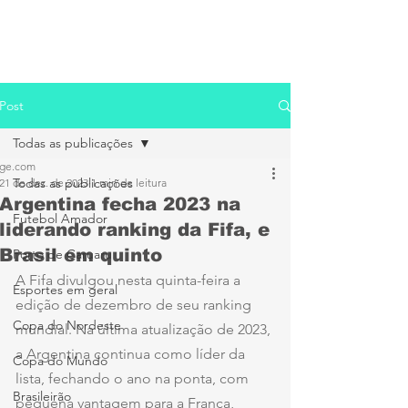
Post
Todas as publicações
ge.com
Todas as publicações
21 de dez. de 2023
1 min de leitura
Argentina fecha 2023 na
Futebol Amador
liderando ranking da Fifa, e
Brasil em quinto
Porto de Caruaru
A Fifa divulgou nesta quinta-feira a 
Esportes em geral
edição de dezembro de seu ranking 
Copa do Nordeste
mundial. Na última atualização de 2023, 
a Argentina continua como líder da 
Copa do Mundo
lista, fechando o ano na ponta, com 
Brasileirão
pequena vantagem para a França, 