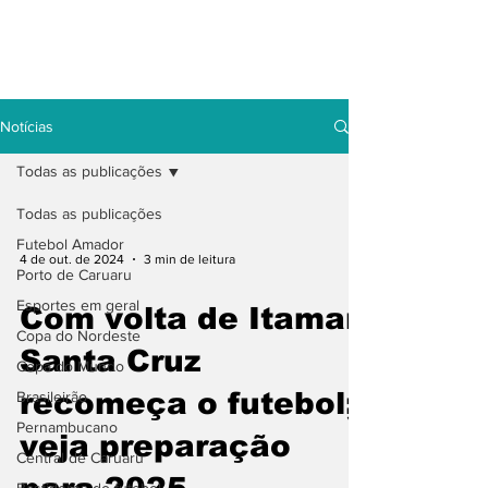
Notícias
Todas as publicações
Todas as publicações
Futebol Amador
4 de out. de 2024
3 min de leitura
Porto de Caruaru
Esportes em geral
Com volta de Itamar,
Copa do Nordeste
Santa Cruz
Copa do Mundo
recomeça o futebol;
Brasileirão
Pernambucano
veja preparação
Central de Caruaru