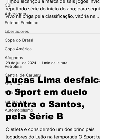
Timbu alcançou a marca de seis jogos invicto,
CBF
repetindo série do início do ano; para seguir
Arbitragem
vivo na briga pela classificação, vitória na...
Futebol Feminino
Libertadores
Copa do Brasil
Copa América
Afogados
29 de jul. de 2024
1 min de leitura
Petrolina
Central de Caruaru
Lucas Lima desfalca
SÉRIE A2
o Sport em duelo
Série A2
santa cruz
contra o Santos,
Automobilismo
pela Série B
O atleta é considerado um dos principais
jogadores do Leão na temporada O Sport terá