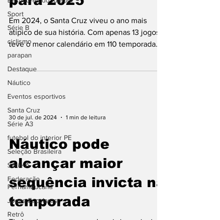
para 2025
Bastidores do futebol
Sport
Em 2024, o Santa Cruz viveu o ano mais
Série B
atípico de sua história. Com apenas 13 jogos,
ciclismo
teve o menor calendário em 110 temporada.
parapan
Só à...
Destaque
Náutico
Eventos esportivos
Santa Cruz
30 de jul. de 2024
1 min de leitura
Série A3
futebol do interior PE
Náutico pode
Seleção Brasileira
alcançar maior
Série A
Federação
sequência invicta na
Pernambucana
temporada
Jogos Escolares
Retrô