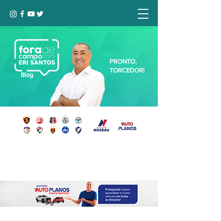
PRONTO,
TORCEDOR!
Blog
Seja bem-vindo, Torcedor (a)!