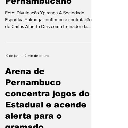
Pernambucano
Foto: Divulgação Ypiranga A Sociedade
Esportiva Ypiranga confirmou a contratação
de Carlos Alberto Dias como treinador da
equipe para a disputa do Campeonato
Pernambucano de 2027. O ex-meia de 59
anos comandará a Máquina de Costura na
próxima edição do Estadual. Com carreira
19 de jan.
2 min de leitura
destacada no futebol brasileiro, Carlos
Alberto ficou marcado principalmente por sua
Arena de
passagem pelo Botafogo, onde marcou o gol
Pernambuco
do título carioca de 1990. Também foi vice-
campeão brasileiro pelo clube em 1
concentra jogos do
Estadual e acende
alerta para o