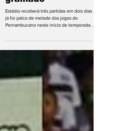
gramado
Estádio receberá três partidas em dois dias e
já foi palco de metade dos jogos do
Pernambucano neste início de temporada. A
Arena de Pernambuco seguirá sendo o
estádio mais utilizado do estado neste
começo de temporada. Entre quarta e quinta-
feira, o local receberá mais três partidas do
Campeonato Pernambucano, sequência que
aumenta a preocupação com o desgaste do
gramado. Localizada em São Lourenço da
Mata, a Arena vem sendo alternativa para
clubes que enfrentam problemas co