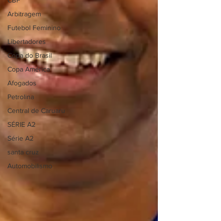
CBF
Arbitragem
Futebol Feminino
Libertadores
Copa do Brasil
Copa América
Afogados
Petrolina
Central de Caruaru
SÉRIE A2
Série A2
santa cruz
Automobilismo