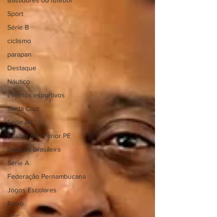
Bastidores do futebol
Sport
Série B
ciclismo
parapan
Destaque
Náutico
Eventos esportivos
Santa Cruz
Série A3
futebol do interior PE
Seleção Brasileira
Série A
Federação Pernambucana
Jogos Escolares
Retrô