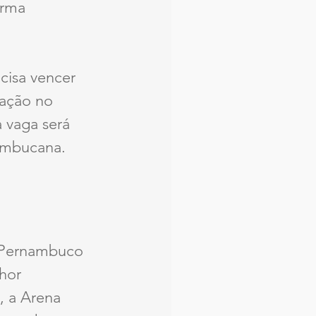
orma 
cisa vencer 
cação no 
 vaga será 
nambucana.
 Pernambuco 
hor 
, a Arena 