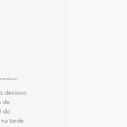
ernambuco 
 decisivo 
a de 
D do 
na tarde 