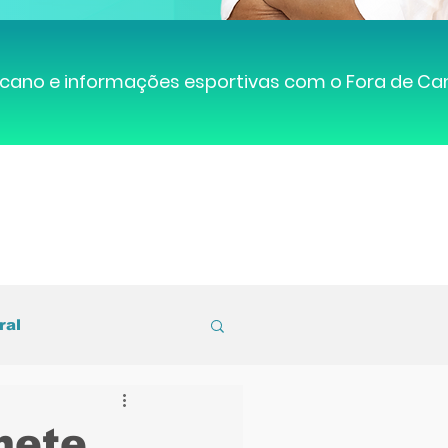
cano e informações esportivas com o Fora de C
ral
entral de Caruaru
mete