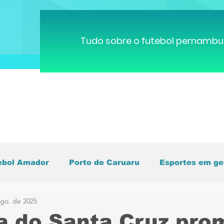
Tudo sobre o futebol pernambu
ebol Amador
Porto de Caruaru
Esportes em ge
ago. de 2025
pa do Mundo
Brasileirão
Pernambucano
C
a do Santa Cruz pro