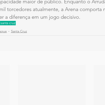
pacidade maior de público. Enquanto o Arrud
mil torcedores atualmente, a Arena comporta m
er a diferença em um jogo decisivo.
santa cruz
aque
Santa Cruz