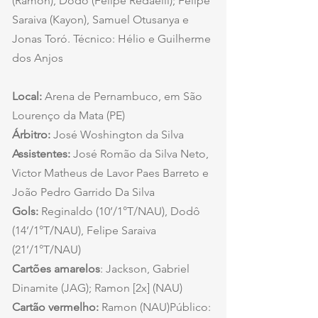
(Ramon), Dodô (Felipe Redaelli); Felipe 
Saraiva (Kayon), Samuel Otusanya e 
Jonas Toró. Técnico: Hélio e Guilherme 
dos Anjos
Local:
 Arena de Pernambuco, em São 
Lourenço da Mata (PE)
Árbitro:
 José Woshington da Silva
Assistentes:
 José Romão da Silva Neto, 
Victor Matheus de Lavor Paes Barreto e 
João Pedro Garrido Da Silva
Gols:
 Reginaldo (10’/1°T/NAU), Dodô 
(14’/1°T/NAU), Felipe Saraiva 
(21’/1°T/NAU)
Cartões amarelos
: Jackson, Gabriel 
Dinamite (JAG); Ramon [2x] (NAU)
Cartão vermelho:
 Ramon (NAU)Público: 