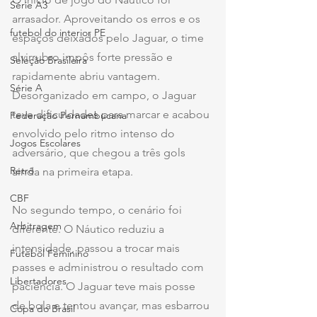
Série A3
arrasador. Aproveitando os erros e os 
futebol do interior PE
espaços deixados pelo Jaguar, o time 
alvirrubro impôs forte pressão e 
Seleção Brasileira
rapidamente abriu vantagem. 
Série A
Desorganizado em campo, o Jaguar 
teve dificuldades para marcar e acabou 
Federação Pernambucana
envolvido pelo ritmo intenso do 
Jogos Escolares
adversário, que chegou a três gols 
Retrô
ainda na primeira etapa.
CBF
No segundo tempo, o cenário foi 
Arbitragem
diferente. O Náutico reduziu a 
intensidade, passou a trocar mais 
Futebol Feminino
passes e administrou o resultado com 
Libertadores
paciência. O Jaguar teve mais posse 
de bola e tentou avançar, mas esbarrou 
Copa do Brasil