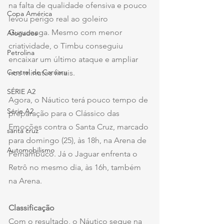
na falta de qualidade ofensiva e pouco 
Copa América
levou perigo real ao goleiro 
Guruceaga. Mesmo com menor 
Afogados
criatividade, o Timbu conseguiu 
Petrolina
encaixar um último ataque e ampliar 
Central de Caruaru
nos minutos finais.
SÉRIE A2
Agora, o Náutico terá pouco tempo de 
Série A2
preparação para o Clássico das 
Emoções contra o Santa Cruz, marcado 
santa cruz
para domingo (25), às 18h, na Arena de 
Automobilismo
Pernambuco. Já o Jaguar enfrenta o 
Retrô no mesmo dia, às 16h, também 
na Arena.
Classificação
Com o resultado, o Náutico segue na 