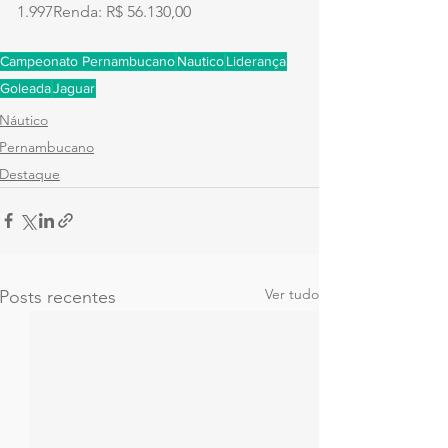
1.997Renda: R$ 56.130,00
Campeonato Pernambucano
Nautico
Liderança
Goleada
Jaguar
Náutico
Pernambucano
Destaque
Ver tudo
Posts recentes