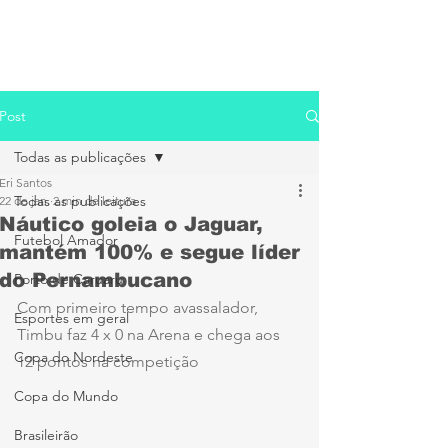
Post
Todas as publicações
Eri Santos
Todas as publicações
22 de jan.
2 min de leitura
Náutico goleia o Jaguar,
Futebol Amador
mantém 100% e segue líder
do Pernambucano
Porto de Caruaru
Com primeiro tempo avassalador, 
Esportes em geral
Timbu faz 4 x 0 na Arena e chega aos 
Copa do Nordeste
12 pontos na competição
Copa do Mundo
Brasileirão