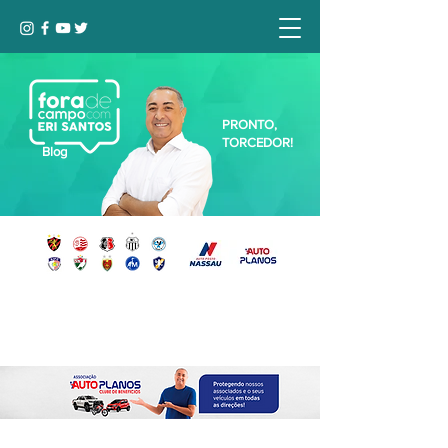
PRONTO,
TORCEDOR!
Blog
Seja bem-vindo, Torcedor (a)!