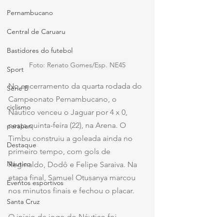
Pernambucano
Central de Caruaru
Bastidores do futebol
Foto: Renato Gomes/Esp. NE45
Sport
No encerramento da quarta rodada do 
Série B
Campeonato Pernambucano, o 
ciclismo
Náutico venceu o Jaguar por 4 x 0, 
nesta quinta-feira (22), na Arena. O 
parapan
Timbu construiu a goleada ainda no 
Destaque
primeiro tempo, com gols de 
Náutico
Reginaldo, Dodô e Felipe Saraiva. Na 
etapa final, Samuel Otusanya marcou 
Eventos esportivos
nos minutos finais e fechou o placar.
Santa Cruz
O início de jogo do Náutico foi 