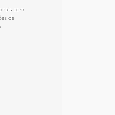
ionais com 
des de 
o 