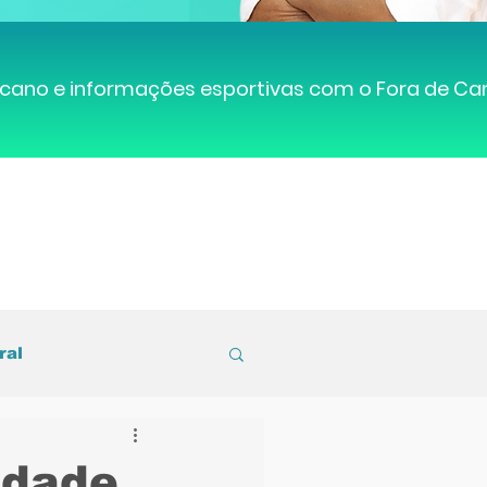
cano e informações esportivas com o Fora de C
ral
entral de Caruaru
idade