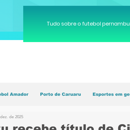
Tudo sobre o futebol pernambu
ebol Amador
Porto de Caruaru
Esportes em ge
 dez. de 2025
pa do Mundo
Brasileirão
Pernambucano
C
u recebe título de C