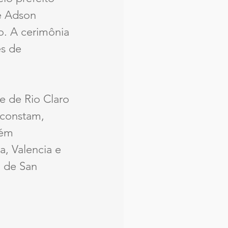
e Adson 
o. A cerimônia 
es de 
e de Rio Claro 
 constam, 
bém 
, Valencia e 
a de San 