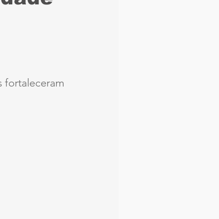
aque
Náutico
Seleção Brasileira
s fortaleceram 
Arbitragem