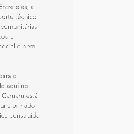
ntre eles, a 
orte técnico 
 comunitárias 
çou a 
 social e bem-
para o 
o aqui no 
 Caruaru está 
transformado 
ica construída 