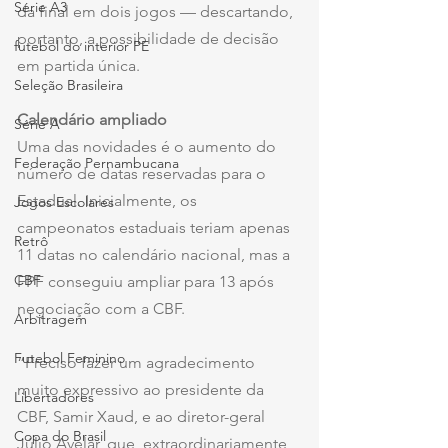
Série A3
da final em dois jogos — descartando, 
portanto, a possibilidade de decisão 
futebol do interior PE
em partida única.
Seleção Brasileira
Calendário ampliado
Série A
Uma das novidades é o aumento do 
Federação Pernambucana
número de datas reservadas para o 
Estadual. Inicialmente, os 
Jogos Escolares
campeonatos estaduais teriam apenas 
Retrô
11 datas no calendário nacional, mas a 
CBF
FPF conseguiu ampliar para 13 após 
negociação com a CBF.
Arbitragem
Futebol Feminino
“Preciso fazer um agradecimento 
muito expressivo ao presidente da 
Libertadores
CBF, Samir Xaud, e ao diretor-geral 
Copa do Brasil
Júlio Avelar, que, extraordinariamente, 