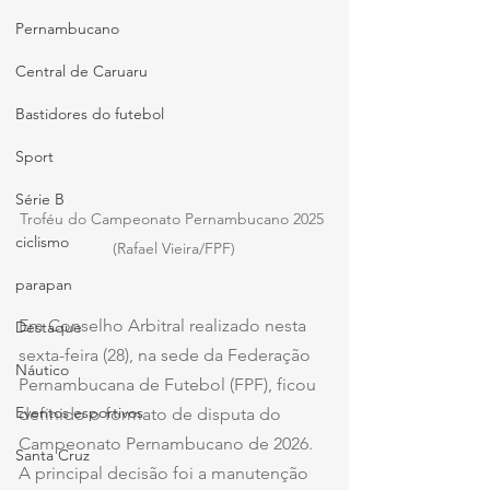
Pernambucano
Central de Caruaru
Bastidores do futebol
Sport
Série B
Troféu do Campeonato Pernambucano 2025 
ciclismo
(Rafael Vieira/FPF)
parapan
Em Conselho Arbitral realizado nesta 
Destaque
sexta-feira (28), na sede da Federação 
Náutico
Pernambucana de Futebol (FPF), ficou 
Eventos esportivos
definido o formato de disputa do 
Campeonato Pernambucano de 2026. 
Santa Cruz
A principal decisão foi a manutenção 