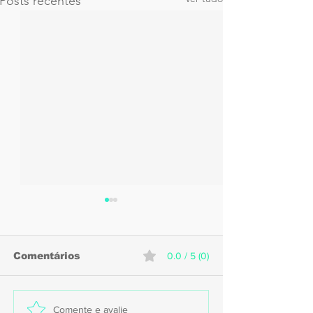
Posts recentes
Comentários
0.0 / 5 (0)
Náutico inicia
Sport acerta
Comente e avalie