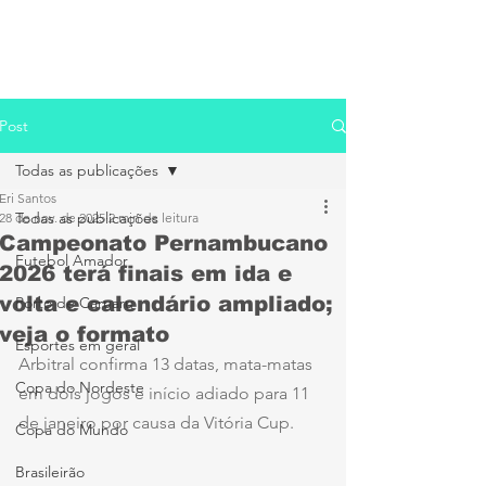
Post
Todas as publicações
Eri Santos
Todas as publicações
28 de nov. de 2025
2 min de leitura
Campeonato Pernambucano
Futebol Amador
2026 terá finais em ida e
volta e calendário ampliado;
Porto de Caruaru
veja o formato
Esportes em geral
Arbitral confirma 13 datas, mata-matas 
Copa do Nordeste
em dois jogos e início adiado para 11 
de janeiro por causa da Vitória Cup.
Copa do Mundo
Brasileirão