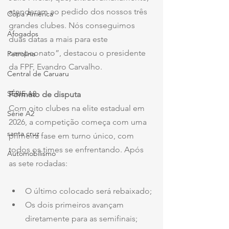
atenderam ao pedido dos nossos três 
Copa América
grandes clubes. Nós conseguimos 
Afogados
duas datas a mais para este 
campeonato”, destacou o presidente 
Petrolina
da FPF, Evandro Carvalho.
Central de Caruaru
SÉRIE A2
Formato de disputa
Com oito clubes na elite estadual em 
Série A2
2026, a competição começa com uma 
santa cruz
primeira fase em turno único, com 
todos os times se enfrentando. Após 
Automobilismo
as sete rodadas:
O último colocado será rebaixado;
Os dois primeiros avançam 
diretamente para as semifinais;