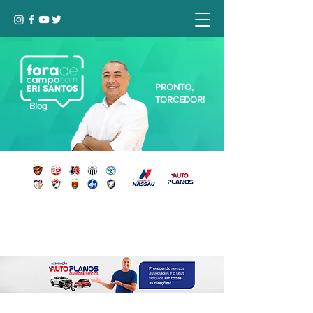
PRONTO,
TORCEDOR!
Blog
Seja bem-vindo, Torcedor (a)!