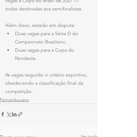
vagas à Copa do Brasil de 2027 — 
todas destinadas aos semifinalistas.
Além disso, estarão em disputa:
Duas vagas para a Série D do 
Campeonato Brasileiro;
Duas vagas para a Copa do 
Nordeste.
As vagas seguirão o critério esportivo, 
obedecendo a classificação final da 
competição.
Pernambucano
Ver tudo