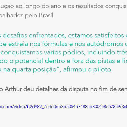
lução ao longo do ano e os resultados conquis
alhados pelo Brasil.
 desafios enfrentados, estamos satisfeitos
e estreia nos fórmulas e nos autódromos 
 conquistamos vários pódios, incluindo três 
 o potencial dentro e fora das pistas e fin
na quarta posição”, afirmou o piloto.
o Arthur deu detalhes da disputa no fim de se
tatic.com/video/b2d989_7e4e0eb8d5054d71885d8004c8e578c9/36