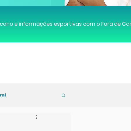
cano e informações esportivas com o Fora de C
ral
entral de Caruaru