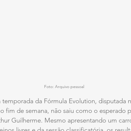
Foto: Arquivo pessoal 
da temporada da Fórmula Evolution, disputada
no fim de semana, não saiu como o esperado pa
thur Guilherme. Mesmo apresentando um carro
inos livres e da sessão classificatória, os resul