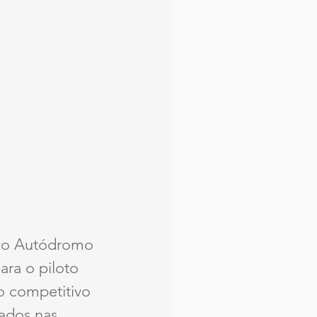
 no Autódromo 
ra o piloto 
 competitivo 
tados nas 