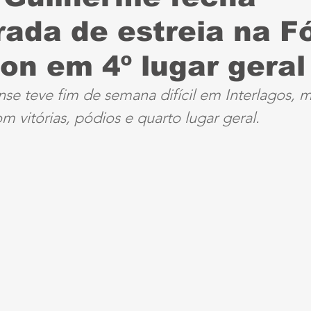
ada de estreia na F
Sport
Série B
ciclismo
parapan
Dest
ion em 4º lugar geral
anta Cruz
Série A3
futebol do interior PE
nse teve fim de semana difícil em Interlagos, 
vitórias, pódios e quarto lugar geral.
ernambucana
Jogos Escolares
Retrô
CBF
ertadores
Copa do Brasil
Copa América