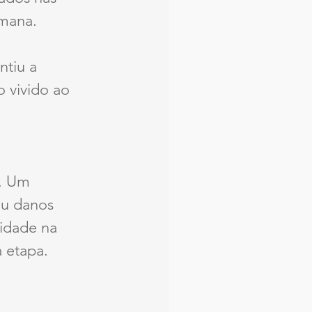
emana.
ntiu a 
 vivido ao 
. Um 
ou danos 
uidade na 
a etapa.