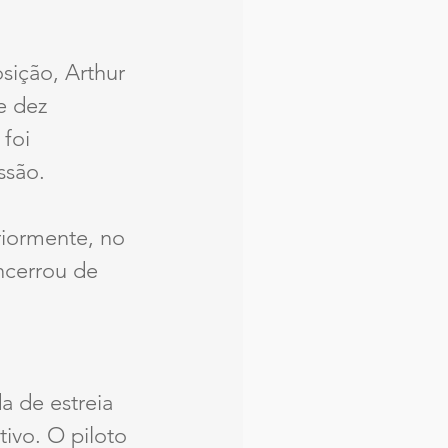
sição, Arthur 
e dez 
foi 
ssão.
iormente, no 
ncerrou de 
 de estreia 
ivo. O piloto 