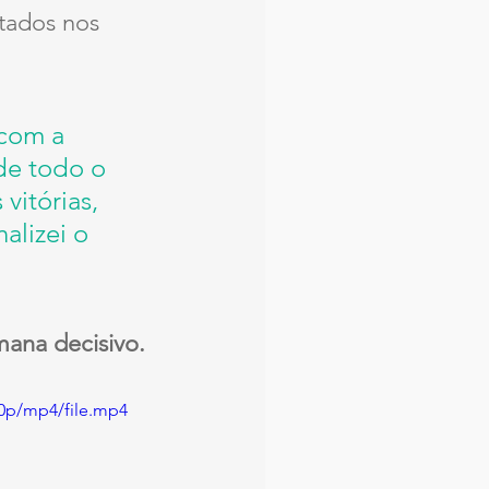
tados nos 
 com a 
de todo o 
vitórias, 
alizei o 
mana decisivo.
0p/mp4/file.mp4