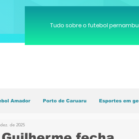
Tudo sobre o futebol pernambu
ebol Amador
Porto de Caruaru
Esportes em ge
 dez. de 2025
pa do Mundo
Brasileirão
Pernambucano
C
 Guilherme fecha