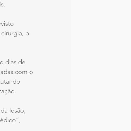
s.
visto 
irurgia, o 
o dias de 
zadas com o 
cutando 
tação.
da lesão, 
édico”, 