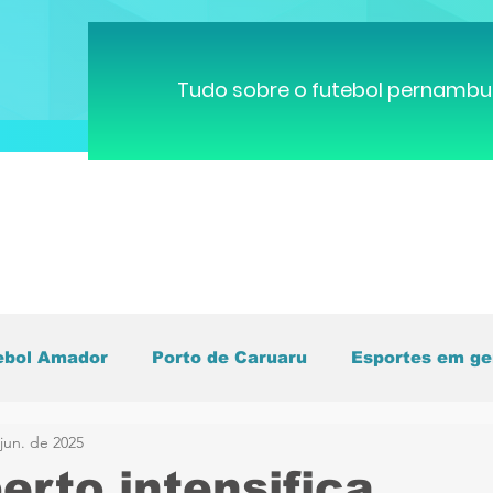
Tudo sobre o futebol pernambu
ebol Amador
Porto de Caruaru
Esportes em ge
jun. de 2025
pa do Mundo
Brasileirão
Pernambucano
C
erto intensifica