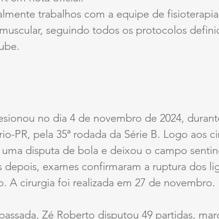
ualmente trabalhos com a equipe de fisioterapi
muscular, seguindo todos os protocolos defini
ube.
esionou no dia 4 de novembro de 2024, durante
io-PR, pela 35ª rodada da Série B. Logo aos c
 uma disputa de bola e deixou o campo sentind
as depois, exames confirmaram a ruptura dos l
. A cirurgia foi realizada em 27 de novembro.
assada, Zé Roberto disputou 49 partidas, marc