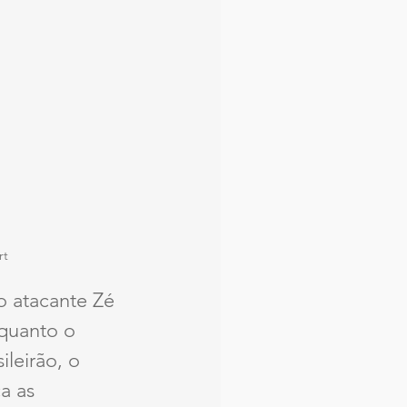
rt
o atacante Zé 
quanto o 
leirão, o 
a as 