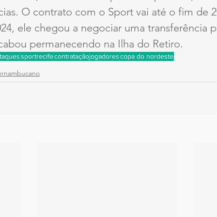
cias. O contrato com o Sport vai até o fim de 
4, ele chegou a negociar uma transferência pa
acabou permanecendo na Ilha do Retiro.
taques
sportrecife
contrataçãojogadores
copa do nordeste
ernambucano