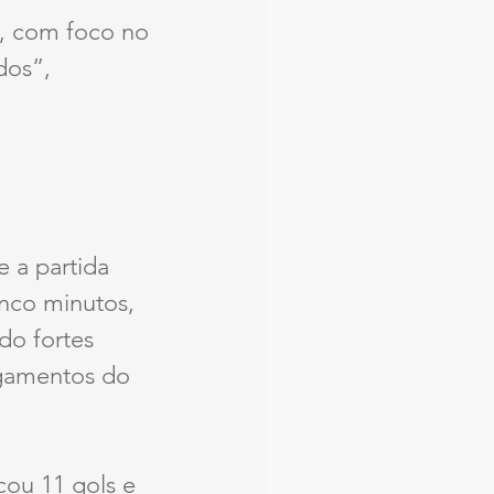
a, com foco no 
dos”, 
 a partida 
inco minutos, 
o fortes 
igamentos do 
ou 11 gols e 