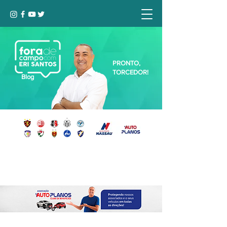
PRONTO,
TORCEDOR!
Blog
Seja bem-vindo, Torcedor (a)!