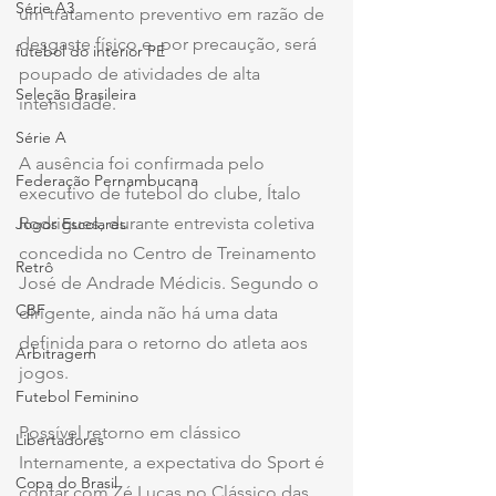
Série A3
um tratamento preventivo em razão de 
desgaste físico e, por precaução, será 
futebol do interior PE
poupado de atividades de alta 
Seleção Brasileira
intensidade.
Série A
A ausência foi confirmada pelo 
Federação Pernambucana
executivo de futebol do clube, Ítalo 
Rodrigues, durante entrevista coletiva 
Jogos Escolares
concedida no Centro de Treinamento 
Retrô
José de Andrade Médicis. Segundo o 
CBF
dirigente, ainda não há uma data 
definida para o retorno do atleta aos 
Arbitragem
jogos.
Futebol Feminino
Possível retorno em clássico
Libertadores
Internamente, a expectativa do Sport é 
Copa do Brasil
contar com Zé Lucas no Clássico das 