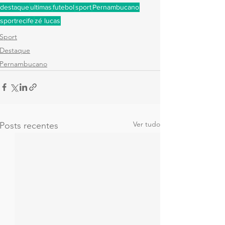
destaque
ultimas
futebol
sport
Pernambucano
sportrecife
zé lucas
Sport
Destaque
Pernambucano
Ver tudo
Posts recentes