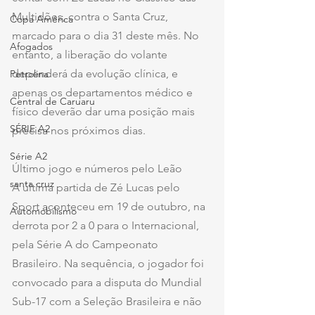
Multidões, contra o Santa Cruz, 
Copa América
marcado para o dia 31 deste mês. No 
Afogados
entanto, a liberação do volante 
dependerá da evolução clínica, e 
Petrolina
apenas os departamentos médico e 
Central de Caruaru
físico deverão dar uma posição mais 
SÉRIE A2
precisa nos próximos dias.
Série A2
Último jogo e números pelo Leão
santa cruz
A última partida de Zé Lucas pelo 
Sport aconteceu em 19 de outubro, na 
Automobilismo
derrota por 2 a 0 para o Internacional, 
pela Série A do Campeonato 
Brasileiro. Na sequência, o jogador foi 
convocado para a disputa do Mundial 
Sub-17 com a Seleção Brasileira e não 