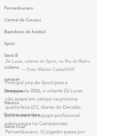
Pernambucano
Central de Caruaru
Bastidores do futebol
Sport
Série B
Zé Lucas, volante do Sport, na Ilha do Retiro 
ciclismo
— Foto: Marlon Costa/AGIF
parapan
Principal joia do Sport para a 
temporada 2026, o volante Zé Lucas 
Destaque
não estará em campo na próxima 
Náutico
quarta-feira (21), diante do Decisão, 
Eventos esportivos
pela estreia da equipe profissional 
rubro-negra no Campeonato 
Santa Cruz
Pernambucano. O jogador passa por 