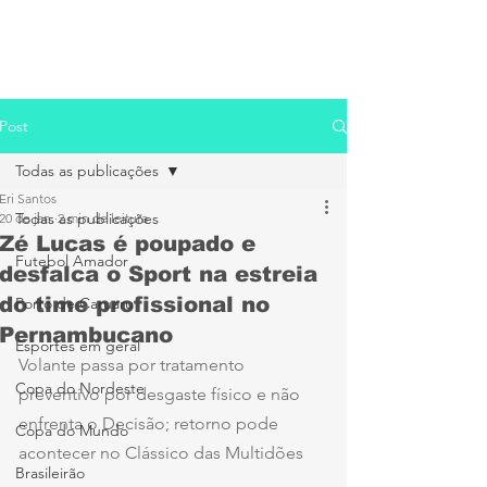
Post
Todas as publicações
Eri Santos
Todas as publicações
20 de jan.
2 min de leitura
Zé Lucas é poupado e
Futebol Amador
desfalca o Sport na estreia
do time profissional no
Porto de Caruaru
Pernambucano
Esportes em geral
Volante passa por tratamento 
Copa do Nordeste
preventivo por desgaste físico e não 
enfrenta o Decisão; retorno pode 
Copa do Mundo
acontecer no Clássico das Multidões
Brasileirão