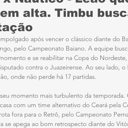
 em alta. Timbu bus
Sport
Série B
ciclismo
parapan
Dest
itação
anta Cruz
Série A3
futebol do interior PE
mpolgado após vencer o clássico diante do Bah
ngo, pelo Campeonato Baiano. A equipe busc
ernambucana
Jogos Escolares
Retrô
CBF
omento e se reabilitar na Copa do Nordeste, 
isputado contra o Juazeirense. Ao seu lado, o
ão, onde não perde há 17 partidas.
ertadores
Copa do Brasil
Copa América
 seu momento mais turbulento da temporada.
asa com um time alternativo do Ceará pela C
rota fora para o Retrô, pelo Campeonato Per
ra se apega ao bom retrospecto diante do Vitó