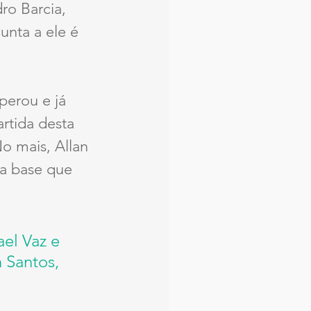
o Barcia, 
unta a ele é 
perou e já 
rtida desta 
o mais, Allan 
a base que 
el Vaz e 
 Santos, 