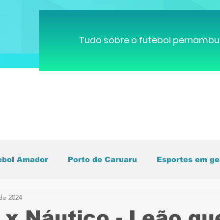
Tudo sobre o futebol pernambu
ebol Amador
Porto de Caruaru
Esportes em ge
 de 2024
pa do Mundo
Brasileirão
Pernambucano
C
a x Náutico - Leão qu