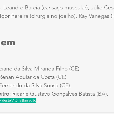
: 
Leandro Barcia (cansaço muscular), Júlio Cés
Igor Pereira (cirurgia no joelho), Ray Vanegas (
gem
ciano da Silva Miranda Filho (CE)
Renan Aguiar da Costa (CE)
Fernando da Silva Sousa (CE).
itro:
 Ricarle Gustavo Gonçalves Batista (BA).
ordeste
Vitória
Barradão