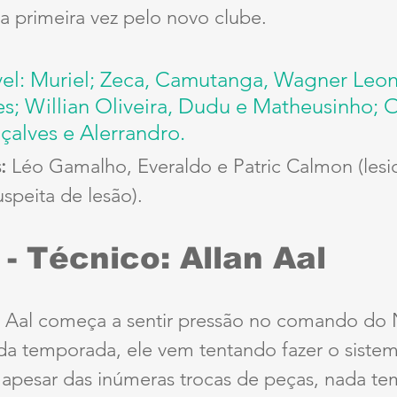
a primeira vez pelo novo clube.
el: Muriel; Zeca, Camutanga, Wagner Leon
s; Willian Oliveira, Dudu e Matheusinho; O
alves e Alerrandro.
:
 Léo Gamalho, Everaldo e Patric Calmon (lesio
uspeita de lesão).
- Técnico: Allan Aal
n Aal começa a sentir pressão no comando do 
da temporada, ele vem tentando fazer o sistem
 apesar das inúmeras trocas de peças, nada te