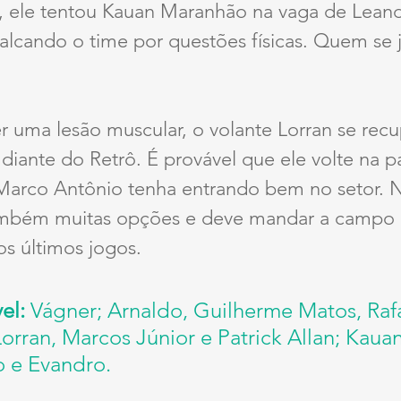
, ele tentou Kauan Maranhão na vaga de Leandr
lcando o time por questões físicas. Quem se j
rer uma lesão muscular, o volante Lorran se recu
diante do Retrô. É provável que ele volte na pa
Marco Antônio tenha entrando bem no setor. N
ambém muitas opções e deve mandar a campo 
s últimos jogos.
el: 
Vágner; Arnaldo, Guilherme Matos, Rafa
Lorran, Marcos Júnior e Patrick Allan; Kauan
o e Evandro.