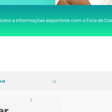
cano e informações esportivas com o Fora de C
ral
entral de Caruaru
er