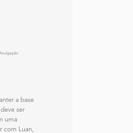
Divulgação
nter a base 
 deve ser 
em uma 
ar com Luan, 