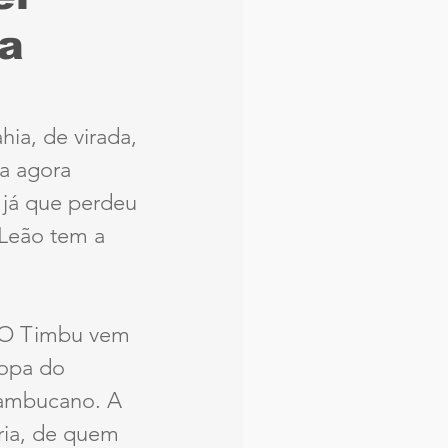
ca
aque
Náutico
Seleção Brasileira
ia, de virada, 
a agora 
Arbitragem
já que perdeu 
 Leão tem a 
 O Timbu vem 
opa do 
nambucano. A 
ria, de quem 