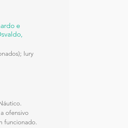
ardo e 
svaldo, 
nados); Iury 
Náutico. 
a ofensivo 
m funcionado. 