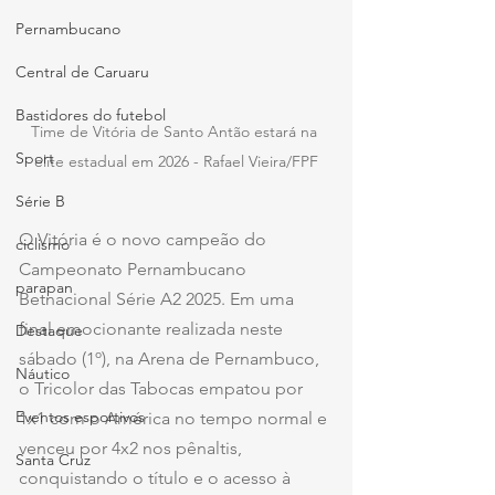
Pernambucano
Central de Caruaru
Bastidores do futebol
Time de Vitória de Santo Antão estará na 
Sport
elite estadual em 2026 - Rafael Vieira/FPF
Série B
O Vitória é o novo campeão do 
ciclismo
Campeonato Pernambucano 
parapan
Betnacional Série A2 2025. Em uma 
final emocionante realizada neste 
Destaque
sábado (1º), na Arena de Pernambuco, 
Náutico
o Tricolor das Tabocas empatou por 
Eventos esportivos
1x1 com o América no tempo normal e 
venceu por 4x2 nos pênaltis, 
Santa Cruz
conquistando o título e o acesso à 