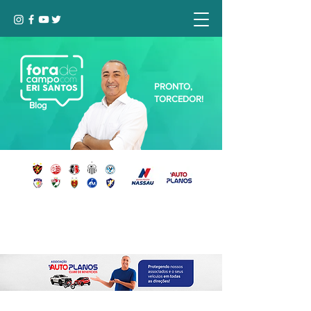
PRONTO,
TORCEDOR!
Blog
Seja bem-vindo, Torcedor (a)!