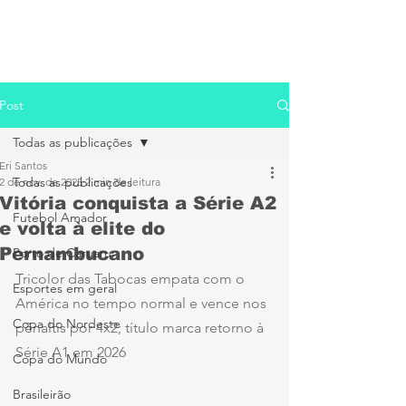
Post
Todas as publicações
Eri Santos
Todas as publicações
2 de nov. de 2025
2 min de leitura
Vitória conquista a Série A2
Futebol Amador
e volta à elite do
Pernambucano
Porto de Caruaru
Tricolor das Tabocas empata com o 
Esportes em geral
América no tempo normal e vence nos 
Copa do Nordeste
pênaltis por 4x2; título marca retorno à 
Série A1 em 2026
Copa do Mundo
Brasileirão