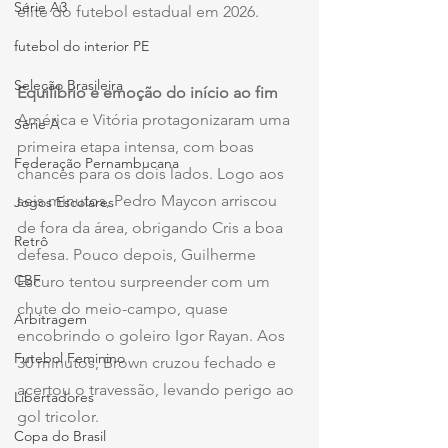
Série A3
elite do futebol estadual em 2026.
futebol do interior PE
Seleção Brasileira
Equilíbrio e emoção do início ao fim
América e Vitória protagonizaram uma 
Série A
primeira etapa intensa, com boas 
Federação Pernambucana
chances para os dois lados. Logo aos 
seis minutos, Pedro Maycon arriscou 
Jogos Escolares
de fora da área, obrigando Cris a boa 
Retrô
defesa. Pouco depois, Guilherme 
CBF
Escuro tentou surpreender com um 
chute do meio-campo, quase 
Arbitragem
encobrindo o goleiro Igor Rayan. Aos 
Futebol Feminino
30 minutos, Brown cruzou fechado e 
acertou o travessão, levando perigo ao 
Libertadores
gol tricolor.
Copa do Brasil