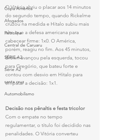
O Vitória abriu o placar aos 14 minutos 
Copa América
do segundo tempo, quando Rickelme 
Afogados
cruzou na medida e Hítalo subiu mais 
alto que a defesa americana para 
Petrolina
cabecear firme: 1x0. O América, 
Central de Caruaru
porém, reagiu no fim. Aos 45 minutos, 
SÉRIE A2
Brown avançou pela esquerda, tocou 
para Gregório, que bateu forte e 
Série A2
contou com desvio em Hítalo para 
santa cruz
empatar a decisão: 1x1.
Automobilismo
Decisão nos pênaltis e festa tricolor
Com o empate no tempo 
regulamentar, o título foi decidido nas 
penalidades. O Vitória converteu 