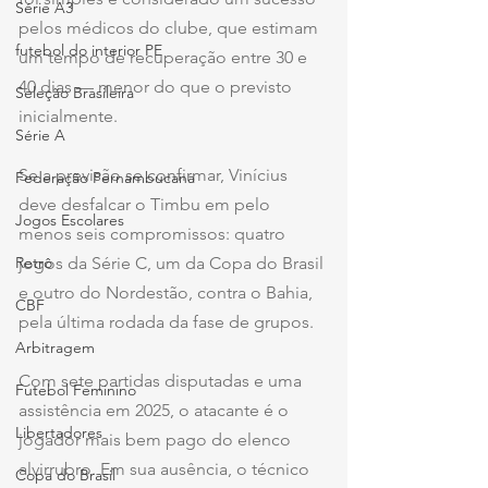
Série A3
pelos médicos do clube, que estimam 
futebol do interior PE
um tempo de recuperação entre 30 e 
40 dias — menor do que o previsto 
Seleção Brasileira
inicialmente.
Série A
Se a previsão se confirmar, Vinícius 
Federação Pernambucana
deve desfalcar o Timbu em pelo 
Jogos Escolares
menos seis compromissos: quatro 
Retrô
jogos da Série C, um da Copa do Brasil 
e outro do Nordestão, contra o Bahia, 
CBF
pela última rodada da fase de grupos.
Arbitragem
Com sete partidas disputadas e uma 
Futebol Feminino
assistência em 2025, o atacante é o 
Libertadores
jogador mais bem pago do elenco 
alvirrubro. Em sua ausência, o técnico 
Copa do Brasil