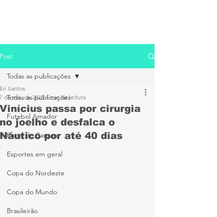
Post
Todas as publicações
Eri Santos
Todas as publicações
7 de mai. de 2025
1 min de leitura
Vinícius passa por cirurgia
Futebol Amador
no joelho e desfalca o
Náutico por até 40 dias
Porto de Caruaru
Esportes em geral
Copa do Nordeste
Copa do Mundo
Brasileirão