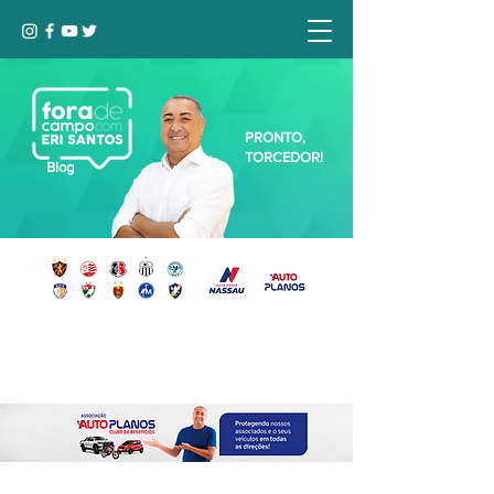
PRONTO,
TORCEDOR!
Blog
Seja bem-vindo, Torcedor (a)!