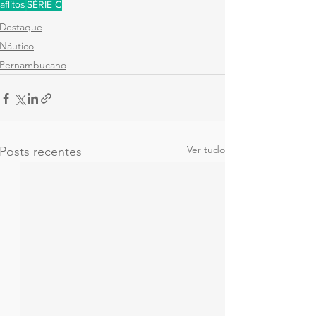
aflitos
SÉRIE C
Destaque
Náutico
Pernambucano
Ver tudo
Posts recentes