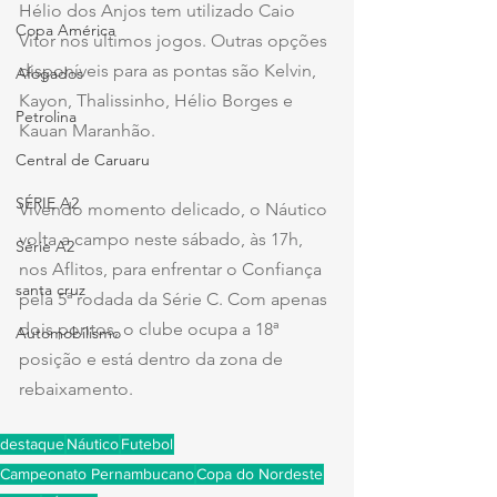
Hélio dos Anjos tem utilizado Caio 
Copa América
Vitor nos últimos jogos. Outras opções 
disponíveis para as pontas são Kelvin, 
Afogados
Kayon, Thalissinho, Hélio Borges e 
Petrolina
Kauan Maranhão.
Central de Caruaru
SÉRIE A2
Vivendo momento delicado, o Náutico 
volta a campo neste sábado, às 17h, 
Série A2
nos Aflitos, para enfrentar o Confiança 
santa cruz
pela 5ª rodada da Série C. Com apenas 
dois pontos, o clube ocupa a 18ª 
Automobilismo
posição e está dentro da zona de 
rebaixamento.
destaque
Náutico
Futebol
Campeonato Pernambucano
Copa do Nordeste