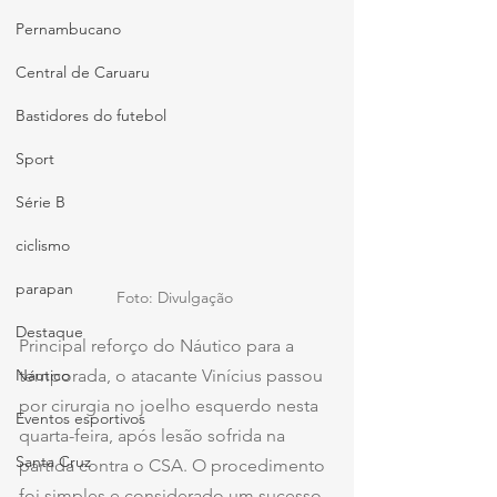
Pernambucano
Central de Caruaru
Bastidores do futebol
Sport
Série B
ciclismo
parapan
Foto: Divulgação 
Destaque
Principal reforço do Náutico para a 
Náutico
temporada, o atacante Vinícius passou 
por cirurgia no joelho esquerdo nesta 
Eventos esportivos
quarta-feira, após lesão sofrida na 
Santa Cruz
partida contra o CSA. O procedimento 
foi simples e considerado um sucesso 