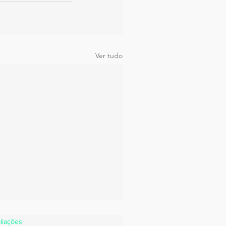
Ver tudo
estrelas.
liações