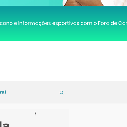
cano e informações esportivas com o Fora de C
ral
entral de Caruaru
da