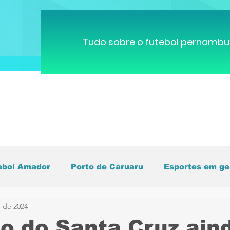
Tudo sobre o futebol pernambu
ebol Amador
Porto de Caruaru
Esportes em ge
. de 2024
pa do Mundo
Brasileirão
Pernambucano
C
o do Santa Cruz ain