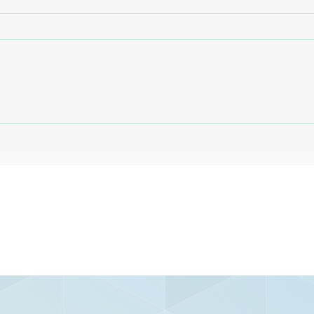
Sport encerra jejum de
Sp
nove jogos e vence o
co
Vila Nova fora de casa
du
e