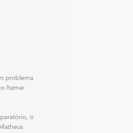
um problema 
o Itamar 
.
aratório, o 
 Matheus 