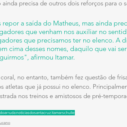
 ainda precisa de outros dois reforços para o s
 repor a saída do Matheus, mas ainda pre
ogadores que venham nos auxiliar no senti
gadores que precisamos ter no elenco. A di
em cima desses nomes, daquilo que vai ser 
guirmos", afirmou Itamar.
oral, no entanto, também fez questão de frisa
os atletas que já possui no elenco. Principalme
trada nos treinos e amistosos de pré-tempora
rdoarruda
noticiasdosantacruz
itamarschulle
ucano