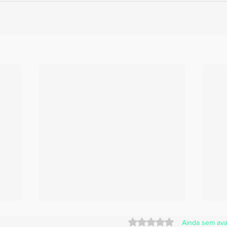
Avaliado com 0 de 5 
Ainda sem ava