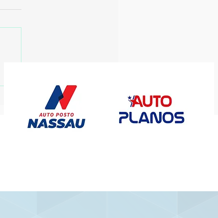
ort busca reação
ntra o Vila Nova em
elo direto pelo G-6