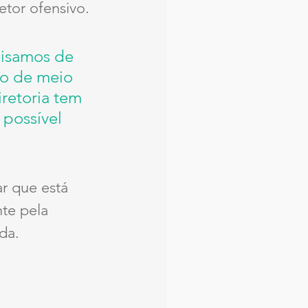
etor ofensivo.
cisamos de 
do de meio 
retoria tem 
possível 
r que está 
nte pela 
da.