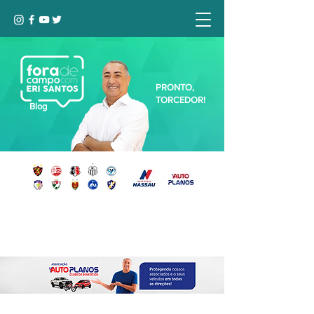
PRONTO,
TORCEDOR!
Blog
Seja bem-vindo, Torcedor (a)!