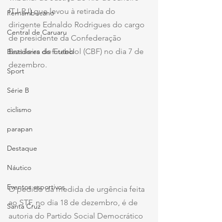
(TJ-RJ) que levou à retirada do 
Pernambucano
dirigente Ednaldo Rodrigues do cargo 
Central de Caruaru
de presidente da Confederação 
Brasileira de Futebol (CBF) no dia 7 de 
Bastidores do futebol
dezembro.
Sport
Série B
ciclismo
parapan
Destaque
Náutico
Eventos esportivos
O pedido da medida de urgência feita 
ao STF, no dia 18 de dezembro, é de 
Santa Cruz
autoria do Partido Social Democrático 