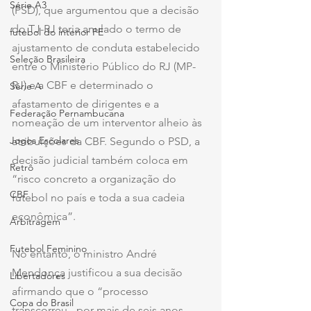
Série A3
(PSD), que argumentou que a decisão 
do TJ-RJ teria anulado o termo de 
futebol do interior PE
ajustamento de conduta estabelecido 
Seleção Brasileira
entre o Ministério Público do RJ (MP-
RJ) e a CBF e determinado o 
Série A
afastamento de dirigentes e a 
Federação Pernambucana
nomeação de um interventor alheio às 
Jogos Escolares
atribuições da CBF. Segundo o PSD, a 
decisão judicial também coloca em 
Retrô
“risco concreto a organização do 
CBF
futebol no país e toda a sua cadeia 
econômica”.
Arbitragem
Futebol Feminino
No entanto, o ministro André 
Mendonça justificou a sua decisão 
Libertadores
afirmando que o “processo 
Copa do Brasil
transcorreu - por mais de seis anos - 