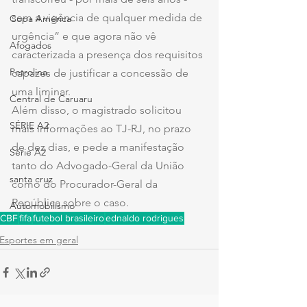
sem a vigência de qualquer medida de 
Copa América
urgência” e que agora não vê 
Afogados
caracterizada a presença dos requisitos 
Petrolina
capazes de justificar a concessão de 
uma liminar.
Central de Caruaru
Além disso, o magistrado solicitou 
SÉRIE A2
mais informações ao TJ-RJ, no prazo 
de dez dias, e pede a manifestação 
Série A2
tanto do Advogado-Geral da União 
santa cruz
como do Procurador-Geral da 
República sobre o caso.
Automobilismo
CBF
fifa
futebol brasileiro
ednaldo rodrigues
Esportes em geral