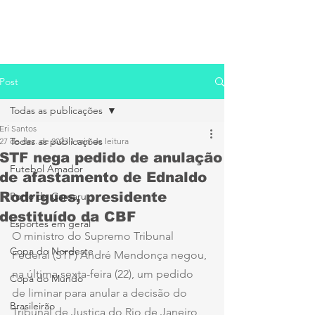
Post
Todas as publicações
Eri Santos
Todas as publicações
27 de dez. de 2023
1 min de leitura
STF nega pedido de anulação
Futebol Amador
de afastamento de Ednaldo
Rodrigues, presidente
Porto de Caruaru
destituído da CBF
Esportes em geral
O ministro do Supremo Tribunal 
Copa do Nordeste
Federal (STF) André Mendonça negou, 
na última sexta-feira (22), um pedido 
Copa do Mundo
de liminar para anular a decisão do 
Brasileirão
Tribunal de Justiça do Rio de Janeiro 