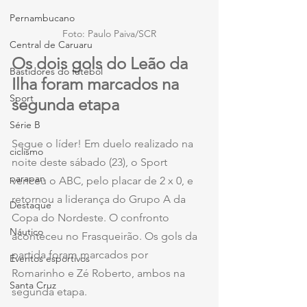
Pernambucano
Foto: Paulo Paiva/SCR
Central de Caruaru
Os dois gols do Leão da 
Bastidores do futebol
Ilha foram marcados na 
Sport
segunda etapa
Série B
Segue o líder! Em duelo realizado na 
ciclismo
noite deste sábado (23), o Sport 
parapan
venceu o ABC, pelo placar de 2 x 0, e 
retornou a liderança do Grupo A da 
Destaque
Copa do Nordeste. O confronto 
Náutico
aconteceu no Frasqueirão. Os gols da 
partida foram marcados por 
Eventos esportivos
Romarinho e Zé Roberto, ambos na 
Santa Cruz
segunda etapa.