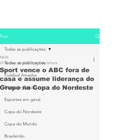
Post
Todas as publicações
NE45
Todas as publicações
23 de mar. de 2024
3 min de leitura
Sport vence o ABC fora de
Futebol Amador
casa e assume liderança do
Grupo na Copa do Nordeste
Porto de Caruaru
Esportes em geral
Copa do Nordeste
Copa do Mundo
Brasileirão