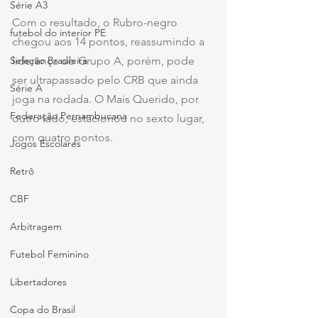
Série A3
Com o resultado, o Rubro-negro 
futebol do interior PE
chegou aos 14 pontos, reassumindo a 
liderança do Grupo A, porém, pode 
Seleção Brasileira
ser ultrapassado pelo CRB que ainda 
Série A
joga na rodada. O Mais Querido, por 
Federação Pernambucana
outro lado, estacionou no sexto lugar, 
com quatro pontos.
Jogos Escolares
Retrô
CBF
Arbitragem
Futebol Feminino
Libertadores
Copa do Brasil