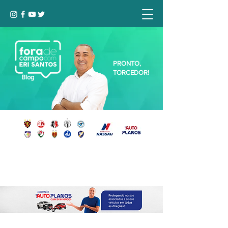
PRONTO,
TORCEDOR!
Blog
Seja bem-vindo, Torcedor (a)!