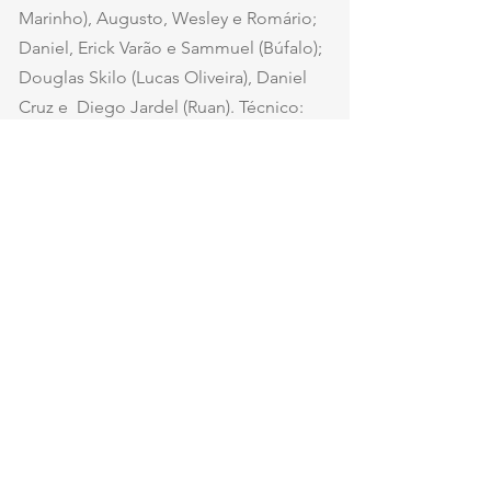
Marinho), Augusto, Wesley e Romário; 
Daniel, Erick Varão e Sammuel (Búfalo); 
Douglas Skilo (Lucas Oliveira), Daniel 
Cruz e  Diego Jardel (Ruan). Técnico: 
Marcelo Cabo.
Sport 2
Caíque França; Pedro Lima, Alisson 
Cassiano, Luciano Castán e Felipinho; 
Pedro Martins (Fábio Matheus), Alan 
Ruiz (Titi Ortiz) e Lucas Lima; Barletta, 
Romarinho (Rosales) e Gustavo 
Coutinho (Zé Roberto). Técnico: 
Mariano Soso. 
Estádio
: Maria Lamas Farache, o 