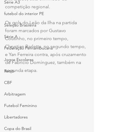
Série A3
competição regional.
futebol do interior PE
Os gols do Leão da Ilha na partida 
Seleção Brasileira
foram marcados por Gustavo 
Série A
Coutinho, no primeiro tempo, 
Chrystian Barletta, no segundo tempo, 
Federação Pernambucana
e Yan Ferreira contra, após cruzamento 
Jogos Escolares
de Fabricio Domínguez, também na 
segunda etapa.
Retrô
CBF
Arbitragem
Futebol Feminino
Libertadores
Copa do Brasil