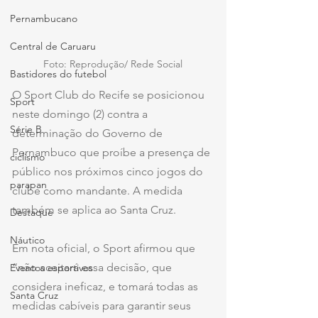
Pernambucano
Central de Caruaru
Foto: Reprodução/ Rede Social
Bastidores do futebol
O Sport Club do Recife se posicionou 
Sport
neste domingo (2) contra a 
Série B
determinação do Governo de 
Pernambuco que proíbe a presença de 
ciclismo
público nos próximos cinco jogos do 
parapan
clube como mandante. A medida 
também se aplica ao Santa Cruz.
Destaque
Náutico
Em nota oficial, o Sport afirmou que 
“não aceitará essa decisão, que 
Eventos esportivos
considera ineficaz, e tomará todas as 
Santa Cruz
medidas cabíveis para garantir seus 