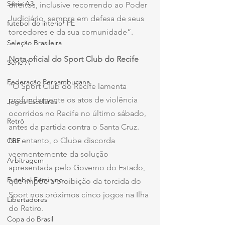
Série A3
direitos, inclusive recorrendo ao Poder 
Judiciário, sempre em defesa de seus 
futebol do interior PE
torcedores e da sua comunidade”.
Seleção Brasileira
Nota oficial do Sport Club do Recife
Série A
Federação Pernambucana
“O Sport Club do Recife lamenta 
profundamente os atos de violência 
Jogos Escolares
ocorridos no Recife no último sábado, 
Retrô
antes da partida contra o Santa Cruz.
No entanto, o Clube discorda 
CBF
veementemente da solução 
Arbitragem
apresentada pelo Governo do Estado, 
Futebol Feminino
que impõe a proibição da torcida do 
Sport nos próximos cinco jogos na Ilha 
Libertadores
do Retiro.
Copa do Brasil