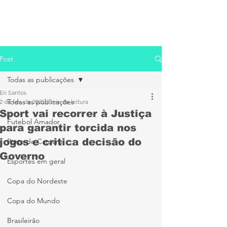
Post
Todas as publicações
Eri Santos
Todas as publicações
2 de fev. de 2025
2 min de leitura
Sport vai recorrer à Justiça
Futebol Amador
para garantir torcida nos
jogos e critica decisão do
Porto de Caruaru
Governo
Esportes em geral
Copa do Nordeste
Copa do Mundo
Brasileirão