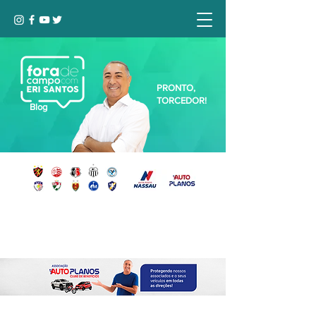
PRONTO,
TORCEDOR!
Blog
Seja bem-vindo, Torcedor (a)!