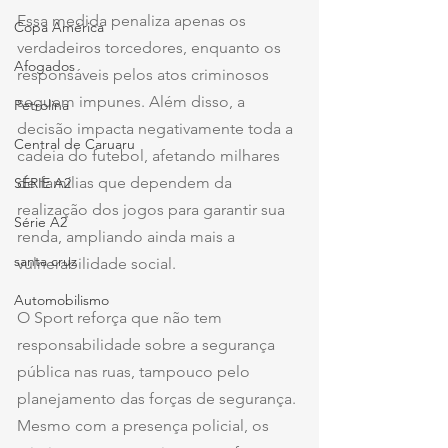
Essa medida penaliza apenas os 
Copa América
verdadeiros torcedores, enquanto os 
Afogados
responsáveis pelos atos criminosos 
seguem impunes. Além disso, a 
Petrolina
decisão impacta negativamente toda a 
Central de Caruaru
cadeia do futebol, afetando milhares 
de famílias que dependem da 
SÉRIE A2
realização dos jogos para garantir sua 
Série A2
renda, ampliando ainda mais a 
santa cruz
vulnerabilidade social.
Automobilismo
O Sport reforça que não tem 
responsabilidade sobre a segurança 
pública nas ruas, tampouco pelo 
planejamento das forças de segurança. 
Mesmo com a presença policial, os 