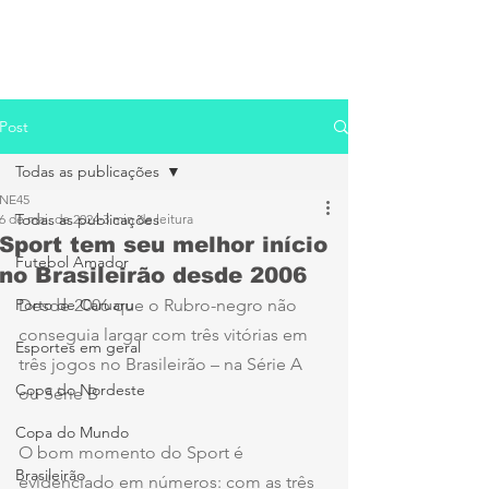
Post
Todas as publicações
NE45
Todas as publicações
6 de mai. de 2024
3 min de leitura
Sport tem seu melhor início
Futebol Amador
no Brasileirão desde 2006
Porto de Caruaru
Desde 2006 que o Rubro-negro não 
conseguia largar com três vitórias em 
Esportes em geral
três jogos no Brasileirão – na Série A 
Copa do Nordeste
ou Série B
Copa do Mundo
O bom momento do Sport é 
Brasileirão
evidenciado em números: com as três 