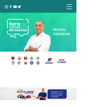
PRONTO,
TORCEDOR!
Blog
Seja bem-vindo, Torcedor (a)!