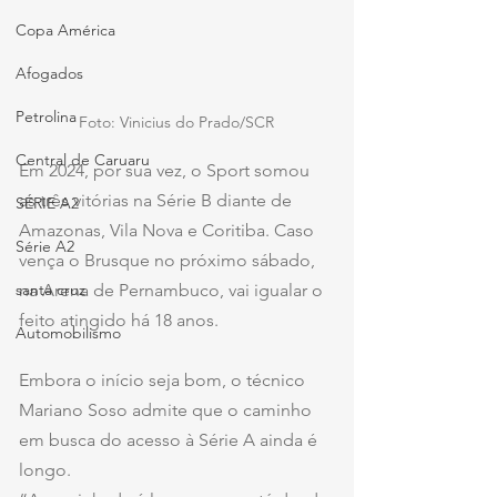
Copa América
Afogados
Petrolina
Foto: Vinicius do Prado/SCR
Central de Caruaru
Em 2024, por sua vez, o Sport somou 
as três vitórias na Série B diante de 
SÉRIE A2
Amazonas, Vila Nova e Coritiba. Caso 
Série A2
vença o Brusque no próximo sábado, 
na Arena de Pernambuco, vai igualar o 
santa cruz
feito atingido há 18 anos.
Automobilismo
Embora o início seja bom, o técnico 
Mariano Soso admite que o caminho 
em busca do acesso à Série A ainda é 
longo.