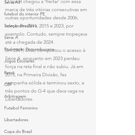
O Sport chegou a ‘flertar’ com essa 
Série A3
marca de três vitórias consecutivas em 
futebol do interior PE
outras oportunidades desde 2006, 
Seleção Brasileira
como em 2011, 2015 e 2023, por 
exemplo. Contudo, sempre tropeçava 
Série A
até a chegada de 2024.
Federação Pernambucana
Em 2011, aliás, conquistou o acesso à 
Série A, enquanto em 2023 perdeu 
Jogos Escolares
força na reta final e não subiu. Já em 
Retrô
2015, na Primeira Divisão, fez 
campanha sólida e terminou sexto, a 
CBF
três pontos do G-4 que dava vaga na 
Arbitragem
Libertadores.
Futebol Feminino
Libertadores
Copa do Brasil