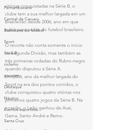
vitórias conquistadas na Série B, o 
Pernambucano
clube tem a sua melhor largada em um 
Central de Caruaru
Brasileirão desde 2006, ano em que 
subiu para a elite do futebol brasileiro. 
Bastidores do futebol
Sport
O recorte não conta somente o início 
Série B
na Segunda Divisão, mas também as 
três primeiras rodadas do Rubro-negro 
ciclismo
quando disputou a Série A.
parapan
Em 2006, ano da melhor largada do 
Sport na era dos pontos corridos, o 
Destaque
clube conquistou quatro vitórias nos 
Náutico
primeiros quatro jogos da Série B. Na 
ocasião, o Leão ganhou de Avaí, 
Eventos esportivos
Gama, Santo André e Remo.
Santa Cruz