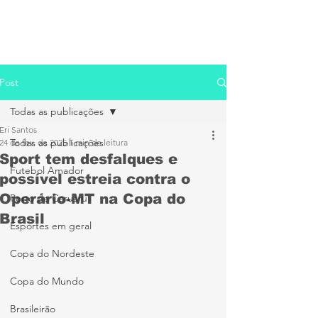
Post
Todas as publicações
Eri Santos
Todas as publicações
24 de fev. de 2025
1 min de leitura
Sport tem desfalques e
Futebol Amador
possível estreia contra o
Operário-MT na Copa do
Porto de Caruaru
Brasil
Esportes em geral
Copa do Nordeste
Copa do Mundo
Brasileirão