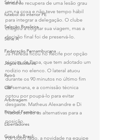
Série A3
ainda se recupera de uma lesão grau 
um na coxa e não teve tempo hábil 
futebol do interior PE
para integrar a delegação. O clube 
Seleção Brasileira
chegou a cogitar sua viagem, mas a 
decisão final foi de preservá-lo. 
Série A
Federação Pernambucana
Já Hereda ficou no Recife por opção 
técnica de Pepa, que tem adotado um 
Jogos Escolares
rodízio no elenco. O lateral atuou 
Retrô
durante os 90 minutos no último fim 
de semana, e a comissão técnica 
CBF
optou por poupá-lo para evitar 
Arbitragem
desgaste. Matheus Alexandre e Di 
Futebol Feminino
Placido serão as alternativas para a 
posição.
Libertadores
Copa do Brasil
Por outro lado, a novidade na equipe 