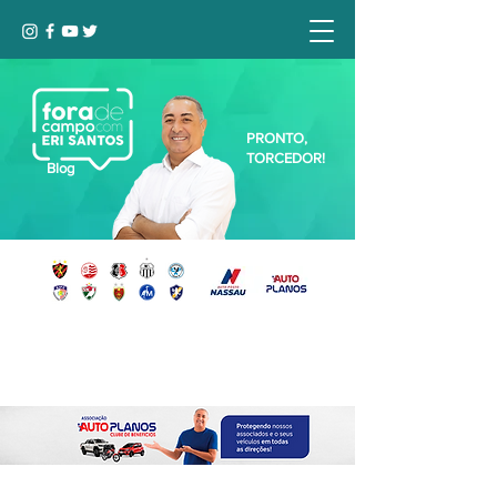
PRONTO,
TORCEDOR!
Blog
Seja bem-vindo, Torcedor (a)!