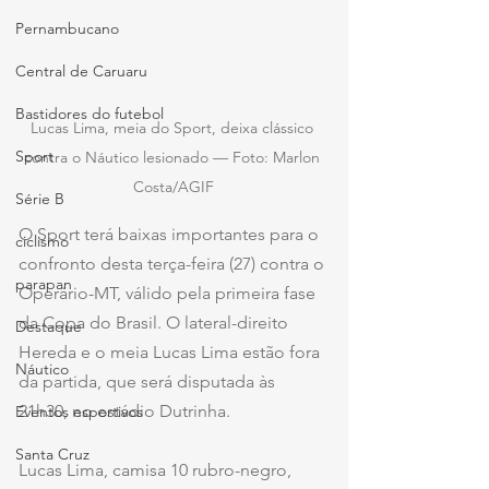
Pernambucano
Central de Caruaru
Bastidores do futebol
Lucas Lima, meia do Sport, deixa clássico 
Sport
contra o Náutico lesionado — Foto: Marlon 
Costa/AGIF
Série B
O Sport terá baixas importantes para o 
ciclismo
confronto desta terça-feira (27) contra o 
parapan
Operário-MT, válido pela primeira fase 
da Copa do Brasil. O lateral-direito 
Destaque
Hereda e o meia Lucas Lima estão fora 
Náutico
da partida, que será disputada às 
21h30, no estádio Dutrinha.
Eventos esportivos
Santa Cruz
Lucas Lima, camisa 10 rubro-negro, 