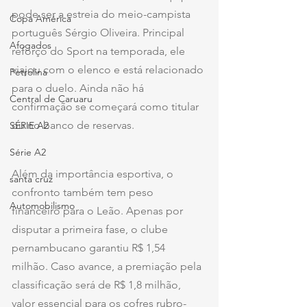
pode ser a estreia do meio-campista 
Copa América
português Sérgio Oliveira. Principal 
Afogados
reforço do Sport na temporada, ele 
viajou com o elenco e está relacionado 
Petrolina
para o duelo. Ainda não há 
Central de Caruaru
confirmação se começará como titular 
ou no banco de reservas.
SÉRIE A2
Série A2
Além da importância esportiva, o 
santa cruz
confronto também tem peso 
Automobilismo
financeiro para o Leão. Apenas por 
disputar a primeira fase, o clube 
pernambucano garantiu R$ 1,54 
milhão. Caso avance, a premiação pela 
classificação será de R$ 1,8 milhão, 
valor essencial para os cofres rubro-