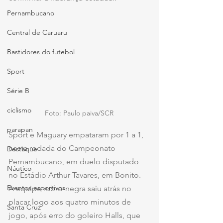
Pernambucano
Central de Caruaru
Bastidores do futebol
Sport
Série B
ciclismo
Foto: Paulo paiva/SCR
parapan
Sport e Maguary empataram por 1 a 1, 
nesta rodada do Campeonato 
Destaque
Pernambucano, em duelo disputado 
Náutico
no Estádio Arthur Tavares, em Bonito. 
Eventos esportivos
A equipe rubro-negra saiu atrás no 
placar logo aos quatro minutos de 
Santa Cruz
jogo, após erro do goleiro Halls, que 