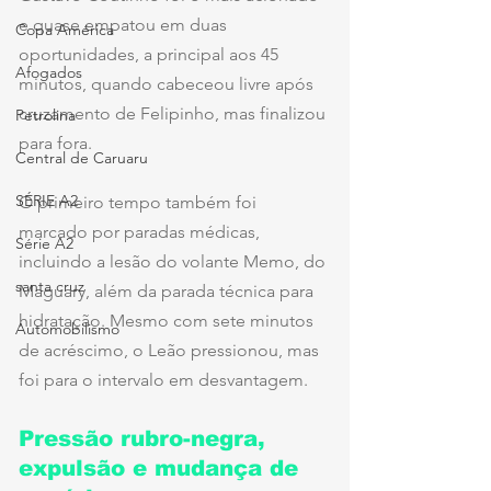
e quase empatou em duas 
Copa América
oportunidades, a principal aos 45 
Afogados
minutos, quando cabeceou livre após 
cruzamento de Felipinho, mas finalizou 
Petrolina
para fora.
Central de Caruaru
SÉRIE A2
O primeiro tempo também foi 
marcado por paradas médicas, 
Série A2
incluindo a lesão do volante Memo, do 
santa cruz
Maguary, além da parada técnica para 
hidratação. Mesmo com sete minutos 
Automobilismo
de acréscimo, o Leão pressionou, mas 
foi para o intervalo em desvantagem.
Pressão rubro-negra, 
expulsão e mudança de 