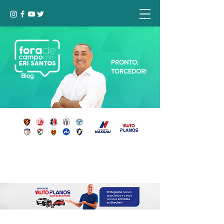
PRONTO,
TORCEDOR!
Blog
Seja bem-vindo, Torcedor (a)!