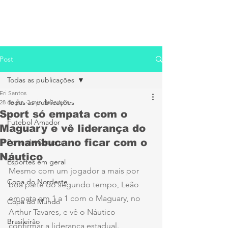
Post
Todas as publicações
Eri Santos
Todas as publicações
28 de jan.
3 min de leitura
Sport só empata com o
Futebol Amador
Maguary e vê liderança do
Pernambucano ficar com o
Porto de Caruaru
Náutico
Esportes em geral
Mesmo com um jogador a mais por 
Copa do Nordeste
boa parte do segundo tempo, Leão 
empata em 1 a 1 com o Maguary, no 
Copa do Mundo
Arthur Tavares, e vê o Náutico 
Brasileirão
confirmar a liderança estadual.