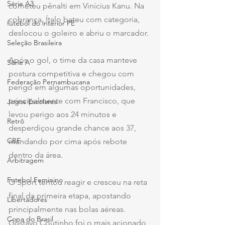
Série A3
cometeu pênalti em Vinícius Kanu. Na 
cobrança, Ítalo bateu com categoria, 
futebol do interior PE
deslocou o goleiro e abriu o marcador.
Seleção Brasileira
Após o gol, o time da casa manteve 
Série A
postura competitiva e chegou com 
Federação Pernambucana
perigo em algumas oportunidades, 
principalmente com Francisco, que 
Jogos Escolares
levou perigo aos 24 minutos e 
Retrô
desperdiçou grande chance aos 37, 
CBF
mandando por cima após rebote 
dentro da área.  
Arbitragem
Futebol Feminino
O Sport tentou reagir e cresceu na reta 
final da primeira etapa, apostando 
Libertadores
principalmente nas bolas aéreas. 
Copa do Brasil
Gustavo Coutinho foi o mais acionado 